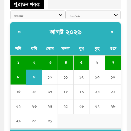
পুরাতন খবর:
আগষ্ট ২০২৬
«
»
শনি
রবি
সোম
মঙ্গল
বুধ
বৃহ
শুক্র
২
১
৩
৪
৫
৬
৭
৯
৮
১০
১১
১২
১৩
১৪
১৫
১৬
১৭
১৮
১৯
২০
২১
২২
২৩
২৪
২৫
২৬
২৭
২৮
২৯
৩০
৩১