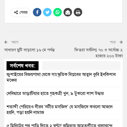
শেয়ার
আগে
পরে
সাধারণ ছুটি বাড়লো ১৬ মে পর্যন্ত
ফিতরা সর্বনিন্ম ৭০ ও সর্বোচ্চ ২
হাজার ২০০ টাকা
সর্বশেষ খবর:
জুলাইয়ের বিজয়গাথা থেকে সাংস্কৃতিক বিপ্লবের আহ্বান কুবি ইনকিলাব
মঞ্চের
দেবিদ্বারে ভাড়াটিয়ার হাতে গৃহকত্রী খুন, ৯ টুকরো লাশ উদ্ধার
শতাব্দী পেরিয়েও নীরব ‘নটীর মসজিদ’ যে মসজিদে কখনো আজান
হয়নি, পড়া হয়নি নামাজ
৫ মিনিটের পথ পাড়ি দিতে ২ ঘণ্টা! কুমিল্লার আমতলীতে খানাখন্দে