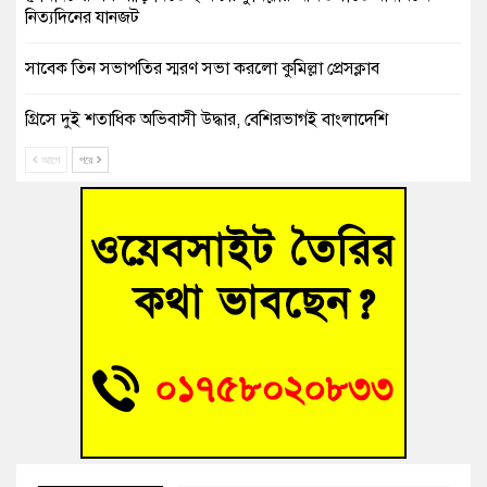
নিত্যদিনের যানজট
সাবেক তিন সভাপতির স্মরণ সভা করলো কুমিল্লা প্রেসক্লাব
গ্রিসে দুই শতাধিক অভিবাসী উদ্ধার, বেশিরভাগই বাংলাদেশি
আগে
পরে
বুড়িচংয়ে নিখোঁজের ৩ দিন পর ফিশারির পুকুরে রিকশাচালকের মরদেহ
উদ্ধার
“স্পেশাল ট্রাইব্যুনালে জুলাই গণহত্যার বিচার করেন, জনগণ আপনাদের
ছাড়বে না-সাক্কু
ভাষা সৈনিক অজিত গুহ মহাবিদ্যালয়ে জুলাই গণঅভ্যুত্থান দিবসের
আলোচনা সভা ও পুরস্কার বিতরণ
‘হাসিনাকে ফেরাতে তৎপরতা’ কুবিতে ১১ শিক্ষককে ঘিরে ফ্যাক্ট-
ফাইন্ডিং কমিটি গঠন