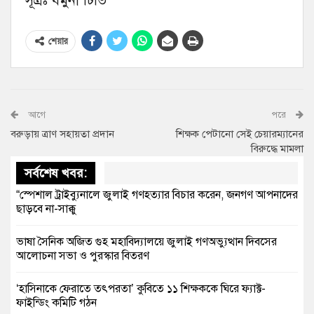
সূত্রঃ যমুনা টিভি
শেয়ার
আগে
পরে
বরুড়ায় ত্রাণ সহায়তা প্রদান
শিক্ষক পেটানো সেই চেয়ারম্যানের
বিরুদ্ধে মামলা
সর্বশেষ খবর:
“স্পেশাল ট্রাইব্যুনালে জুলাই গণহত্যার বিচার করেন, জনগণ আপনাদের
ছাড়বে না-সাক্কু
ভাষা সৈনিক অজিত গুহ মহাবিদ্যালয়ে জুলাই গণঅভ্যুত্থান দিবসের
আলোচনা সভা ও পুরস্কার বিতরণ
‘হাসিনাকে ফেরাতে তৎপরতা’ কুবিতে ১১ শিক্ষককে ঘিরে ফ্যাক্ট-
ফাইন্ডিং কমিটি গঠন