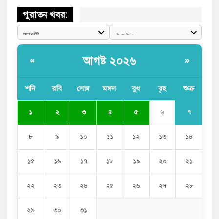
পুরাতন খবর:
আগষ্ট ২০২৬
«
»
শনি
রবি
সোম
মঙ্গল
বুধ
বৃহ
শুক্র
৭
১
২
৩
৪
৫
৬
৮
৯
১০
১১
১২
১৩
১৪
১৫
১৬
১৭
১৮
১৯
২০
২১
২২
২৩
২৪
২৫
২৬
২৭
২৮
২৯
৩০
৩১