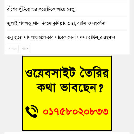
বাঁশের খুঁটিতে ভর করে টিকে আছে সেতু
জুলাই গণঅভ্যুত্থান দিবসে কুমিল্লায় শ্রদ্ধা, র‍্যালি ও সংবর্ধনা
তনু হত্যা মামলায় গ্রেফতার সাবেক সেনা সদস্য হাফিজুর রহমান
হাইকোর্টের জামিনে মুক্ত
আগে
পরে
আহত শিক্ষার্থীদের দেখতে গিয়ে মেডিকেলের ক্যান্টিনে অবরুদ্ধ জবি
শিক্ষক
হোমনায় বিধবা নারীর জমি দখল ও জীবননাশের হুমকির অভিযোগ
বুড়িচংয়ে অতিথি পাখির আবাসস্থল সংরক্ষণে প্রশাসনের উদ্যোগ; ৯
সদস্যের কমিটি গঠন
বুড়িচংয়ে জুলাই গণঅভ্যুত্থান দিবস উদযাপন উপলক্ষে প্রস্তুতিমূলক
সভা অনুষ্ঠিত