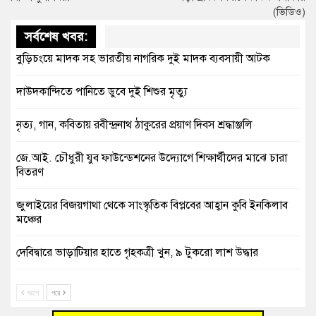
(ভিডিও)
সর্বশেষ খবর:
বুড়িচংয়ে মাদক সহ ভারতীয় নাগরিক দুই মাদক ব্যবসায়ী আটক
দাউদকান্দিতে পানিতে ডুবে দুই শিশুর মৃত্যু
নৃত্য, গান, কবিতায় রবীন্দ্রনাথ ঠাকুরের প্রয়াণ দিবস শ্রদ্ধাঞ্জলি
জে.আই. চৌধুরী যুব ফাউন্ডেশনের উদ্যোগে শিক্ষার্থীদের মাঝে চারা
বিতরণ
জুলাইয়ের বিজয়গাথা থেকে সাংস্কৃতিক বিপ্লবের আহ্বান কুবি ইনকিলাব
মঞ্চের
দেবিদ্বারে ভাড়াটিয়ার হাতে গৃহকত্রী খুন, ৯ টুকরো লাশ উদ্ধার
শতাব্দী পেরিয়েও নীরব ‘নটীর মসজিদ’ যে মসজিদে কখনো আজান
আগে
পরে
হয়নি, পড়া হয়নি নামাজ