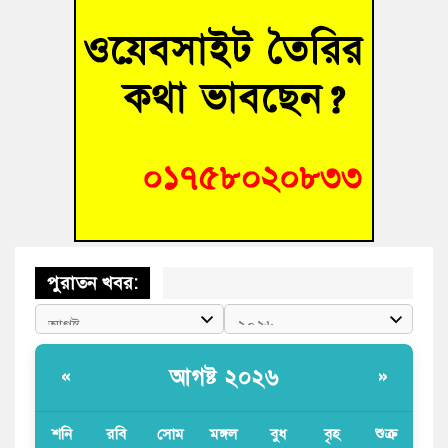
৫ মিনিটের পথ পাড়ি দিতে ২ ঘণ্টা! কুমিল্লার আমতলীতে খানাখন্দে
নিত্যদিনের যানজট
সাবেক তিন সভাপতির স্মরণ সভা করলো কুমিল্লা প্রেসক্লাব
গ্রিসে দুই শতাধিক অভিবাসী উদ্ধার, বেশিরভাগই বাংলাদেশি
পুরাতন খবর:
আগষ্ট ২০২৬
«
»
শনি
রবি
সোম
মঙ্গল
বুধ
বৃহ
শুক্র