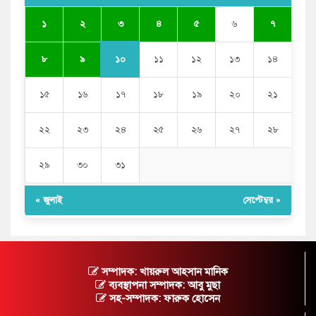
৩
১
২
৪
৫
৬
৭
১০
৮
৯
১১
১২
১৩
১৪
১৫
১৬
১৭
১৮
১৯
২০
২১
২২
২৩
২৪
২৫
২৬
২৭
২৮
২৯
৩০
৩১
« জুলাই
সেপ্টেম্বর »
সম্পাদক: খায়রুল আহসান মানিক
ব্যবস্থাপনা সম্পাদক: আবু মুছা
সহ-সম্পাদক: ফারুক হোসেন