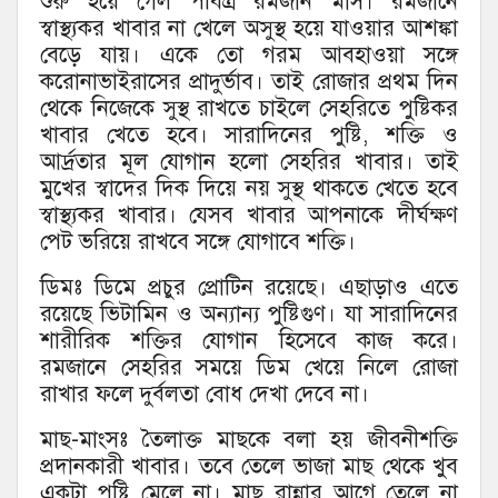
শুরু হয়ে গেল পবিত্র রমজান মাস। রমজানে
স্বাস্থ্যকর খাবার না খেলে অসুস্থ হয়ে যাওয়ার আশঙ্কা
বেড়ে যায়। একে তো গরম আবহাওয়া সঙ্গে
করোনাভাইরাসের প্রাদুর্ভাব। তাই রোজার প্রথম দিন
থেকে নিজেকে সুস্থ রাখতে চাইলে সেহরিতে পুষ্টিকর
খাবার খেতে হবে। সারাদিনের পুষ্টি, শক্তি ও
আর্দ্রতার মূল যোগান হলো সেহরির খাবার। তাই
মুখের স্বাদের দিক দিয়ে নয় সুস্থ থাকতে খেতে হবে
স্বাস্থ্যকর খাবার। যেসব খাবার আপনাকে দীর্ঘক্ষণ
পেট ভরিয়ে রাখবে সঙ্গে যোগাবে শক্তি।
ডিমঃ ডিমে প্রচুর প্রোটিন রয়েছে। এছাড়াও এতে
রয়েছে ভিটামিন ও অন্যান্য পুষ্টিগুণ। যা সারাদিনের
শারীরিক শক্তির যোগান হিসেবে কাজ করে।
রমজানে সেহরির সময়ে ডিম খেয়ে নিলে রোজা
রাখার ফলে দুর্বলতা বোধ দেখা দেবে না।
মাছ-মাংসঃ তৈলাক্ত মাছকে বলা হয় জীবনীশক্তি
প্রদানকারী খাবার। তবে তেলে ভাজা মাছ থেকে খুব
একটা পুষ্টি মেলে না। মাছ রান্নার আগে তেলে না