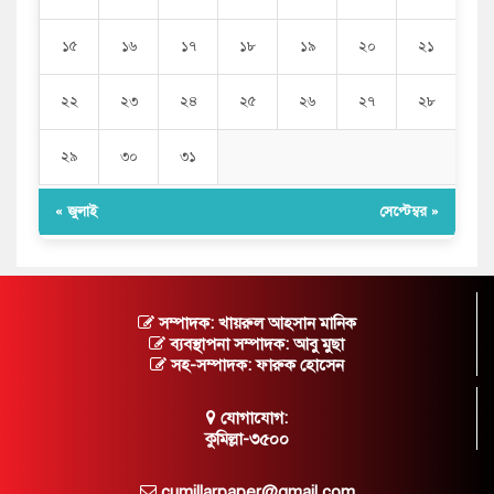
১৫
১৬
১৭
১৮
১৯
২০
২১
২২
২৩
২৪
২৫
২৬
২৭
২৮
২৯
৩০
৩১
« জুলাই
সেপ্টেম্বর »
সম্পাদক: খায়রুল আহসান মানিক
ব্যবস্থাপনা সম্পাদক: আবু মুছা
সহ-সম্পাদক: ফারুক হোসেন
যোগাযোগ:
কুমিল্লা-৩৫০০
cumillarpaper@gmail.com