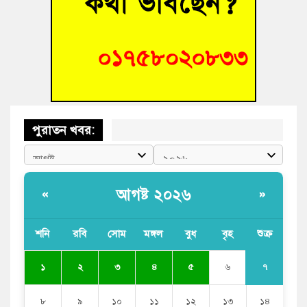
বুড়িচংয়ে অতিথি পাখির আবাসস্থল সংরক্ষণে প্রশাসনের উদ্যোগ; ৯
সদস্যের কমিটি গঠন
বুড়িচংয়ে জুলাই গণঅভ্যুত্থান দিবস উদযাপন উপলক্ষে প্রস্তুতিমূলক
সভা অনুষ্ঠিত
পুরাতন খবর:
আগষ্ট ২০২৬
«
»
শনি
রবি
সোম
মঙ্গল
বুধ
বৃহ
শুক্র
৭
১
২
৩
৪
৫
৬
৮
৯
১০
১১
১২
১৩
১৪