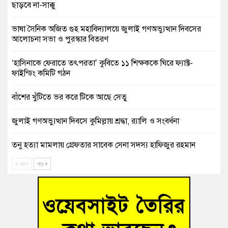
ছাড়বে না-সাক্কু
ভাষা সৈনিক অজিত গুহ মহাবিদ্যালয়ে জুলাই গণঅভ্যুত্থান দিবসের
আলোচনা সভা ও পুরস্কার বিতরণ
‘হাসিনাকে ফেরাতে তৎপরতা’ কুবিতে ১১ শিক্ষককে ঘিরে ফ্যাক্ট-
ফাইন্ডিং কমিটি গঠন
বাঁশের খুঁটিতে ভর করে টিকে আছে সেতু
জুলাই গণঅভ্যুত্থান দিবসে কুমিল্লায় শ্রদ্ধা, র‍্যালি ও সংবর্ধনা
তনু হত্যা মামলায় গ্রেফতার সাবেক সেনা সদস্য হাফিজুর রহমান
হাইকোর্টের জামিনে মুক্ত
আগে
পরে
আহত শিক্ষার্থীদের দেখতে গিয়ে মেডিকেলের ক্যান্টিনে অবরুদ্ধ জবি
শিক্ষক
হোমনায় বিধবা নারীর জমি দখল ও জীবননাশের হুমকির অভিযোগ