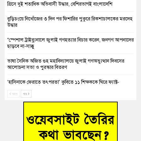
গ্রিসে দুই শতাধিক অভিবাসী উদ্ধার, বেশিরভাগই বাংলাদেশি
বুড়িচংয়ে নিখোঁজের ৩ দিন পর ফিশারির পুকুরে রিকশাচালকের মরদেহ
উদ্ধার
“স্পেশাল ট্রাইব্যুনালে জুলাই গণহত্যার বিচার করেন, জনগণ আপনাদের
ছাড়বে না-সাক্কু
ভাষা সৈনিক অজিত গুহ মহাবিদ্যালয়ে জুলাই গণঅভ্যুত্থান দিবসের
আলোচনা সভা ও পুরস্কার বিতরণ
‘হাসিনাকে ফেরাতে তৎপরতা’ কুবিতে ১১ শিক্ষককে ঘিরে ফ্যাক্ট-
ফাইন্ডিং কমিটি গঠন
আগে
পরে
বাঁশের খুঁটিতে ভর করে টিকে আছে সেতু
জুলাই গণঅভ্যুত্থান দিবসে কুমিল্লায় শ্রদ্ধা, র‍্যালি ও সংবর্ধনা
তনু হত্যা মামলায় গ্রেফতার সাবেক সেনা সদস্য হাফিজুর রহমান
হাইকোর্টের জামিনে মুক্ত