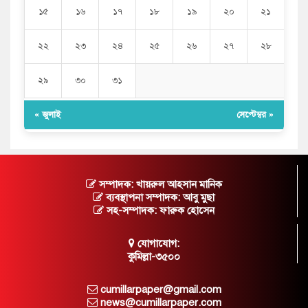
১৫
১৬
১৭
১৮
১৯
২০
২১
২২
২৩
২৪
২৫
২৬
২৭
২৮
২৯
৩০
৩১
« জুলাই
সেপ্টেম্বর »
সম্পাদক: খায়রুল আহসান মানিক
ব্যবস্থাপনা সম্পাদক: আবু মুছা
সহ-সম্পাদক: ফারুক হোসেন
যোগাযোগ:
কুমিল্লা-৩৫০০
cumillarpaper@gmail.com
news@cumillarpaper.com