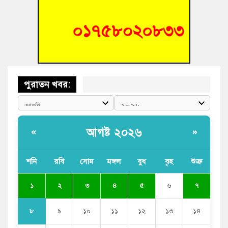
আহত শিক্ষার্থীদের দেখতে গিয়ে মেডিকেলের ক্যান্টিনে অবরুদ্ধ জবি
শিক্ষক
পুরাতন খবর:
আগষ্ট ২০২৬
«
»
শনি
রবি
সোম
মঙ্গল
বুধ
বৃহ
শুক্র
১
২
৩
৪
৫
৬
৭
৮
৯
১০
১১
১২
১৩
১৪