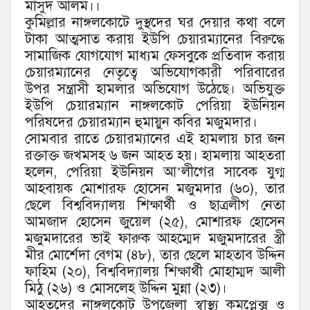
মাসুদ আলম।।
কুমিল্লার নাঙ্গলকোটে দুস্থদের ঘর দেয়ার কথা বলে
টাকা আত্মসাত করায় ইউপি চেয়ারম্যানের বিরুদ্ধে
সামাজিক যোগযোগ মাধ্যম ফেসবুকে প্রতিবাদ করায়
চেয়ারম্যানের নেতৃত্বে অভিযোগকারী পরিবারের
উপর সন্ত্রাসী হামলার অভিযোগ উঠেছে। অভিযুক্ত
ইউপি চেয়ারম্যান নাঙ্গলকোট পেরিয়া ইউনিয়ন
পরিষদের চেয়ারম্যান হুমায়ুন কবির মজুমদার।
সোমবার রাতে চেয়ারম্যানের এই হামলায় চার জন
রক্তাক্ত জখমসহ ৬ জন আহত হয়। হামলায় আহতরা
হলেন, পেরিয়া ইউনিয়ন আ’লীগের সাবেক যুগ্ম
আহবায়ক মোশারফ হোসেন মজুমদার (৬০), তার
ছেলে বিশ্ববিদ্যালয় শিক্ষার্থী ও ছাত্রলীগ নেতা
আমজাদ হোসেন জুয়েল (২৫), মোশারফ হোসেন
মজুমদারের ভাই ফারুক আহম্মেদ মজুমদারের স্ত্রী
মীর মোর্শেদা বেগম (৪৮), তার ছেলে মাহতাব উদ্দিন
ফাহিম (২০), বিশ্ববিদ্যালয় শিক্ষার্থী মোহাম্মদ আলী
মিঠু (২৬) ও মোসলেহ উদ্দিন মুন্না (২৩)।
আহতদের নাঙ্গলকোট উপজেলা স্বাস্থ্য কমপ্লেক্স ও