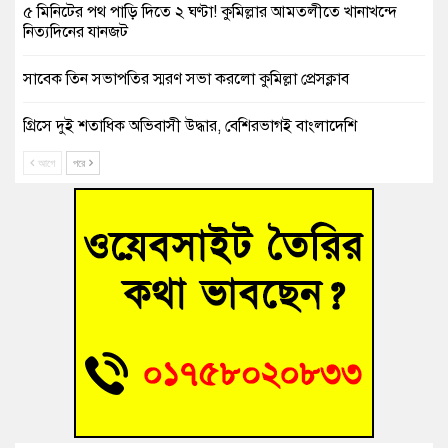
৫ মিনিটের পথ পাড়ি দিতে ২ ঘণ্টা! কুমিল্লার আমতলীতে খানাখন্দে
নিত্যদিনের যানজট
সাবেক তিন সভাপতির স্মরণ সভা করলো কুমিল্লা প্রেসক্লাব
গ্রিসে দুই শতাধিক অভিবাসী উদ্ধার, বেশিরভাগই বাংলাদেশি
আগে
পরে
বুড়িচংয়ে নিখোঁজের ৩ দিন পর ফিশারির পুকুরে রিকশাচালকের মরদেহ
উদ্ধার
“স্পেশাল ট্রাইব্যুনালে জুলাই গণহত্যার বিচার করেন, জনগণ আপনাদের
ছাড়বে না-সাক্কু
ভাষা সৈনিক অজিত গুহ মহাবিদ্যালয়ে জুলাই গণঅভ্যুত্থান দিবসের
আলোচনা সভা ও পুরস্কার বিতরণ
‘হাসিনাকে ফেরাতে তৎপরতা’ কুবিতে ১১ শিক্ষককে ঘিরে ফ্যাক্ট-
ফাইন্ডিং কমিটি গঠন