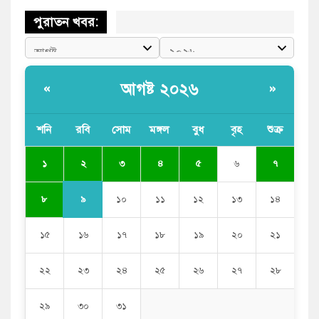
পুরাতন খবর:
আগষ্ট ২০২৬
«
»
শনি
রবি
সোম
মঙ্গল
বুধ
বৃহ
শুক্র
২
১
৩
৪
৫
৬
৭
৯
৮
১০
১১
১২
১৩
১৪
১৫
১৬
১৭
১৮
১৯
২০
২১
২২
২৩
২৪
২৫
২৬
২৭
২৮
২৯
৩০
৩১