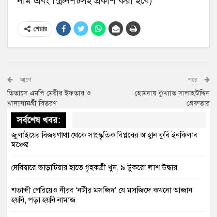
নাম এবং স্ক্রিনশটসহ প্রকাশ করা হবে)
শেয়ার
আগে
পরে
তিতাসে এমপি মেরীর ইফতার ও
হোমনায় কুখ্যাত সালাহউদ্দিন
খাদ্যসামগ্রী বিতরণ
গ্রেফতার
সর্বশেষ খবর:
জুলাইয়ের বিজয়গাথা থেকে সাংস্কৃতিক বিপ্লবের আহ্বান কুবি ইনকিলাব
মঞ্চের
দেবিদ্বারে ভাড়াটিয়ার হাতে গৃহকত্রী খুন, ৯ টুকরো লাশ উদ্ধার
শতাব্দী পেরিয়েও নীরব ‘নটীর মসজিদ’ যে মসজিদে কখনো আজান
হয়নি, পড়া হয়নি নামাজ