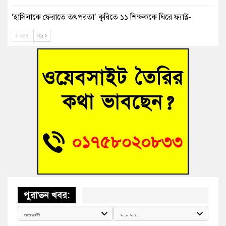
‘হাসিনাকে ফেরাতে তৎপরতা’ কুবিতে ১১ শিক্ষককে ঘিরে ফ্যাক্ট-
ফাইন্ডিং কমিটি গঠন
আগে
পরে
বাঁশের খুঁটিতে ভর করে টিকে আছে সেতু
জুলাই গণঅভ্যুত্থান দিবসে কুমিল্লায় শ্রদ্ধা, র‍্যালি ও সংবর্ধনা
তনু হত্যা মামলায় গ্রেফতার সাবেক সেনা সদস্য হাফিজুর রহমান
হাইকোর্টের জামিনে মুক্ত
আহত শিক্ষার্থীদের দেখতে গিয়ে মেডিকেলের ক্যান্টিনে অবরুদ্ধ জবি
শিক্ষক
পুরাতন খবর: