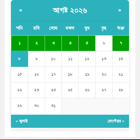
আগষ্ট ২০২৬
«
»
শনি
রবি
সোম
মঙ্গল
বুধ
বৃহ
শুক্র
১
২
৩
৪
৫
৬
৭
৮
৯
১০
১১
১২
১৩
১৪
১৫
১৬
১৭
১৮
১৯
২০
২১
২২
২৩
২৪
২৫
২৬
২৭
২৮
২৯
৩০
৩১
« জুলাই
সেপ্টেম্বর »