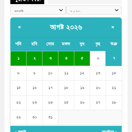
আগষ্ট ২০২৬
«
»
শনি
রবি
সোম
মঙ্গল
বুধ
বৃহ
শুক্র
৭
১
২
৩
৪
৫
৬
৮
৯
১০
১১
১২
১৩
১৪
১৫
১৬
১৭
১৮
১৯
২০
২১
২২
২৩
২৪
২৫
২৬
২৭
২৮
২৯
৩০
৩১
« জুলাই
সেপ্টেম্বর »