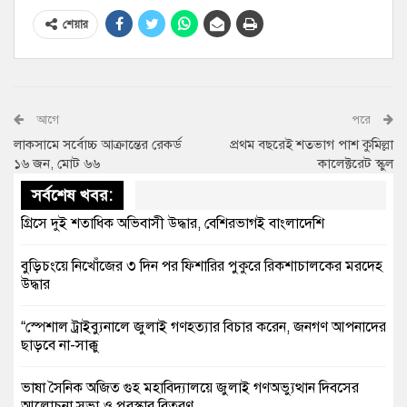
শেয়ার
আগে
পরে
লাকসামে সর্বোচ্চ আক্রান্তের রেকর্ড
প্রথম বছরেই শতভাগ পাশ কুমিল্লা
১৬ জন, মোট ৬৬
কালেক্টরেট স্কুল
সর্বশেষ খবর:
গ্রিসে দুই শতাধিক অভিবাসী উদ্ধার, বেশিরভাগই বাংলাদেশি
বুড়িচংয়ে নিখোঁজের ৩ দিন পর ফিশারির পুকুরে রিকশাচালকের মরদেহ
উদ্ধার
“স্পেশাল ট্রাইব্যুনালে জুলাই গণহত্যার বিচার করেন, জনগণ আপনাদের
ছাড়বে না-সাক্কু
ভাষা সৈনিক অজিত গুহ মহাবিদ্যালয়ে জুলাই গণঅভ্যুত্থান দিবসের
আলোচনা সভা ও পুরস্কার বিতরণ