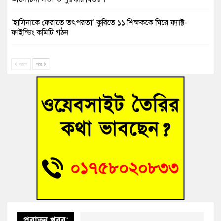
‘হাসিনাকে ফেরাতে তৎপরতা’ কুবিতে ১১ শিক্ষককে ঘিরে ফ্যাক্ট-
ফাইন্ডিং কমিটি গঠন
বাঁশের খুঁটিতে ভর করে টিকে আছে সেতু
আগে
পরে
জুলাই গণঅভ্যুত্থান দিবসে কুমিল্লায় শ্রদ্ধা, র‍্যালি ও সংবর্ধনা
তনু হত্যা মামলায় গ্রেফতার সাবেক সেনা সদস্য হাফিজুর রহমান
হাইকোর্টের জামিনে মুক্ত
আহত শিক্ষার্থীদের দেখতে গিয়ে মেডিকেলের ক্যান্টিনে অবরুদ্ধ জবি
শিক্ষক
হোমনায় বিধবা নারীর জমি দখল ও জীবননাশের হুমকির অভিযোগ
পুরাতন খবর: