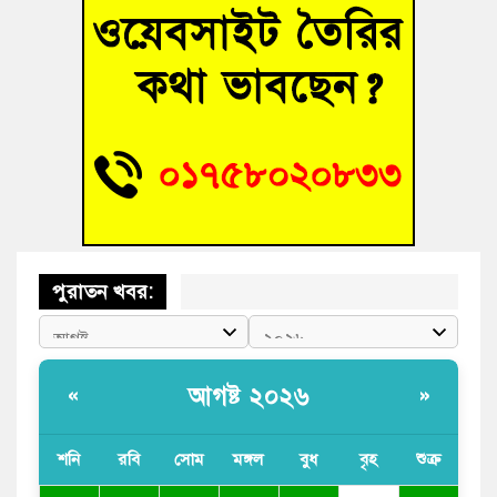
জুলাই গণঅভ্যুত্থান দিবসে কুমিল্লায় শ্রদ্ধা, র‍্যালি ও সংবর্ধনা
তনু হত্যা মামলায় গ্রেফতার সাবেক সেনা সদস্য হাফিজুর রহমান
হাইকোর্টের জামিনে মুক্ত
আহত শিক্ষার্থীদের দেখতে গিয়ে মেডিকেলের ক্যান্টিনে অবরুদ্ধ জবি
শিক্ষক
পুরাতন খবর:
আগষ্ট ২০২৬
«
»
শনি
রবি
সোম
মঙ্গল
বুধ
বৃহ
শুক্র