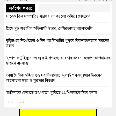
সর্বশেষ খবর:
সাবেক তিন সভাপতির স্মরণ সভা করলো কুমিল্লা প্রেসক্লাব
গ্রিসে দুই শতাধিক অভিবাসী উদ্ধার, বেশিরভাগই বাংলাদেশি
বুড়িচংয়ে নিখোঁজের ৩ দিন পর ফিশারির পুকুরে রিকশাচালকের মরদেহ
উদ্ধার
“স্পেশাল ট্রাইব্যুনালে জুলাই গণহত্যার বিচার করেন, জনগণ আপনাদের
ছাড়বে না-সাক্কু
ভাষা সৈনিক অজিত গুহ মহাবিদ্যালয়ে জুলাই গণঅভ্যুত্থান দিবসের
আলোচনা সভা ও পুরস্কার বিতরণ
‘হাসিনাকে ফেরাতে তৎপরতা’ কুবিতে ১১ শিক্ষককে ঘিরে ফ্যাক্ট-
ফাইন্ডিং কমিটি গঠন
আগে
পরে
বাঁশের খুঁটিতে ভর করে টিকে আছে সেতু