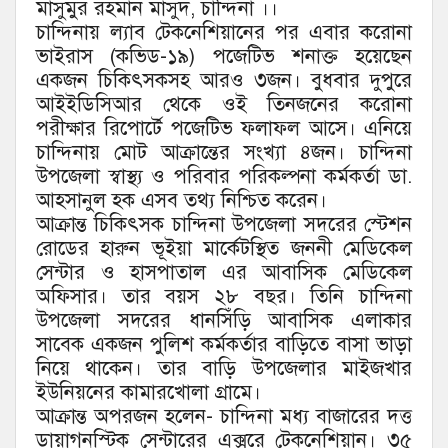
মাসুমুর রহমান মাসুদ, চান্দিনা ।।
চান্দিনায় ল্যাব টেকনেশিয়ানের পর এবার করোনা
ভাইরাস (কভিড-১৯) পজেটিভ শনাক্ত হয়েছেন
একজন চিকিৎসকসহ আরও ৩জন। বুধবার দুপুরে
আইইডিসিআর থেকে ওই তিনজনের করোনা
পরীক্ষার রিপোর্টে পজেটিভ ফলাফল আসে। এনিয়ে
চান্দিনায় মোট আক্রান্তের সংখ্যা ৪জন। চান্দিনা
উপজেলা স্বাস্থ্য ও পরিবার পরিকল্পনা কর্মকর্তা ডা.
আহসানুল হক এসব তথ্য নিশ্চিত করেন।
আক্রান্ত চিকিৎসক চান্দিনা উপজেলা সদরের স্টেশন
রোডের হারুন ভূইয়া মার্কেটস্থিত জননী মেডিকেল
সেন্টার ও হাসপাতাল এর আবাসিক মেডিকেল
অফিসার। তার বয়স ২৮ বছর। তিনি চান্দিনা
উপজেলা সদরের ধানসিঁড়ি আবাসিক এলাকার
সাবেক একজন পুলিশ কর্মকর্তার বাড়িতে বাসা ভাড়া
নিয়ে থাকেন। তার বাড়ি উপজেলার মাইজখার
ইউনিয়নের কামারখোলা গ্রামে।
আক্রান্ত অপরজন হলেন- চান্দিনা মধ্য বাজারের দত্ত
ডায়াগনস্টিক সেন্টারের এক্সরে টেকনেশিয়ান। ৩৫