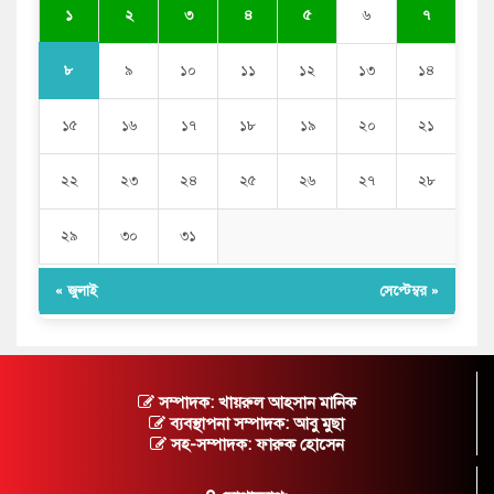
১
২
৩
৪
৫
৬
৭
৮
৯
১০
১১
১২
১৩
১৪
১৫
১৬
১৭
১৮
১৯
২০
২১
২২
২৩
২৪
২৫
২৬
২৭
২৮
২৯
৩০
৩১
« জুলাই
সেপ্টেম্বর »
সম্পাদক: খায়রুল আহসান মানিক
ব্যবস্থাপনা সম্পাদক: আবু মুছা
সহ-সম্পাদক: ফারুক হোসেন