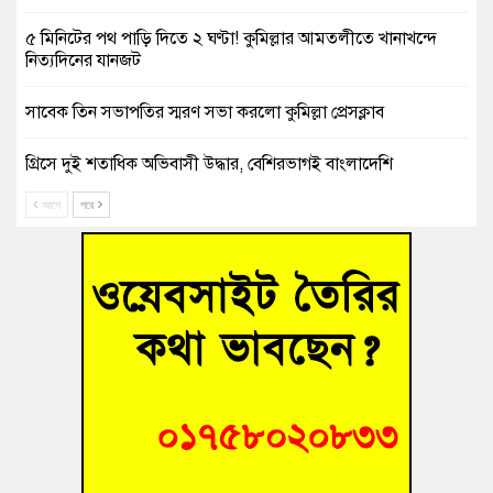
৫ মিনিটের পথ পাড়ি দিতে ২ ঘণ্টা! কুমিল্লার আমতলীতে খানাখন্দে
নিত্যদিনের যানজট
সাবেক তিন সভাপতির স্মরণ সভা করলো কুমিল্লা প্রেসক্লাব
গ্রিসে দুই শতাধিক অভিবাসী উদ্ধার, বেশিরভাগই বাংলাদেশি
আগে
পরে
বুড়িচংয়ে নিখোঁজের ৩ দিন পর ফিশারির পুকুরে রিকশাচালকের মরদেহ
উদ্ধার
“স্পেশাল ট্রাইব্যুনালে জুলাই গণহত্যার বিচার করেন, জনগণ আপনাদের
ছাড়বে না-সাক্কু
ভাষা সৈনিক অজিত গুহ মহাবিদ্যালয়ে জুলাই গণঅভ্যুত্থান দিবসের
আলোচনা সভা ও পুরস্কার বিতরণ
‘হাসিনাকে ফেরাতে তৎপরতা’ কুবিতে ১১ শিক্ষককে ঘিরে ফ্যাক্ট-
ফাইন্ডিং কমিটি গঠন