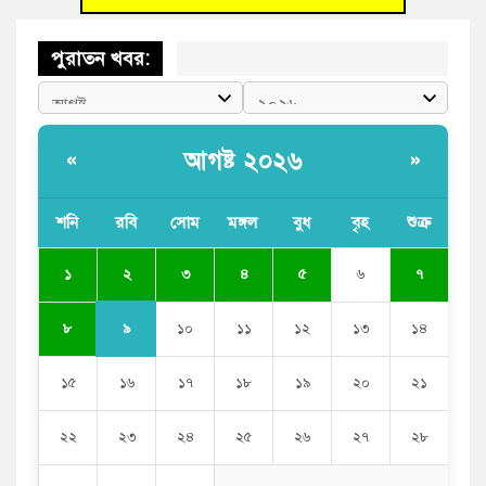
পুরাতন খবর:
আগষ্ট ২০২৬
«
»
শনি
রবি
সোম
মঙ্গল
বুধ
বৃহ
শুক্র
২
১
৩
৪
৫
৬
৭
৯
৮
১০
১১
১২
১৩
১৪
১৫
১৬
১৭
১৮
১৯
২০
২১
২২
২৩
২৪
২৫
২৬
২৭
২৮