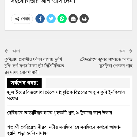
সহযোগিতার আশ^াস দেন।
শেয়ার
আগে
পরে
কুমিল্লায় প্রবাসীর ফাঁকা বাসায় দুর্ধর্ষ
চৌদ্দগ্রামে জুমার নামাজে আগত
চুরি! স্বর্ণ-নগদ টাকা লুট,সিসিটিভিতে
মুসল্লিরা পেলেন গাছ
রহস্যময় বোরখাধারী
সর্বশেষ খবর:
জুলাইয়ের বিজয়গাথা থেকে সাংস্কৃতিক বিপ্লবের আহ্বান কুবি ইনকিলাব
মঞ্চের
দেবিদ্বারে ভাড়াটিয়ার হাতে গৃহকত্রী খুন, ৯ টুকরো লাশ উদ্ধার
শতাব্দী পেরিয়েও নীরব ‘নটীর মসজিদ’ যে মসজিদে কখনো আজান
হয়নি, পড়া হয়নি নামাজ