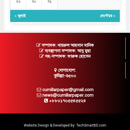
২৯
৩০
৩১
« জুলাই
সেপ্টেম্বর »
সম্পাদক: খায়রুল আহসান মানিক
ব্যবস্থাপনা সম্পাদক: আবু মুছা
সহ-সম্পাদক: ফারুক হোসেন
যোগাযোগ:
কুমিল্লা-৩৫০০
cumillarpaper@gmail.com
news@cumillarpaper.com
+৮৮০১৭০৫৫৪৫৫২৪
Website Design & Developed By:
TechSmartBD.com