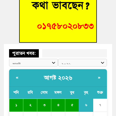
বুড়িচংয়ে অতিথি পাখির আবাসস্থল সংরক্ষণে প্রশাসনের উদ্যোগ; ৯
সদস্যের কমিটি গঠন
বুড়িচংয়ে জুলাই গণঅভ্যুত্থান দিবস উদযাপন উপলক্ষে প্রস্তুতিমূলক
সভা অনুষ্ঠিত
পুরাতন খবর:
আগষ্ট ২০২৬
«
»
শনি
রবি
সোম
মঙ্গল
বুধ
বৃহ
শুক্র
৬
১
২
৩
৪
৫
৭