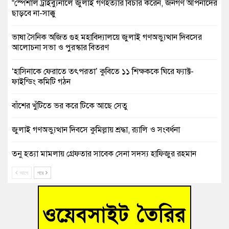
“স্পেশাল ট্রাইব্যুনালে জুলাই গণহত্যার বিচার করেন, জনগণ আপনাদের
ছাড়বে না-সাক্কু
ভাষা সৈনিক অজিত গুহ মহাবিদ্যালয়ে জুলাই গণঅভ্যুত্থান দিবসের
আলোচনা সভা ও পুরস্কার বিতরণ
‘হাসিনাকে ফেরাতে তৎপরতা’ কুবিতে ১১ শিক্ষককে ঘিরে ফ্যাক্ট-
ফাইন্ডিং কমিটি গঠন
বাঁশের খুঁটিতে ভর করে টিকে আছে সেতু
জুলাই গণঅভ্যুত্থান দিবসে কুমিল্লায় শ্রদ্ধা, র‍্যালি ও সংবর্ধনা
তনু হত্যা মামলায় গ্রেফতার সাবেক সেনা সদস্য হাফিজুর রহমান
হাইকোর্টের জামিনে মুক্ত
আগে
পরে
আহত শিক্ষার্থীদের দেখতে গিয়ে মেডিকেলের ক্যান্টিনে অবরুদ্ধ জবি
শিক্ষক
হোমনায় বিধবা নারীর জমি দখল ও জীবননাশের হুমকির অভিযোগ