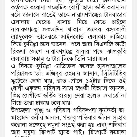
হাসপাতালে নেয়া হয়। কুয়েত মৈত্রী হাসপাতাল
কর্তৃপক্ষ করোনা পজেটিভ রোগী ছাড়া ভর্তি করান না
বলে জানালে রাতেই তাকে নারায়ণগঞ্জের টানবাজার
এলাকায় মেয়ের বাসায় নিয়ে যেতে চাইলে
নারায়ণগঞ্জে লকডাউন থাকায় তাদের বহনকারী
এ্যাম্বুলেন্স তাদেরকে সাইনবোর্ড এলাকায় নামিয়ে
দিয়ে কুমিল্লা চলে আসেন। পরে তারা সিএনজি অটো
রিকশা যোগে নারায়ণগঞ্জে যাবার পথে ঝালকুরি
এলাকায় সকাল ৬ টার দিকে তিনি মারা যান।
এ বিষয়ে কুমিল্লা মেডিকেল কলেজ হাসপাতালের
পরিচালক ডা: মজিবুর রহমান জানান, সিসিটিভির
ফুটেজে দেখা যায়, রাত পৌনে ১২টার দিকে ওই
রোগী একজন মহিলার সাথে জরুরী বিভাগে আসেন,
কিন্তু রোগীকে ভর্তির ব্যবস্থা নেয়া হলেও ওয়ার্ডে না
গিয়ে তারা ঢাকায় চলে যায়।
উপজেলা স্বাস্থ্য ও পরিবার পরিকল্পনা কর্মকর্তা ডা.
মাহমেদ কবীর জানান, গত বৃস্পতিবার জীবন সাহার
করোনা সন্দেহে নমুনা সংগ্রহ করা হয় এবং শনিবার
তার নমুনা রিপোর্ট হাতে পাই। রিপোর্টে করোনা