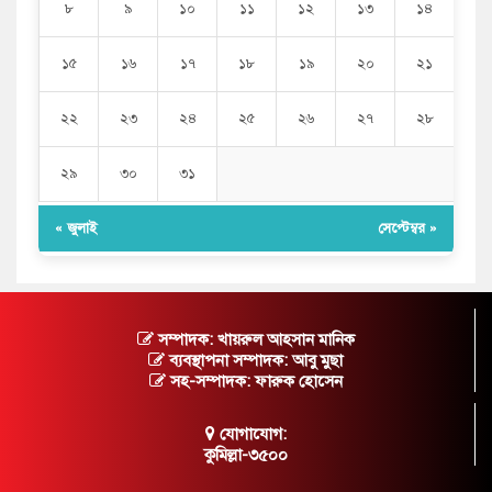
৮
৯
১০
১১
১২
১৩
১৪
১৫
১৬
১৭
১৮
১৯
২০
২১
২২
২৩
২৪
২৫
২৬
২৭
২৮
২৯
৩০
৩১
« জুলাই
সেপ্টেম্বর »
সম্পাদক: খায়রুল আহসান মানিক
ব্যবস্থাপনা সম্পাদক: আবু মুছা
সহ-সম্পাদক: ফারুক হোসেন
যোগাযোগ:
কুমিল্লা-৩৫০০