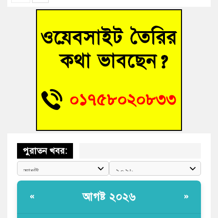
বাঁশের খুঁটিতে ভর করে টিকে আছে সেতু
জুলাই গণঅভ্যুত্থান দিবসে কুমিল্লায় শ্রদ্ধা, র‍্যালি ও সংবর্ধনা
তনু হত্যা মামলায় গ্রেফতার সাবেক সেনা সদস্য হাফিজুর রহমান
হাইকোর্টের জামিনে মুক্ত
আহত শিক্ষার্থীদের দেখতে গিয়ে মেডিকেলের ক্যান্টিনে অবরুদ্ধ জবি
শিক্ষক
পুরাতন খবর:
আগষ্ট ২০২৬
«
»