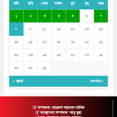
শনি
রবি
সোম
মঙ্গল
বুধ
বৃহ
শুক্র
১
২
৩
৪
৫
৬
৭
৮
৯
১০
১১
১২
১৩
১৪
১৫
১৬
১৭
১৮
১৯
২০
২১
২২
২৩
২৪
২৫
২৬
২৭
২৮
২৯
৩০
৩১
« জুলাই
সেপ্টেম্বর »
সম্পাদক: খায়রুল আহসান মানিক
ব্যবস্থাপনা সম্পাদক: আবু মুছা