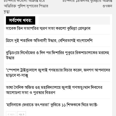
চান্দিনায় করোনা আক্রান্ত হয়ে
চান্দিনায় ১৪জনসহ কুমিল্লায় আক্রান্ত
অতিরিক্ত পুলিশ সুপারের পিতার
৩৭জন
মৃত্যু
সর্বশেষ খবর:
সাবেক তিন সভাপতির স্মরণ সভা করলো কুমিল্লা প্রেসক্লাব
গ্রিসে দুই শতাধিক অভিবাসী উদ্ধার, বেশিরভাগই বাংলাদেশি
বুড়িচংয়ে নিখোঁজের ৩ দিন পর ফিশারির পুকুরে রিকশাচালকের মরদেহ
উদ্ধার
“স্পেশাল ট্রাইব্যুনালে জুলাই গণহত্যার বিচার করেন, জনগণ আপনাদের
ছাড়বে না-সাক্কু
ভাষা সৈনিক অজিত গুহ মহাবিদ্যালয়ে জুলাই গণঅভ্যুত্থান দিবসের
আলোচনা সভা ও পুরস্কার বিতরণ
‘হাসিনাকে ফেরাতে তৎপরতা’ কুবিতে ১১ শিক্ষককে ঘিরে ফ্যাক্ট-
ফাইন্ডিং কমিটি গঠন
আগে
পরে