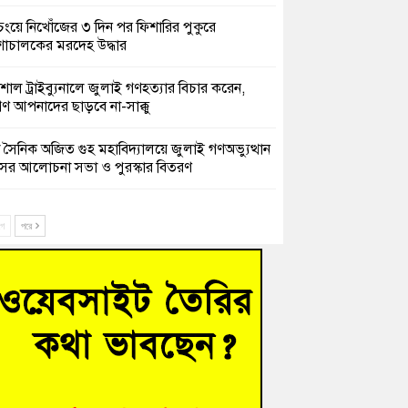
চংয়ে নিখোঁজের ৩ দিন পর ফিশারির পুকুরে
শাচালকের মরদেহ উদ্ধার
েশাল ট্রাইব্যুনালে জুলাই গণহত্যার বিচার করেন,
ণ আপনাদের ছাড়বে না-সাক্কু
 সৈনিক অজিত গুহ মহাবিদ্যালয়ে জুলাই গণঅভ্যুত্থান
সের আলোচনা সভা ও পুরস্কার বিতরণ
িনাকে ফেরাতে তৎপরতা’ কুবিতে ১১ শিক্ষককে ঘিরে
ক্ট-ফাইন্ডিং কমিটি গঠন
ে
পরে
ের খুঁটিতে ভর করে টিকে আছে সেতু
 গণঅভ্যুত্থান দিবসে কুমিল্লায় শ্রদ্ধা, র‍্যালি ও সংবর্ধনা
হত্যা মামলায় গ্রেফতার সাবেক সেনা সদস্য হাফিজুর
ন হাইকোর্টের জামিনে মুক্ত