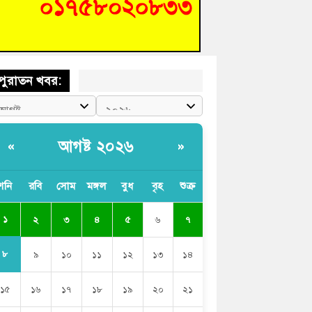
শিক্ষার্থীদের দেখতে গিয়ে মেডিকেলের ক্যান্টিনে
দ্ধ জবি শিক্ষক
পুরাতন খবর:
আগষ্ট ২০২৬
«
»
শনি
রবি
সোম
মঙ্গল
বুধ
বৃহ
শুক্র
১
২
৩
৪
৫
৬
৭
৮
৯
১০
১১
১২
১৩
১৪
১৫
১৬
১৭
১৮
১৯
২০
২১