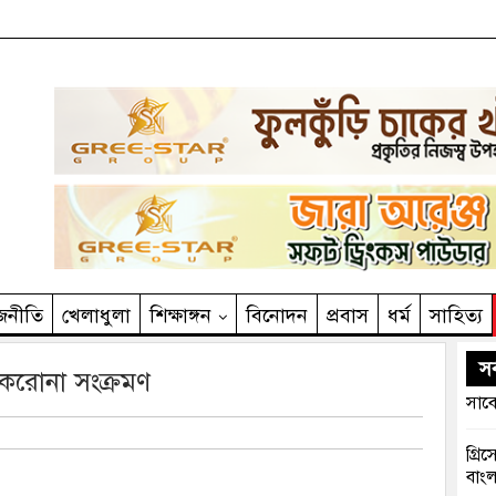
জনীতি
খেলাধুলা
শিক্ষাঙ্গন
বিনোদন
প্রবাস
ধর্ম
সাহিত‌্য
সর
ে করোনা সংক্রমণ
সাবে
গ্রি
বাংল