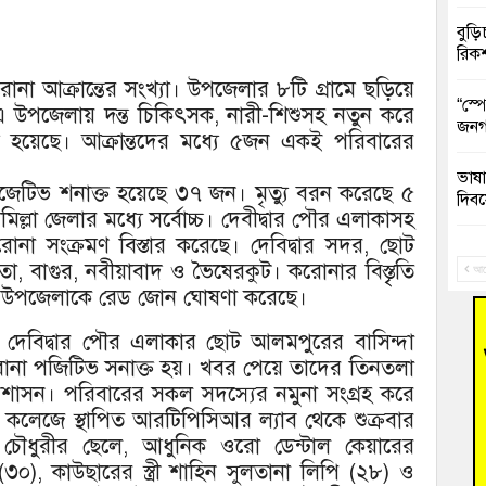
বুড়ি
রিক
ছে করোনা আক্রান্তের সংখ্যা। উপজেলার ৮টি গ্রামে ছড়িয়ে
“স্প
্ত এ উপজেলায় দন্ত চিকিৎসক, নারী-শিশুসহ নতুন করে
জনগ
য়েছে। আক্রান্তদের মধ্যে ৫জন একই পরিবারের
ভাষা
পজেটিভ শনাক্ত হয়েছে ৩৭ জন। মৃত্যু বরন করেছে ৫
দিব
মিল্লা জেলার মধ্যে সর্বোচ্চ। দেবীদ্বার পৌর এলাকাসহ
োনা সংক্রমণ বিস্তার করেছে। দেবিদ্বার সদর, ছোট
‘হাস
 বাগুর, নবীয়াবাদ ও ভৈষেরকুট। করোনার বিস্তৃৃতি
ফ্যা
আগ
দ্বার উপজেলাকে রেড জোন ঘোষণা করেছে।
বাঁশ
যায়, দেবিদ্বার পৌর এলাকার ছোট আলমপুরের বাসিন্দা
োনা পজিটিভ সনাক্ত হয়। খবর পেয়ে তাদের তিনতলা
জুলাই
শাসন। পরিবারের সকল সদস্যের নমুনা সংগ্রহ করে
েল কলেজে স্থাপিত আরটিপিসিআর ল্যাব থেকে শুক্রবার
তনু 
আলম চৌধুরীর ছেলে, আধুনিক ওরো ডেন্টাল কেয়ারের
রহমা
 (৩০), কাউছারের স্ত্রী শাহিন সুলতানা লিপি (২৮) ও