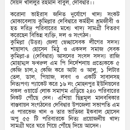
সৈয়দ খলিলুর রহমান বাবুল, দেবিদ্বার।।
করোনা ভাইরাস জনিত দুর্যোগে খাদ্য সংকট
মোকাবেলায় কুমিল্লার দেবিদ্বারে কর্মহীন শ্রমজীবী ও
হত দরিদ্র পরিবারের মধ্যে খাদ্য সামগ্রী বিতরণ
করেছেন বিভিন্ন ব্যক্তি, দল ও সংগঠন।
কুমিল্লা (উত্তর) জেলা স্বেচ্ছাসেবক লীগের সদস্য
শাহাদাৎ হোসেন মিঠু ও একদল সমাজ সেবক
কুমিল্লা-৪ (দেবিদ্বার) আসনের সংসদ সদস্য রাজি
মোহাম্মদ ফখরুল এম পি নির্দেশনায় প্রত্যেককে ৫
কেজি চাল,২ কেজি করে আটা ও আলু, ১ লিটার
তেল, ডাল, পিয়াজ, লবণ ও একটি সাবানসহ
নিত্যপণ্য প্যাকেট করে ১৬ নং মোহনপুর ইউনিয়নের
সকল ওয়ার্ডে লোক সমাগম এড়িয়ে ২৪০ পরিবারের
নিকট পৌঁছে দেন। এশিয়া ছিন্নমূল মানবধিকার
বাস্তবায়ন সংগঠনের দেবিদ্বার উপজেলা সভাপতি এম
এ পারভেজ খান ও তার ভাতিজা ইকবাল হোসেন
অপু ৫৫ টি পরিবারকে নিত্য প্রয়োজনীয় খাদ্য
সামগ্রী ঘরে ঘরে গিয়ে পৌঁছে দিয়ে আসেন।