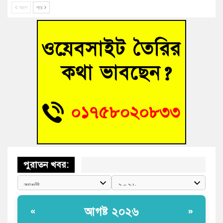
আগে
পরে
গ্রিসে দুই শতাধিক অভিবাসী উদ্ধার, বেশিরভাগই বাংলাদেশি
বুড়িচংয়ে নিখোঁজের ৩ দিন পর ফিশারির পুকুরে রিকশাচালকের মরদেহ
উদ্ধার
“স্পেশাল ট্রাইব্যুনালে জুলাই গণহত্যার বিচার করেন, জনগণ আপনাদের
ছাড়বে না-সাক্কু
ভাষা সৈনিক অজিত গুহ মহাবিদ্যালয়ে জুলাই গণঅভ্যুত্থান দিবসের
আলোচনা সভা ও পুরস্কার বিতরণ
পুরাতন খবর:
আগষ্ট ২০২৬
«
»