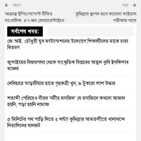
আগে
পরে
আক্রান্ত ইন্ডিপেন্ডেন্ট টিভির
কুমিল্লায় স্থাপন হবে করোনা ভাইরাস
সাংবাদিক, ৪৭ জন কোয়ারেন্টাইনে
পরীক্ষার ল্যাব
সর্বশেষ খবর:
জে.আই. চৌধুরী যুব ফাউন্ডেশনের উদ্যোগে শিক্ষার্থীদের মাঝে চারা
বিতরণ
জুলাইয়ের বিজয়গাথা থেকে সাংস্কৃতিক বিপ্লবের আহ্বান কুবি ইনকিলাব
মঞ্চের
দেবিদ্বারে ভাড়াটিয়ার হাতে গৃহকত্রী খুন, ৯ টুকরো লাশ উদ্ধার
শতাব্দী পেরিয়েও নীরব ‘নটীর মসজিদ’ যে মসজিদে কখনো আজান
হয়নি, পড়া হয়নি নামাজ
৫ মিনিটের পথ পাড়ি দিতে ২ ঘণ্টা! কুমিল্লার আমতলীতে খানাখন্দে
নিত্যদিনের যানজট
সাবেক তিন সভাপতির স্মরণ সভা করলো কুমিল্লা প্রেসক্লাব