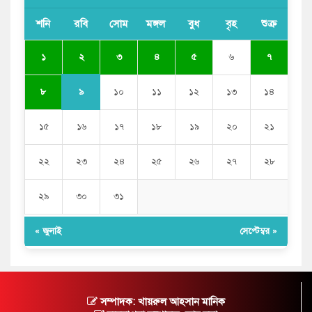
শনি
রবি
সোম
মঙ্গল
বুধ
বৃহ
শুক্র
২
১
৩
৪
৫
৬
৭
৯
৮
১০
১১
১২
১৩
১৪
১৫
১৬
১৭
১৮
১৯
২০
২১
২২
২৩
২৪
২৫
২৬
২৭
২৮
২৯
৩০
৩১
« জুলাই
সেপ্টেম্বর »
সম্পাদক: খায়রুল আহসান মানিক