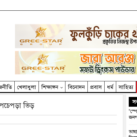
জনীতি
খেলাধুলা
শিক্ষাঙ্গন
বিনোদন
প্রবাস
ধর্ম
সাহিত‌্য
সর
উপচেপড়া ভিড়
“স্প
জনগ
ভাষা