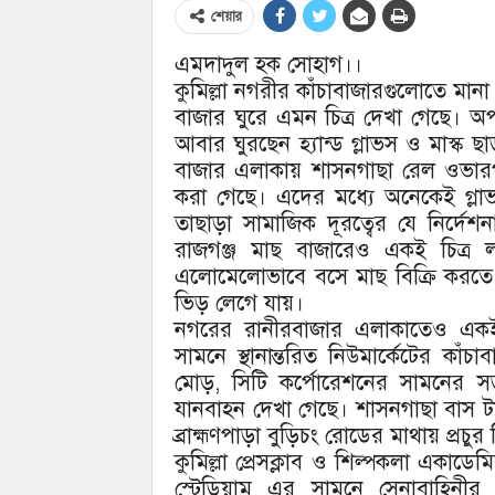
শেয়ার
এমদাদুল হক সোহাগ।।
কুমিল্লা নগরীর কাঁচাবাজারগুলোতে মান
বাজার ঘুরে এমন চিত্র দেখা গেছে। 
আবার ঘুরছেন হ্যান্ড গ্লাভস ও মাস্ক ছা
বাজার এলাকায় শাসনগাছা রেল ওভারপাস
করা গেছে। এদের মধ্যে অনেকেই গ্লা
তাছাড়া সামাজিক দূরত্বের যে নির্দে
রাজগঞ্জ মাছ বাজারেও একই চিত্র ল
এলোমেলোভাবে বসে মাছ বিক্রি করতে দ
ভিড় লেগে যায়।
নগরের রানীরবাজার এলাকাতেও একই অ
সামনে স্থানান্তরিত নিউমার্কেটের কা
মোড়, সিটি কর্পোরেশনের সামনের সড়
যানবাহন দেখা গেছে। শাসনগাছা বাস টার্
ব্রাহ্মণপাড়া বুড়িচং রোডের মাথায় প
কুমিল্লা প্রেসক্লাব ও শিল্পকলা একাডেম
স্টেডিয়াম এর সামনে সেনাবাহিনী