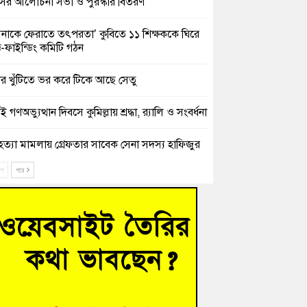
সের আলোচনা সভা ও পুরস্কার বিতরণ
িনাকে ফেরাতে তৎপরতা’ কুবিতে ১১ শিক্ষককে ঘিরে
ক্ট-ফাইন্ডিং কমিটি গঠন
ের খুঁটিতে ভর করে টিকে আছে সেতু
 গণঅভ্যুত্থান দিবসে কুমিল্লায় শ্রদ্ধা, র‍্যালি ও সংবর্ধনা
হত্যা মামলায় গ্রেফতার সাবেক সেনা সদস্য হাফিজুর
ন হাইকোর্টের জামিনে মুক্ত
ে
পরে
শিক্ষার্থীদের দেখতে গিয়ে মেডিকেলের ক্যান্টিনে
দ্ধ জবি শিক্ষক
নায় বিধবা নারীর জমি দখল ও জীবননাশের হুমকির
যোগ
চংয়ে অতিথি পাখির আবাসস্থল সংরক্ষণে প্রশাসনের
োগ; ৯ সদস্যের কমিটি গঠন