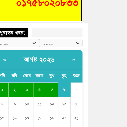
চংয়ে জুলাই গণঅভ্যুত্থান দিবস উদযাপন উপলক্ষে
তুতিমূলক সভা অনুষ্ঠিত
পুরাতন খবর:
আগষ্ট ২০২৬
«
»
শনি
রবি
সোম
মঙ্গল
বুধ
বৃহ
শুক্র
৬
১
২
৩
৪
৫
৭
৮
৯
১০
১১
১২
১৩
১৪
১৫
১৬
১৭
১৮
১৯
২০
২১