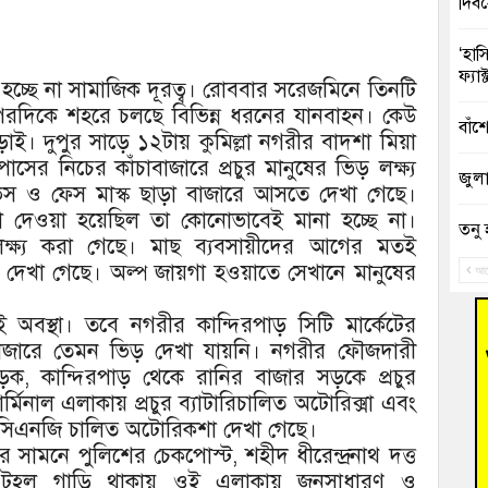
দিব
‘হাস
ফ্যা
া হচ্ছে না সামাজিক দূরত্ব। রোববার সরেজমিনে তিনটি
অপরদিকে শহরে চলছে বিভিন্ন ধরনের যানবাহন। কেউ
বাঁশ
ড়াই। দুপুর সাড়ে ১২টায় কুমিল্লা নগরীর বাদশা মিয়া
ের নিচের কাঁচাবাজারে প্রচুর মানুষের ভিড় লক্ষ্য
জুলাই
ভস ও ফেস মাস্ক ছাড়া বাজারে আসতে দেখা গেছে।
শনা দেওয়া হয়েছিল তা কোনোভাবেই মানা হচ্ছে না।
তনু 
ক্ষ্য করা গেছে। মাছ ব্যবসায়ীদের আগের মতই
রহমা
েখা গেছে। অল্প জায়গা হওয়াতে সেখানে মানুষের
আগ
আহত 
বস্থা। তবে নগরীর কান্দিরপাড় সিটি মার্কেটের
অবরু
ঁচাবাজারে তেমন ভিড় দেখা যায়নি। নগরীর ফৌজদারী
ক, কান্দিরপাড় থেকে রানির বাজার সড়কে প্রচুর
হোম
অভি
মিনাল এলাকায় প্রচুর ব্যাটারিচালিত অটোরিক্সা এবং
্রচুর সিএনজি চালিত অটোরিকশা দেখা গেছে।
বুড়ি
ির সামনে পুলিশের চেকপোস্ট, শহীদ ধীরেন্দ্রনাথ দত্ত
উদ্য
র টহল গাড়ি থাকায় ওই এলাকায় জনসাধারণ ও