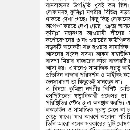
যানবাহনের উপস্থিতি খুবই কম ছিল
দোকানসহ কুমিল্লা নগরীর বিভিন্ন সড়
থাকতে দেখা গেছে। কিছু কিছু দোকানের 
অপেক্ষা করতে দেখা গেছে। ক্রেতা আসল
কুমিল্লা মহানগর আওয়ামী লীগের 
কর্পোরেশনের ৩ নং ওয়ার্ডের কাউন্সি
সড়কটি অনেকটা সরু হওয়ায় সামাজিক দ
আসনের সংসদ সদস্য আকম বাহাউদ্দিন বা
বাদশা মিয়ার বাজারের কাঁচা বাজারটি 
আসা হয়। এখানেও সামাজিক দূরত্ব আই
প্রতিদিন বাজার পরিদর্শন ও মাইকিং করে 
জনসাধারণ তা কিছুতেই মানছেন না।
এ বিষয়ে কুমিল্লা নগরীর বিশিষ্ট মে
হসপিটালের স্বত্বাধিকারী প্রফেসর
পরিস্থিতির স্টেজ-৪ এ অবস্থান করছি। 
লকডাউন ও সামাজিক দূরত্ব মেনে না চল
বেড়ে যাবে। যার কারণে করোনা পরিস
তিনি আরো বলেন সরকারের ছুটি ঘোষণা 