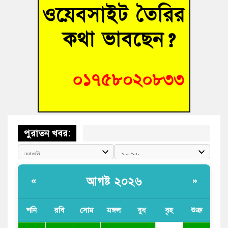
বুড়িচংয়ে নিখোঁজের ৩ দিন পর ফিশারির পুকুরে রিকশাচালকের মরদেহ
উদ্ধার
“স্পেশাল ট্রাইব্যুনালে জুলাই গণহত্যার বিচার করেন, জনগণ আপনাদের
ছাড়বে না-সাক্কু
ভাষা সৈনিক অজিত গুহ মহাবিদ্যালয়ে জুলাই গণঅভ্যুত্থান দিবসের
আলোচনা সভা ও পুরস্কার বিতরণ
পুরাতন খবর:
আগষ্ট ২০২৬
«
»
শনি
রবি
সোম
মঙ্গল
বুধ
বৃহ
শুক্র