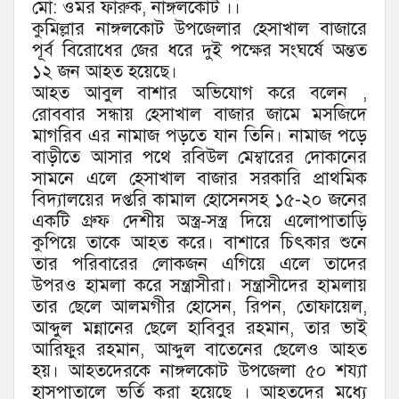
মো: ওমর ফারুক, নাঙ্গলকোট ।।
কুমিল্লার নাঙ্গলকোট উপজেলার হেসাখাল বাজারে
পূর্ব বিরোধের জের ধরে দুই পক্ষের সংঘর্ষে অন্তত
১২ জন আহত হয়েছে।
আহত আবুল বাশার অভিযোগ করে বলেন ,
রোববার সন্ধায় হেসাখাল বাজার জামে মসজিদে
মাগরিব এর নামাজ পড়তে যান তিনি। নামাজ পড়ে
বাড়ীতে আসার পথে রবিউল মেম্বারের দোকানের
সামনে এলে হেসাখাল বাজার সরকারি প্রাথমিক
বিদ্যালয়ের দপ্তরি কামাল হোসেনসহ ১৫-২০ জনের
একটি গ্রুফ দেশীয় অস্ত্র-সস্ত্র দিয়ে এলোপাতাড়ি
কুপিয়ে তাকে আহত করে। বাশারে চিৎকার শুনে
তার পরিবারের লোকজন এগিয়ে এলে তাদের
উপরও হামলা করে সন্ত্রাসীরা। সন্ত্রাসীদের হামলায়
তার ছেলে আলমগীর হোসেন, রিপন, তোফায়েল,
আব্দুল মন্নানের ছেলে হাবিবুর রহমান, তার ভাই
আরিফুর রহমান, আব্দুল বাতেনের ছেলেও আহত
হয়। আহতদেরকে নাঙ্গলকোট উপজেলা ৫০ শয্যা
হাসপাতালে ভর্তি করা হয়েছে । আহতদের মধ্যে