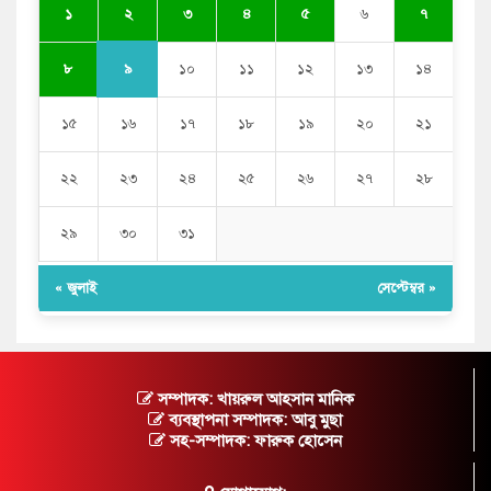
২
১
৩
৪
৫
৬
৭
৯
৮
১০
১১
১২
১৩
১৪
১৫
১৬
১৭
১৮
১৯
২০
২১
২২
২৩
২৪
২৫
২৬
২৭
২৮
২৯
৩০
৩১
« জুলাই
সেপ্টেম্বর »
সম্পাদক: খায়রুল আহসান মানিক
ব্যবস্থাপনা সম্পাদক: আবু মুছা
সহ-সম্পাদক: ফারুক হোসেন