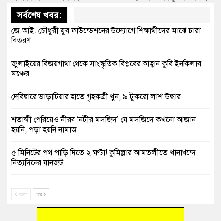
সর্বশেষ খবর:
জে.আই. চৌধুরী যুব ফাউন্ডেশনের উদ্যোগে শিক্ষার্থীদের মাঝে চারা
বিতরণ
জুলাইয়ের বিজয়গাথা থেকে সাংস্কৃতিক বিপ্লবের আহ্বান কুবি ইনকিলাব
মঞ্চের
দেবিদ্বারে ভাড়াটিয়ার হাতে গৃহকত্রী খুন, ৯ টুকরো লাশ উদ্ধার
শতাব্দী পেরিয়েও নীরব ‘নটীর মসজিদ’ যে মসজিদে কখনো আজান
হয়নি, পড়া হয়নি নামাজ
৫ মিনিটের পথ পাড়ি দিতে ২ ঘণ্টা! কুমিল্লার আমতলীতে খানাখন্দে
নিত্যদিনের যানজট
সাবেক তিন সভাপতির স্মরণ সভা করলো কুমিল্লা প্রেসক্লাব
আগে
পরে
গ্রিসে দুই শতাধিক অভিবাসী উদ্ধার, বেশিরভাগই বাংলাদেশি