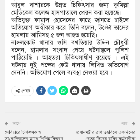
আবুল বাশারকে উন্নত চিকিৎসার জন্য কুমিল্লা
মেডিকেল কলেজ হাসপাতালে প্রেরন করা হয়েছে।
অভিযুক্ত কামাল হোসেনের কাছে জানতে চাইলে
অভিযোগ অস্বীকার করে তিনি বলেন, উল্টো তাদের
হামলায় আমিসহ ৫ জন আহত হয়েছি।
নাঙ্গলকোট থানার ওসি বখতিয়ার উদ্দিন চৌধুরী
বলেন, হামলার সংবাদ পেয়ে ঘটনাস্থলে পুলিশ
পাঠিয়েছি । আহতরা চিকিৎসাধীণ রয়েছে । এই
ঘটনায় দুই পক্ষের কেউ থানায় লিখিত অভিযোগ
দেননি। অভিযোগ পেলে ব্যবস্থা নেওয়া হবে ।
শেয়ার
আগে
পরে
দেবিদ্বারে চিকিৎসক ও
প্রধানমন্ত্রীর ত্রাণ তহবিলে একদিনের
সাংবাদিকদের মাঝে পিপিই বিতরণ
বেতন দিবেন কুবির কর্মচারীরা