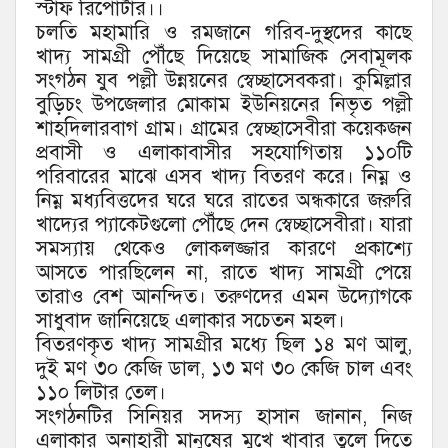
স্টাফ রিপোর্টার।।
চলতি মহামারি ও রমজানে গরিব-দুস্থদের কাছে
খাদ্য সামগ্রী পৌঁছে দিয়েছে সামাজিক সেবামূলক
সংগঠন যুব পল্লী উন্নয়নের স্বেচ্ছাসেবকরা। কুমিল্লার
বুড়িচং উপজেলার মোকাম ইউনিয়নের নিভৃত পল্লী
শাহদিলারবাগ গ্রাম। গ্রামের স্বেচ্ছাসেবীরা কয়েকজন
প্রবাসী ও এলাকাবাসীর সহযোগিতায় ১১০টি
পরিবারের মাঝে এসব খাদ্য বিতরণ করে। নিম্ন ও
নিম্ন মধ্যবিত্তদের ঘরে ঘরে রাতের অন্ধকারে জরুরি
খাদ্যের প্যাকেটগুলো পৌঁছে দেন স্বেচ্ছাসেবীরা। যারা
সমস্যায় থেকেও লোকলজ্জার কারণে প্রকাশ্যে
আসতে পারছিলেন না, রাতে খাদ্য সামগ্রী পেয়ে
তারাও বেশ আনন্দিত। তরুণদের এমন উদ্যোগকে
সাধুবাদ জানিয়েছে এলাকার সচেতন মহল।
বিতরণকৃত খাদ্য সামগ্রীর মধ্যে ছিল ১৪ মণ আলু,
দুই মণ ৩০ কেজি ডাল, ১৩ মণ ৩০ কেজি চাল এবং
১১০ লিটার তেল।
সংগঠনটির সিনিয়র সদস্য হাসান জানান, নিজ
এলাকার অনাহারী মানুষের মুখে খাবার তুলে দিতে