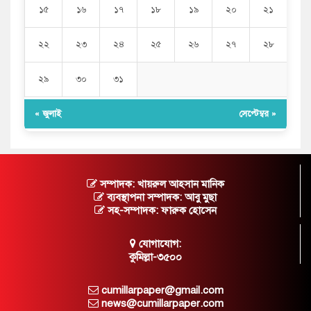
১৫
১৬
১৭
১৮
১৯
২০
২১
২২
২৩
২৪
২৫
২৬
২৭
২৮
২৯
৩০
৩১
« জুলাই
সেপ্টেম্বর »
সম্পাদক: খায়রুল আহসান মানিক
ব্যবস্থাপনা সম্পাদক: আবু মুছা
সহ-সম্পাদক: ফারুক হোসেন
যোগাযোগ:
কুমিল্লা-৩৫০০
cumillarpaper@gmail.com
news@cumillarpaper.com