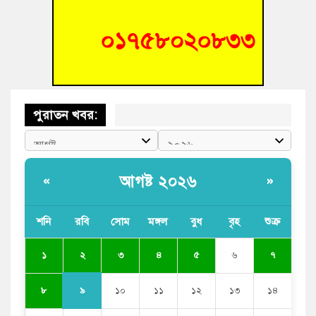
আলোচনা সভা ও পুরস্কার বিতরণ
‘হাসিনাকে ফেরাতে তৎপরতা’ কুবিতে ১১ শিক্ষককে ঘিরে ফ্যাক্ট-
ফাইন্ডিং কমিটি গঠন
পুরাতন খবর:
আগষ্ট ২০২৬
«
»
শনি
রবি
সোম
মঙ্গল
বুধ
বৃহ
শুক্র
২
১
৩
৪
৫
৬
৭
৯
৮
১০
১১
১২
১৩
১৪