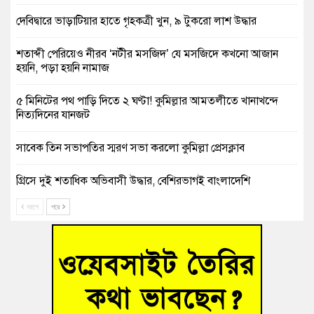
দেবিদ্বারে ভাড়াটিয়ার হাতে গৃহকত্রী খুন, ৯ টুকরো লাশ উদ্ধার
শতাব্দী পেরিয়েও নীরব ‘নটীর মসজিদ’ যে মসজিদে কখনো আজান
হয়নি, পড়া হয়নি নামাজ
৫ মিনিটের পথ পাড়ি দিতে ২ ঘণ্টা! কুমিল্লার আমতলীতে খানাখন্দে
নিত্যদিনের যানজট
সাবেক তিন সভাপতির স্মরণ সভা করলো কুমিল্লা প্রেসক্লাব
গ্রিসে দুই শতাধিক অভিবাসী উদ্ধার, বেশিরভাগই বাংলাদেশি
আগে
পরে
বুড়িচংয়ে নিখোঁজের ৩ দিন পর ফিশারির পুকুরে রিকশাচালকের মরদেহ
উদ্ধার
“স্পেশাল ট্রাইব্যুনালে জুলাই গণহত্যার বিচার করেন, জনগণ আপনাদের
ছাড়বে না-সাক্কু
ভাষা সৈনিক অজিত গুহ মহাবিদ্যালয়ে জুলাই গণঅভ্যুত্থান দিবসের