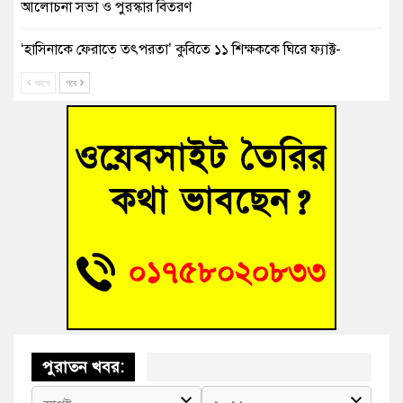
আলোচনা সভা ও পুরস্কার বিতরণ
‘হাসিনাকে ফেরাতে তৎপরতা’ কুবিতে ১১ শিক্ষককে ঘিরে ফ্যাক্ট-
ফাইন্ডিং কমিটি গঠন
আগে
পরে
বাঁশের খুঁটিতে ভর করে টিকে আছে সেতু
জুলাই গণঅভ্যুত্থান দিবসে কুমিল্লায় শ্রদ্ধা, র‍্যালি ও সংবর্ধনা
তনু হত্যা মামলায় গ্রেফতার সাবেক সেনা সদস্য হাফিজুর রহমান
হাইকোর্টের জামিনে মুক্ত
আহত শিক্ষার্থীদের দেখতে গিয়ে মেডিকেলের ক্যান্টিনে অবরুদ্ধ জবি
শিক্ষক
পুরাতন খবর: