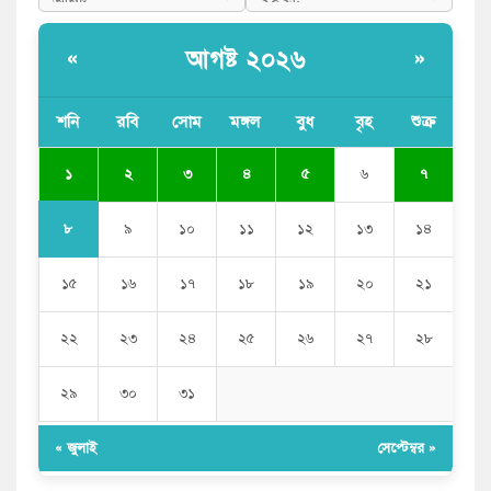
আগষ্ট ২০২৬
«
»
শনি
রবি
সোম
মঙ্গল
বুধ
বৃহ
শুক্র
১
২
৩
৪
৫
৬
৭
৮
৯
১০
১১
১২
১৩
১৪
১৫
১৬
১৭
১৮
১৯
২০
২১
২২
২৩
২৪
২৫
২৬
২৭
২৮
২৯
৩০
৩১
« জুলাই
সেপ্টেম্বর »