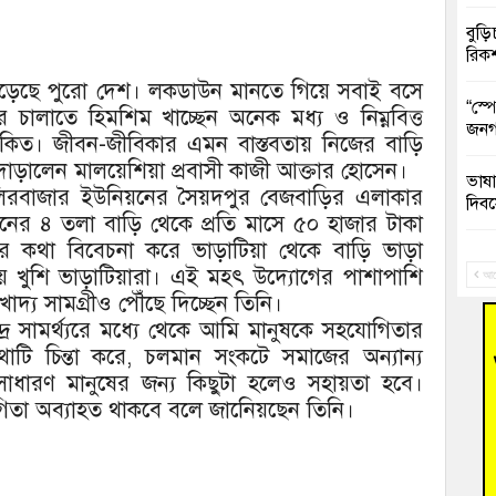
বুড়ি
রিক
 পড়েছে পুরো দেশ। লকডাউন মানতে গিয়ে সবাই বসে
“স্প
 চালাতে হিমশিম খাচ্ছেন অনেক মধ্য ও নিম্নবিত্ত
জনগ
িত। জীবন-জীবিকার এমন বাস্তবতায় নিজের বাড়ি
দাড়ালেন মালয়েশিয়া প্রবাসী কাজী আক্তার হোসেন।
ভাষা
ালিরবাজার ইউনিয়নের সৈয়দপুর বেজবাড়ির এলাকার
দিব
েনের ৪ তলা বাড়ি থেকে প্রতি মাসে ৫০ হাজার টাকা
তির কথা বিবেচনা করে ভাড়াটিয়া থেকে বাড়ি ভাড়া
‘হাস
য়ে খুশি ভাড়াটিয়ারা। এই মহৎ উদ্যোগের পাশাপাশি
ফ্যা
আগ
াদ্য সামগ্রীও পৌঁছে দিচ্ছেন তিনি।
ুদ্র সামর্থ্যরে মধ্যে থেকে আমি মানুষকে সহযোগিতার
বাঁশ
কথাটি চিন্তা করে, চলমান সংকটে সমাজের অন্যান্য
াধারণ মানুষের জন্য কিছুটা হলেও সহায়তা হবে।
জুলাই
তা অব্যাহত থাকবে বলে জানেিয়ছেন তিনি।
তনু 
রহমা