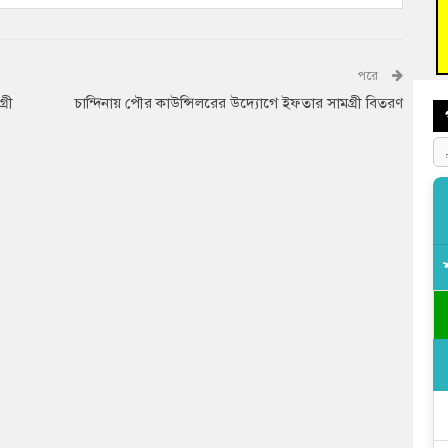
আহত 
অবরু
পরে
্রী
চান্দিনায় পৌর কাউন্সিলরের উদ্যোগে ইফতার সামগ্রী বিতরণ