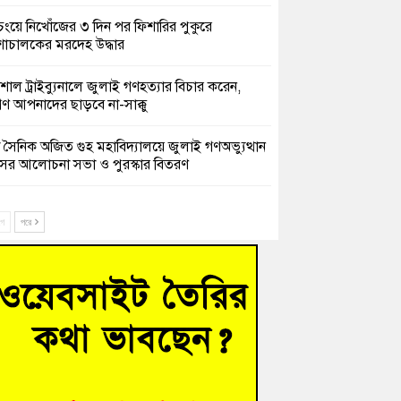
চংয়ে নিখোঁজের ৩ দিন পর ফিশারির পুকুরে
শাচালকের মরদেহ উদ্ধার
েশাল ট্রাইব্যুনালে জুলাই গণহত্যার বিচার করেন,
ণ আপনাদের ছাড়বে না-সাক্কু
 সৈনিক অজিত গুহ মহাবিদ্যালয়ে জুলাই গণঅভ্যুত্থান
সের আলোচনা সভা ও পুরস্কার বিতরণ
িনাকে ফেরাতে তৎপরতা’ কুবিতে ১১ শিক্ষককে ঘিরে
ক্ট-ফাইন্ডিং কমিটি গঠন
ে
পরে
ের খুঁটিতে ভর করে টিকে আছে সেতু
 গণঅভ্যুত্থান দিবসে কুমিল্লায় শ্রদ্ধা, র‍্যালি ও সংবর্ধনা
হত্যা মামলায় গ্রেফতার সাবেক সেনা সদস্য হাফিজুর
ন হাইকোর্টের জামিনে মুক্ত