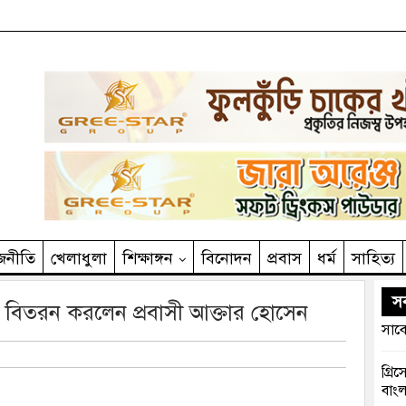
জনীতি
খেলাধুলা
শিক্ষাঙ্গন
বিনোদন
প্রবাস
ধর্ম
সাহিত‌্য
সর
রী বিতরন করলেন প্রবাসী আক্তার হোসেন
সাবে
গ্রি
বাংল