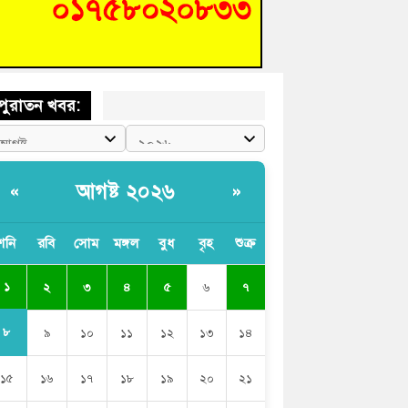
শিক্ষার্থীদের দেখতে গিয়ে মেডিকেলের ক্যান্টিনে
দ্ধ জবি শিক্ষক
পুরাতন খবর:
আগষ্ট ২০২৬
«
»
শনি
রবি
সোম
মঙ্গল
বুধ
বৃহ
শুক্র
১
২
৩
৪
৫
৬
৭
৮
৯
১০
১১
১২
১৩
১৪
১৫
১৬
১৭
১৮
১৯
২০
২১