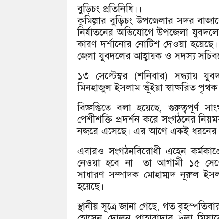
বুড়িচং প্রতিনিধি।।
কুমিল্লার বুড়িচং উপজেলার সদর বাজা
নির্যাতনের অভিযোগে উপজেলা যুবদ
কারণ দর্শানোর নোটিশ দেওয়া হয়েছে। এ
জেলা যুবদলের আহ্বায়ক ও সদস্য সচিবকে
১৩ সেপ্টেম্বর (শনিবার) সন্ধ্যায় যুব
মিনহাজুল ইসলাম ভূঁইয়া স্বাক্ষরিত পৃথক
বিজ্ঞপ্তিতে বলা হয়েছে, গুরুত্বপূর
পেশীশক্তি প্রদর্শন করে সংগঠনের নিয়মবহ
নজরে এসেছে। এর আগে একই ধরনের কর্ম
এবারও সংগঠনবিরোধী এহেন কর্মকাণ্ডের 
নেওয়া হবে না—তা আগামী ১৫ সেপ্টেম
সাধারণ সম্পাদক মোহাম্মদ নূরুল ইসল
হয়েছে।
স্থানীয় সূত্রে জানা গেছে, গত বৃহস্প
হোসেন দোলন পাহারাদার দুলা মিয়াক