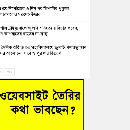
চংয়ে নিখোঁজের ৩ দিন পর ফিশারির পুকুরে
শাচালকের মরদেহ উদ্ধার
েশাল ট্রাইব্যুনালে জুলাই গণহত্যার বিচার করেন,
ণ আপনাদের ছাড়বে না-সাক্কু
 সৈনিক অজিত গুহ মহাবিদ্যালয়ে জুলাই গণঅভ্যুত্থান
সের আলোচনা সভা ও পুরস্কার বিতরণ
িনাকে ফেরাতে তৎপরতা’ কুবিতে ১১ শিক্ষককে ঘিরে
ক্ট-ফাইন্ডিং কমিটি গঠন
ে
পরে
ের খুঁটিতে ভর করে টিকে আছে সেতু
 গণঅভ্যুত্থান দিবসে কুমিল্লায় শ্রদ্ধা, র‍্যালি ও সংবর্ধনা
হত্যা মামলায় গ্রেফতার সাবেক সেনা সদস্য হাফিজুর
ন হাইকোর্টের জামিনে মুক্ত