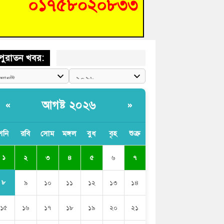
শিক্ষার্থীদের দেখতে গিয়ে মেডিকেলের ক্যান্টিনে
দ্ধ জবি শিক্ষক
পুরাতন খবর:
আগষ্ট ২০২৬
«
»
শনি
রবি
সোম
মঙ্গল
বুধ
বৃহ
শুক্র
১
২
৩
৪
৫
৬
৭
৮
৯
১০
১১
১২
১৩
১৪
১৫
১৬
১৭
১৮
১৯
২০
২১