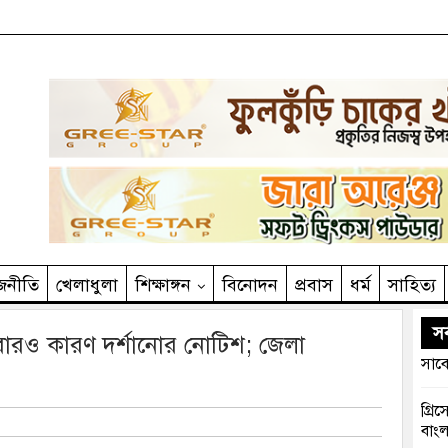
জনীতি
খেলাধুলা
শিক্ষাঙ্গন
বিনোদন
প্রবাস
ধর্ম
সাহিত‌্য
সর
বারও কারণ দর্শানোর নোটিশ; জেলা
সাবে
গ্রি
বাংল