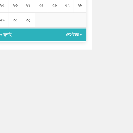
২২
২৩
২৪
২৫
২৬
২৭
২৮
২৯
৩০
৩১
« জুলাই
সেপ্টেম্বর »