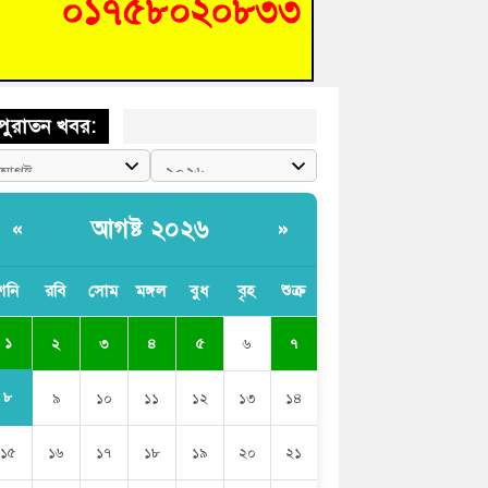
ক্ট-ফাইন্ডিং কমিটি গঠন
ের খুঁটিতে ভর করে টিকে আছে সেতু
পুরাতন খবর:
আগষ্ট ২০২৬
«
»
শনি
রবি
সোম
মঙ্গল
বুধ
বৃহ
শুক্র
১
২
৩
৪
৫
৬
৭
৮
৯
১০
১১
১২
১৩
১৪
১৫
১৬
১৭
১৮
১৯
২০
২১