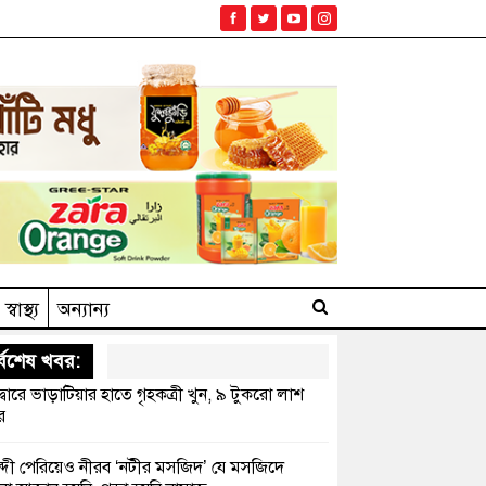
স্বাস্থ্য
অন্যান্য
্বশেষ খবর:
দ্বারে ভাড়াটিয়ার হাতে গৃহকত্রী খুন, ৯ টুকরো লাশ
র
্দী পেরিয়েও নীরব ‘নটীর মসজিদ’ যে মসজিদে