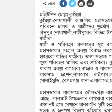
শেয়ার
মহিউদ্দিন মোল্লা,কুমিল্লা
কুমিল্লা-নোয়াখালী আঞ্চলিক মহাসড়ক
পরিবহন চালক ও যাত্রীদের দুর্ভোগ
চাঁদপুর,নোয়াখালী,লক্ষীপুরের বিভিন্
যাত্রীরা।
যাত্রী ও পরিবহন চালকদের সূত্র জ
মহাসড়কের বেহাল অবস্থা বিরাজ কর
হাজারো গাড়ির যাত্রীরা। ভাঙা সড়কে 
ক্ষুব্ধ পরিবহন মালিক এবং শ্রমিকরা। 
খারাপ অবস্থা বাগমারা বাজার ও লাকসা
লাকসাম জংশন,লাকসাম বাইপাস,চন্দন
সোনাইমুড়ি, বেগমগঞ্জ থানা এলাকাসহ ম
মহাসড়কের লাকসামের দৌলতগঞ্জ বাজ
আছে। লালমাই উপজেলার বাগমারা বাজা
রাস্তা নষ্ট হয়ে সেখানে যানজটের সৃষ্টি হচ্
সড়ক ও জনপথ বিভাগ কুমিল্লার তথ্যম