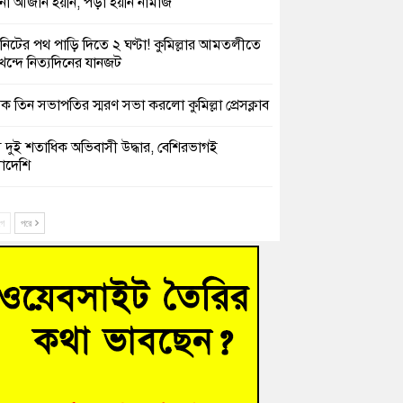
 আজান হয়নি, পড়া হয়নি নামাজ
নিটের পথ পাড়ি দিতে ২ ঘণ্টা! কুমিল্লার আমতলীতে
খন্দে নিত্যদিনের যানজট
ক তিন সভাপতির স্মরণ সভা করলো কুমিল্লা প্রেসক্লাব
সে দুই শতাধিক অভিবাসী উদ্ধার, বেশিরভাগই
াদেশি
চংয়ে নিখোঁজের ৩ দিন পর ফিশারির পুকুরে
শাচালকের মরদেহ উদ্ধার
ে
পরে
েশাল ট্রাইব্যুনালে জুলাই গণহত্যার বিচার করেন,
ণ আপনাদের ছাড়বে না-সাক্কু
 সৈনিক অজিত গুহ মহাবিদ্যালয়ে জুলাই গণঅভ্যুত্থান
সের আলোচনা সভা ও পুরস্কার বিতরণ
িনাকে ফেরাতে তৎপরতা’ কুবিতে ১১ শিক্ষককে ঘিরে