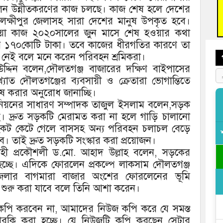
ফ্যা
রলেন উন্নীতকরণের কাজ চলছে। কাজ শেষ হলে দেশের
খালী,লক্ষীপুর জেলাসহ সারা দেশের মানুষ উপকৃত হবে।
বাঁশ
হওয়া কাজ ২০২০সালের জুন মাসে শেষ হওয়ার কথা
ার ১৭০কোটি টাকা। তবে কাজের ধীরগতির কারণে তা
 নেই বলে মনে করেন পরিবহন শ্রমিকরা।
দ্দিন বলেন,দৌলতগঞ্জ বাজারের দক্ষিণ বাইপাসের
 খ্যাত দৌলতগঞ্জের ব্যবসায়ী ও ক্রেতারা ভোগান্তিতে
ষ করার অনুরোধ জানাচ্ছি।
িক ইউনিয়নের সাধারণ সম্পাদক তাজুল ইসলাম বলেন,সড়ক
। দ্রুত সড়কটি মেরামত করা না হলে গাড়ি চালানো
কট কেটে গেলে বাসসহ অন্য পরিবহন চলাচল বেড়ে
। তাই দ্রুত সড়কটি সংস্কার করা প্রয়োজন।
বাহী প্রকৌশলী ড.মো. আহাদ উল্লাহ বলেন, সড়কের
 হচ্ছে। এদিকে ফোরলেন প্রকল্পে লাকসাম দৌলতগঞ্জ
লার বাগমারা বাজার অংশের ফোরলেনের ভূমি
 শুরু করা যাবে বলে তিনি আশা করেন।
জ কপি করবেন না, আমাদের নিউজ কপি করে যে সমস্ত
দারকি করা হচ্ছে। যে নিউজটি কপি করছেন সেটার