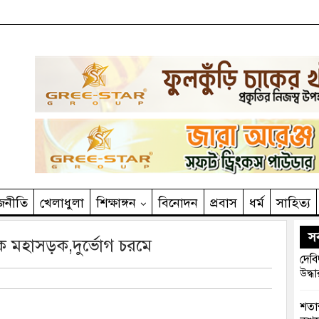
জনীতি
খেলাধুলা
শিক্ষাঙ্গন
বিনোদন
প্রবাস
ধর্ম
সাহিত‌্য
সর
িক মহাসড়ক,দুর্ভোগ চরমে
দেবি
উদ্ধা
শতাব