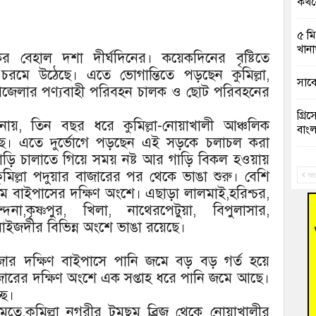
কখনো
৫ মি
খানা
ের বেহাল দশা দীর্ঘদিনের। কয়েকদিনের বৃষ্টিতে
 চরমে উঠেছে। এতে ভোগান্তিতে পড়ছেন কুমিল্লা,
সাবে
ন উপজেলার পণ্যবাহী পরিবহন চালক ও ছোট পরিবহনের
গ্রি
ানায়, তিন বছর ধরে কুমিল্লা-নোয়াখালী আঞ্চলিক
বাংল
ছে। এতে দুর্ভোগে পড়ছেন এই সড়কে চলাচল করা
গাড়ি চালাতে গিয়ে সময় নষ্ট আর গাড়ি বিকল হওয়ায়
বুড়ি
কুমিল্লা পদুয়ার বাজারের পর থেকে ভাঙা শুরু। বেশি
রিক
আগ
ম বাইপাসের দক্ষিণ অংশে। এছাড়া লালমাই,হরিশ্চর,
া,কৃষ্ণপুর, খিলা, নাথেরপেটুয়া, বিপুলাসার,
“স্প
জনগ
াইজদীর বিভিন্ন অংশে ভাঙা রয়েছে।
ভাষা
ার দক্ষিণ বাইপাসে পানি জমে বড় বড় গর্ত হয়ে
দিব
রের দক্ষিণ অংশে এক সপ্তাহ ধরে পানি জমে আছে।
ছে।
‘হাস
তে,কুমিল্লা নগরীর টমছম ব্রিজ থেকে নোয়াখালীর