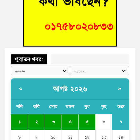
বুড়িচংয়ে অতিথি পাখির আবাসস্থল সংরক্ষণে প্রশাসনের উদ্যোগ; ৯
সদস্যের কমিটি গঠন
বুড়িচংয়ে জুলাই গণঅভ্যুত্থান দিবস উদযাপন উপলক্ষে প্রস্তুতিমূলক
সভা অনুষ্ঠিত
পুরাতন খবর:
আগষ্ট ২০২৬
«
»
শনি
রবি
সোম
মঙ্গল
বুধ
বৃহ
শুক্র
৭
১
২
৩
৪
৫
৬
৮
৯
১০
১১
১২
১৩
১৪