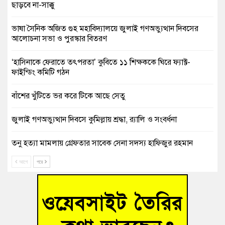
ছাড়বে না-সাক্কু
ভাষা সৈনিক অজিত গুহ মহাবিদ্যালয়ে জুলাই গণঅভ্যুত্থান দিবসের
আলোচনা সভা ও পুরস্কার বিতরণ
‘হাসিনাকে ফেরাতে তৎপরতা’ কুবিতে ১১ শিক্ষককে ঘিরে ফ্যাক্ট-
ফাইন্ডিং কমিটি গঠন
বাঁশের খুঁটিতে ভর করে টিকে আছে সেতু
জুলাই গণঅভ্যুত্থান দিবসে কুমিল্লায় শ্রদ্ধা, র‍্যালি ও সংবর্ধনা
তনু হত্যা মামলায় গ্রেফতার সাবেক সেনা সদস্য হাফিজুর রহমান
হাইকোর্টের জামিনে মুক্ত
আগে
পরে
আহত শিক্ষার্থীদের দেখতে গিয়ে মেডিকেলের ক্যান্টিনে অবরুদ্ধ জবি
শিক্ষক
হোমনায় বিধবা নারীর জমি দখল ও জীবননাশের হুমকির অভিযোগ