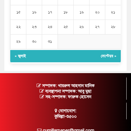
১৫
১৬
১৭
১৮
১৯
২০
২১
২২
২৩
২৪
২৫
২৬
২৭
২৮
২৯
৩০
৩১
« জুলাই
সেপ্টেম্বর »
সম্পাদক: খায়রুল আহসান মানিক
ব্যবস্থাপনা সম্পাদক: আবু মুছা
সহ-সম্পাদক: ফারুক হোসেন
যোগাযোগ:
কুমিল্লা-৩৫০০
cumillarpaper@gmail.com