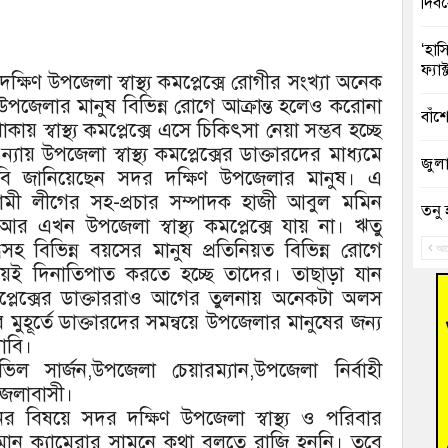
দিব
‘হাস
ফ্যা
ক্ষিণ উপজেলা স্বাস্থ্য কমপ্লেক্সে রোগীর সংখ্যা অনেক
পজেলার মানুষ বিভিন্ন রোগে আক্রান্ত হলেও করোনা
বাঁশ
কায় স্বাস্থ্য কমপ্লেক্সে এসে চিকিৎসা নেয়া সম্ভব হচ্ছে
্যায় উপজেলা স্বাস্থ্য কমপ্লেক্সের ডাক্তারদের মাধ্যমে
জুলাই
 দাবি জানিয়েছেন সদর দক্ষিণ উপজেলার মানুষ। এ
মী লীগের সহ-প্রচার সম্পাদক হাজী আবুল মমিন
তনু 
 এখন উপজেলা স্বাস্থ্য কমপ্লেক্সে যায় না। ঋতু
রহমা
দ্ধসহ বিভিন্ন বয়সের মানুষ প্রতিনিয়ত বিভিন্ন রোগে
আগ
নিয়েই দিনাতিপাত করতে হচ্ছে তাদের। তাছাড়া যান
আহত 
কমপ্লেক্সের ডাক্তাররাও আগের তুলনায় অনেকটা অলস
অবরু
ুহূর্তে ডাক্তারদের সমন্বয়ে উপজেলার মানুষের জন্য
াবি।
হোম
অভি
ভিল সার্জন,উপজেলা চেয়ারম্যান,উপজেলা নির্বাহী
জেলাবাসী।
বুড়ি
দানের বিষয়ে সদর দক্ষিণ উপজেলা স্বাস্থ্য ও পরিবার
উদ্য
হমান ক্যামেরার সামনে কথা বলতে রাজি হননি। তবে