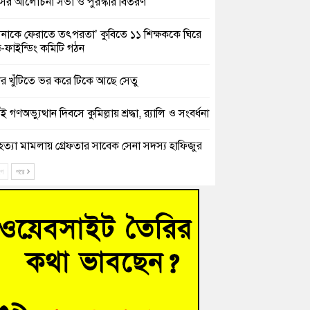
সের আলোচনা সভা ও পুরস্কার বিতরণ
িনাকে ফেরাতে তৎপরতা’ কুবিতে ১১ শিক্ষককে ঘিরে
ক্ট-ফাইন্ডিং কমিটি গঠন
ের খুঁটিতে ভর করে টিকে আছে সেতু
 গণঅভ্যুত্থান দিবসে কুমিল্লায় শ্রদ্ধা, র‍্যালি ও সংবর্ধনা
হত্যা মামলায় গ্রেফতার সাবেক সেনা সদস্য হাফিজুর
ন হাইকোর্টের জামিনে মুক্ত
ে
পরে
শিক্ষার্থীদের দেখতে গিয়ে মেডিকেলের ক্যান্টিনে
দ্ধ জবি শিক্ষক
নায় বিধবা নারীর জমি দখল ও জীবননাশের হুমকির
যোগ
চংয়ে অতিথি পাখির আবাসস্থল সংরক্ষণে প্রশাসনের
োগ; ৯ সদস্যের কমিটি গঠন