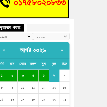
চংয়ে জুলাই গণঅভ্যুত্থান দিবস উদযাপন উপলক্ষে
তুতিমূলক সভা অনুষ্ঠিত
পুরাতন খবর:
আগষ্ট ২০২৬
«
»
শনি
রবি
সোম
মঙ্গল
বুধ
বৃহ
শুক্র
৬
১
২
৩
৪
৫
৭
৮
৯
১০
১১
১২
১৩
১৪
১৫
১৬
১৭
১৮
১৯
২০
২১