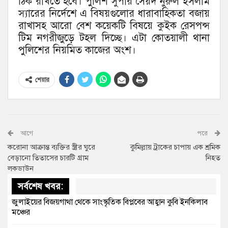
ঠিক রাখতে হবে। পুলিশ সুপার সৈয়দ নুরুল ইসলাম
স্যারের নির্দেশে এ বিষয়গুলোর ধারাবাহিকতা বজায়
রাখাসহ আরো বেশ কয়েকটি বিষয়ে কুইক রেসপন্স
টিম নগরীজুড়ে টহল দিচ্ছে। এটা কোতয়ালী থানা
পুলিশের নিয়মিত কাজের অংশ।
শেয়ার
আগে
পরে
করোনা আক্রান্ত ব্যক্তির স্ত্রীর ঘুরে
কুমিল্লায় ট্রাকের চাপায় এক শ্রমিক
বেড়ানো তিতাসের চারটি গ্রাম
নিহত
লকডাউন
সর্বশেষ খবর:
জুলাইয়ের বিজয়গাথা থেকে সাংস্কৃতিক বিপ্লবের আহ্বান কুবি ইনকিলাব
মঞ্চের