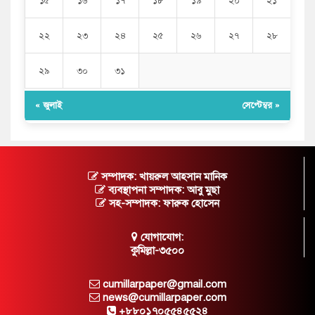
১৫
১৬
১৭
১৮
১৯
২০
২১
২২
২৩
২৪
২৫
২৬
২৭
২৮
২৯
৩০
৩১
« জুলাই
সেপ্টেম্বর »
সম্পাদক: খায়রুল আহসান মানিক
ব্যবস্থাপনা সম্পাদক: আবু মুছা
সহ-সম্পাদক: ফারুক হোসেন
যোগাযোগ:
কুমিল্লা-৩৫০০
cumillarpaper@gmail.com
news@cumillarpaper.com
+৮৮০১৭০৫৫৪৫৫২৪