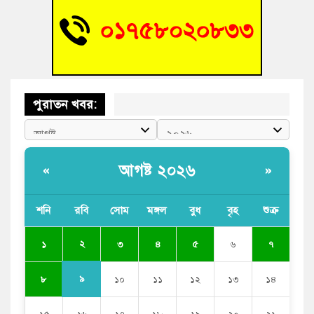
‘হাসিনাকে ফেরাতে তৎপরতা’ কুবিতে ১১ শিক্ষককে ঘিরে ফ্যাক্ট-
ফাইন্ডিং কমিটি গঠন
পুরাতন খবর:
আগষ্ট ২০২৬
«
»
শনি
রবি
সোম
মঙ্গল
বুধ
বৃহ
শুক্র
২
১
৩
৪
৫
৬
৭
৯
৮
১০
১১
১২
১৩
১৪