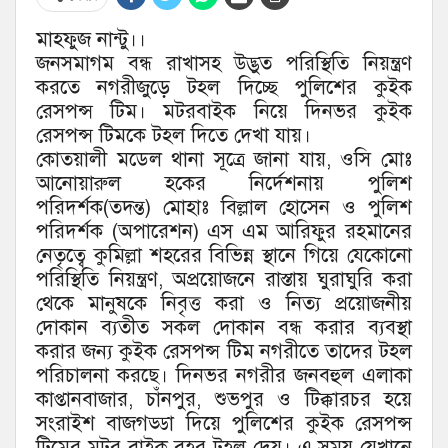
মাহফুজ নান্টু।।
জনসমাগম বন্ধ রাখাসহ উদ্ভুত পরিস্থিতি নিয়ন্ত্রণ
করতে নগরীজুড়ে টহল দিচ্ছে পুলিশের কুইক
রেসপন্স টিম। মটরবাইক নিয়ে দিনভর কুইক
রেসপন্স টিমকে টহল দিতে দেখা যায়।
কোতয়ালী মডেল থানা সূত্রে জানা যায়, ওসি মোঃ
আনোয়ারুল হকের নির্দেশনায় পুলিশ
পরিদর্শক(তদন্ত) মোহাঃ বিল্লাল হোসেন ও পুলিশ
পরিদর্শক (অপারেশন) এস এম আরিফুর রহমানের
নেতৃত্বে কুমিল্লা শহরের বিভিন্ন স্থানে গিয়ে যেকোনো
পরিস্থিতি নিয়ন্ত্রণ, অপ্রয়োজনে রাস্তায় ঘুরাঘুরি করা
থেকে মানুষকে নিবৃত্ত করা ও নিত্য প্রয়োজনীয়
দোকান ব্যতীত সকল দোকান বন্ধ করার ব্যবস্থা
করার জন্য কুইক রেসপন্স টিম নগরীতে তাদের টহল
পরিচালনা করছে। দিনভর নগরীর জনবহুল এলাকা
কাপ্তানবাজার, চাঁনপুর, শুভপুর ও টিক্কারচর হয়ে
সংরাইশ বাজগড্ডা দিয়ে পুলিশের কুইক রেসপন্স
টিমের মটর বাইক বহর টহল দেয়। এ সময় যেখানে