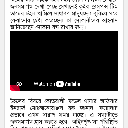
জনসমাগম দেখা গেছে সেখানেই কুইক রেসপন্স টিম
তাদের টহল থামিয়ে সাধারণ মানুষদের বুঝিয়ে ঘরে
ফেরানোর চেষ্টা করেছেন৷ চা দোকানীদের আহবান
জানিয়েছেন দোকান বন্ধ রাখার জন্য।
টহলের বিষয়ে কোতয়ালী মডেল থানার অফিসার
ইনচার্জ মোঃআনোয়ারুল হক জানান, করোনার
প্রভাবে এখন খারাপ সময় যাচ্ছে। এ সময়টাতে
জনসমাগম হ্রাস করতে হবে। আইনশৃঙ্খলা পরিস্থিতি