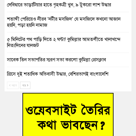
দেবিদ্বারে ভাড়াটিয়ার হাতে গৃহকত্রী খুন, ৯ টুকরো লাশ উদ্ধার
শতাব্দী পেরিয়েও নীরব ‘নটীর মসজিদ’ যে মসজিদে কখনো আজান
হয়নি, পড়া হয়নি নামাজ
৫ মিনিটের পথ পাড়ি দিতে ২ ঘণ্টা! কুমিল্লার আমতলীতে খানাখন্দে
নিত্যদিনের যানজট
সাবেক তিন সভাপতির স্মরণ সভা করলো কুমিল্লা প্রেসক্লাব
গ্রিসে দুই শতাধিক অভিবাসী উদ্ধার, বেশিরভাগই বাংলাদেশি
আগে
পরে
বুড়িচংয়ে নিখোঁজের ৩ দিন পর ফিশারির পুকুরে রিকশাচালকের মরদেহ
উদ্ধার
“স্পেশাল ট্রাইব্যুনালে জুলাই গণহত্যার বিচার করেন, জনগণ আপনাদের
ছাড়বে না-সাক্কু
ভাষা সৈনিক অজিত গুহ মহাবিদ্যালয়ে জুলাই গণঅভ্যুত্থান দিবসের
আলোচনা সভা ও পুরস্কার বিতরণ