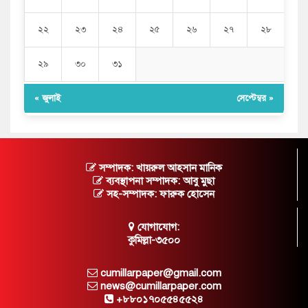
২২
২৩
২৪
২৫
২৬
২৭
২৮
২৯
৩০
৩১
« জুলাই
সেপ্টেম্বর »
সম্পাদক: খায়রুল আহসান মানিক
ব্যবস্থাপনা সম্পাদক: আবু মুছা
সহ-সম্পাদক: ফারুক হোসেন
যোগাযোগ:
কুমিল্লা-৩৫০০
cumillarpaper@gmail.com
news@cumillarpaper.com
+৮৮০১৭০৫৫৪৫৫২৪