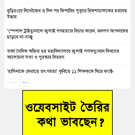
বুড়িচংয়ে নিখোঁজের ৩ দিন পর ফিশারির পুকুরে রিকশাচালকের মরদেহ
উদ্ধার
“স্পেশাল ট্রাইব্যুনালে জুলাই গণহত্যার বিচার করেন, জনগণ আপনাদের
ছাড়বে না-সাক্কু
ভাষা সৈনিক অজিত গুহ মহাবিদ্যালয়ে জুলাই গণঅভ্যুত্থান দিবসের
আলোচনা সভা ও পুরস্কার বিতরণ
‘হাসিনাকে ফেরাতে তৎপরতা’ কুবিতে ১১ শিক্ষককে ঘিরে ফ্যাক্ট-
ফাইন্ডিং কমিটি গঠন
আগে
পরে
বাঁশের খুঁটিতে ভর করে টিকে আছে সেতু
জুলাই গণঅভ্যুত্থান দিবসে কুমিল্লায় শ্রদ্ধা, র‍্যালি ও সংবর্ধনা
তনু হত্যা মামলায় গ্রেফতার সাবেক সেনা সদস্য হাফিজুর রহমান
হাইকোর্টের জামিনে মুক্ত