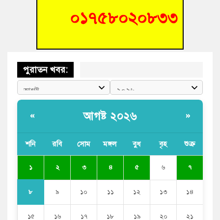
আহত শিক্ষার্থীদের দেখতে গিয়ে মেডিকেলের ক্যান্টিনে অবরুদ্ধ জবি
শিক্ষক
পুরাতন খবর:
আগষ্ট ২০২৬
«
»
শনি
রবি
সোম
মঙ্গল
বুধ
বৃহ
শুক্র
১
২
৩
৪
৫
৬
৭
৮
৯
১০
১১
১২
১৩
১৪
১৫
১৬
১৭
১৮
১৯
২০
২১