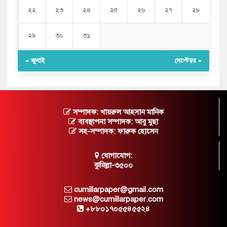
২২
২৩
২৪
২৫
২৬
২৭
২৮
২৯
৩০
৩১
« জুলাই
সেপ্টেম্বর »
সম্পাদক: খায়রুল আহসান মানিক
ব্যবস্থাপনা সম্পাদক: আবু মুছা
সহ-সম্পাদক: ফারুক হোসেন
যোগাযোগ:
কুমিল্লা-৩৫০০
cumillarpaper@gmail.com
news@cumillarpaper.com
+৮৮০১৭০৫৫৪৫৫২৪