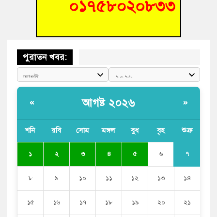
হোমনায় বিধবা নারীর জমি দখল ও জীবননাশের হুমকির অভিযোগ
পুরাতন খবর:
আগষ্ট ২০২৬
«
»
শনি
রবি
সোম
মঙ্গল
বুধ
বৃহ
শুক্র
৭
১
২
৩
৪
৫
৬
৮
৯
১০
১১
১২
১৩
১৪
১৫
১৬
১৭
১৮
১৯
২০
২১