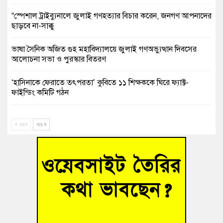
“স্পেশাল ট্রাইব্যুনালে জুলাই গণহত্যার বিচার করেন, জনগণ আপনাদের
ছাড়বে না-সাক্কু
ভাষা সৈনিক অজিত গুহ মহাবিদ্যালয়ে জুলাই গণঅভ্যুত্থান দিবসের
আলোচনা সভা ও পুরস্কার বিতরণ
‘হাসিনাকে ফেরাতে তৎপরতা’ কুবিতে ১১ শিক্ষককে ঘিরে ফ্যাক্ট-
ফাইন্ডিং কমিটি গঠন
বাঁশের খুঁটিতে ভর করে টিকে আছে সেতু
আগে
পরে
জুলাই গণঅভ্যুত্থান দিবসে কুমিল্লায় শ্রদ্ধা, র‍্যালি ও সংবর্ধনা
তনু হত্যা মামলায় গ্রেফতার সাবেক সেনা সদস্য হাফিজুর রহমান
হাইকোর্টের জামিনে মুক্ত
আহত শিক্ষার্থীদের দেখতে গিয়ে মেডিকেলের ক্যান্টিনে অবরুদ্ধ জবি
শিক্ষক