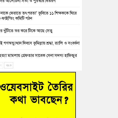
সের আলোচনা সভা ও পুরস্কার বিতরণ
িনাকে ফেরাতে তৎপরতা’ কুবিতে ১১ শিক্ষককে ঘিরে
ক্ট-ফাইন্ডিং কমিটি গঠন
ের খুঁটিতে ভর করে টিকে আছে সেতু
 গণঅভ্যুত্থান দিবসে কুমিল্লায় শ্রদ্ধা, র‍্যালি ও সংবর্ধনা
হত্যা মামলায় গ্রেফতার সাবেক সেনা সদস্য হাফিজুর
ন হাইকোর্টের জামিনে মুক্ত
ে
পরে
শিক্ষার্থীদের দেখতে গিয়ে মেডিকেলের ক্যান্টিনে
দ্ধ জবি শিক্ষক
নায় বিধবা নারীর জমি দখল ও জীবননাশের হুমকির
যোগ
চংয়ে অতিথি পাখির আবাসস্থল সংরক্ষণে প্রশাসনের
োগ; ৯ সদস্যের কমিটি গঠন