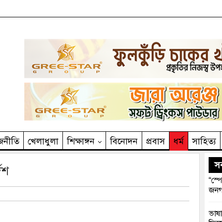
জনীতি
খেলাধুলা
শিক্ষাঙ্গন
বিনোদন
প্রবাস
ধর্ম
সাহিত‌্য
সর
েশ
“স্প
জনগ
ভাষা