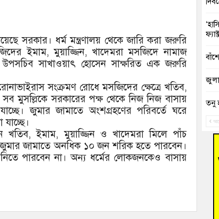
দিব
‘হাস
ফ্যা
িয়েছে সরকার। ধর্ম মন্ত্রণালয় থেকে জারি করা জরুরি
সজিদের ইমাম, মুয়াজ্জিন, খাদেমরা মসজিদে নামাজ
বাঁশ
র উপসচিব সাখাওয়াৎ হোসেন সাক্ষরিত এক জরুরি
জুলাই
করোনাভাইরাস সংক্রমণ রোধে মসজিদের ক্ষেত্রে খতিব,
য সব মুসল্লিকে সরকারের পক্ষ থেকে নিজ নিজ বাসায়
তনু 
াচ্ছে। জুমার জামাতে অংশগ্রহণের পরিবর্তে ঘরে
রহমা
 যাচ্ছে।
আগ
ে খতিব, ইমাম, মুয়াজ্জিন ও খাদেমরা মিলে পাঁচ
আহত 
ং জুমার জামাতে অনধিক ১০ জন শরিক হতে পারবেন।
অবরু
 নিতে পারবেন না। অন্য ধর্মের লোকজনকেও বাসায়
হোম
অভি
বুড়ি
উদ্য