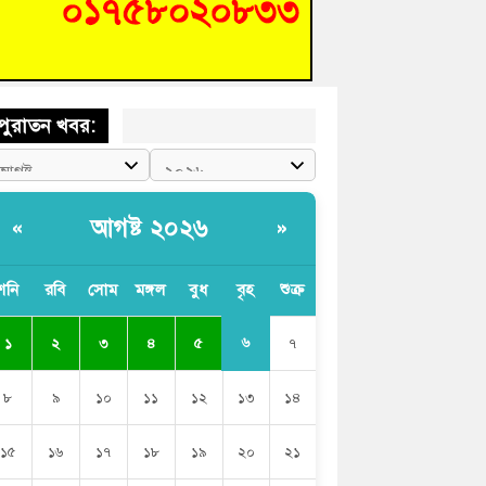
চংয়ে জুলাই গণঅভ্যুত্থান দিবস উদযাপন উপলক্ষে
তুতিমূলক সভা অনুষ্ঠিত
পুরাতন খবর:
আগষ্ট ২০২৬
«
»
শনি
রবি
সোম
মঙ্গল
বুধ
বৃহ
শুক্র
৬
১
২
৩
৪
৫
৭
৮
৯
১০
১১
১২
১৩
১৪
১৫
১৬
১৭
১৮
১৯
২০
২১