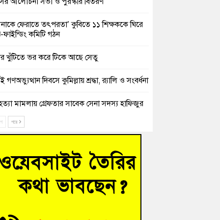
সের আলোচনা সভা ও পুরস্কার বিতরণ
িনাকে ফেরাতে তৎপরতা’ কুবিতে ১১ শিক্ষককে ঘিরে
ক্ট-ফাইন্ডিং কমিটি গঠন
ের খুঁটিতে ভর করে টিকে আছে সেতু
 গণঅভ্যুত্থান দিবসে কুমিল্লায় শ্রদ্ধা, র‍্যালি ও সংবর্ধনা
হত্যা মামলায় গ্রেফতার সাবেক সেনা সদস্য হাফিজুর
ন হাইকোর্টের জামিনে মুক্ত
ে
পরে
শিক্ষার্থীদের দেখতে গিয়ে মেডিকেলের ক্যান্টিনে
দ্ধ জবি শিক্ষক
নায় বিধবা নারীর জমি দখল ও জীবননাশের হুমকির
যোগ
চংয়ে অতিথি পাখির আবাসস্থল সংরক্ষণে প্রশাসনের
োগ; ৯ সদস্যের কমিটি গঠন