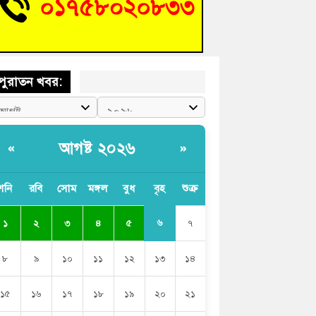
চংয়ে জুলাই গণঅভ্যুত্থান দিবস উদযাপন উপলক্ষে
তুতিমূলক সভা অনুষ্ঠিত
পুরাতন খবর:
আগষ্ট ২০২৬
«
»
শনি
রবি
সোম
মঙ্গল
বুধ
বৃহ
শুক্র
৬
১
২
৩
৪
৫
৭
৮
৯
১০
১১
১২
১৩
১৪
১৫
১৬
১৭
১৮
১৯
২০
২১