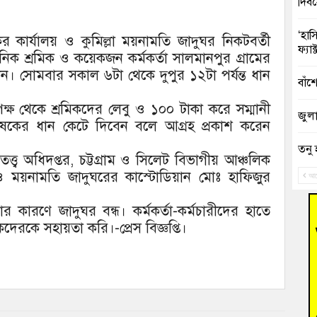
দিব
‘হাস
লকের কার্যালয় ও কুমিল্লা ময়নামতি জাদুঘর নিকটবর্তী
ফ্যা
ক শ্রমিক ও কয়েকজন কর্মকর্তা সালমানপুর গ্রামের
। সোমবার সকাল ৬টা থেকে দুপুর ১২টা পর্যন্ত ধান
বাঁশ
্ষ থেকে শ্রমিকদের লেবু ও ১০০ টাকা করে সম্মানী
জুলাই
কের ধান কেটে দিবেন বলে আগ্রহ প্রকাশ করেন
তনু 
নতত্ত্ব অধিদপ্তর, চট্টগ্রাম ও সিলেট বিভাগীয় আঞ্চলিক
রহমা
ময়নামতি জাদুঘরের কাস্টোডিয়ান মোঃ হাফিজুর
আগ
আহত 
ারণে জাদুঘর বন্ধ। কর্মকর্তা-কর্মচারীদের হাতে
অবরু
রকে সহায়তা করি।-প্রেস বিজ্ঞপ্তি।
হোম
অভি
বুড়ি
উদ্য