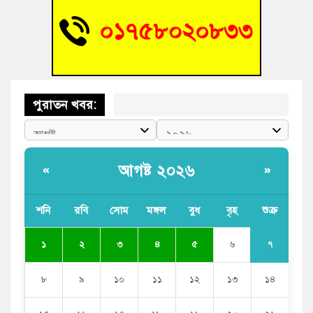
বুড়িচংয়ে জুলাই গণঅভ্যুত্থান দিবস উদযাপন উপলক্ষে প্রস্তুতিমূলক
সভা অনুষ্ঠিত
পুরাতন খবর:
আগষ্ট ২০২৬
«
»
শনি
রবি
সোম
মঙ্গল
বুধ
বৃহ
শুক্র
৭
১
২
৩
৪
৫
৬
৮
৯
১০
১১
১২
১৩
১৪