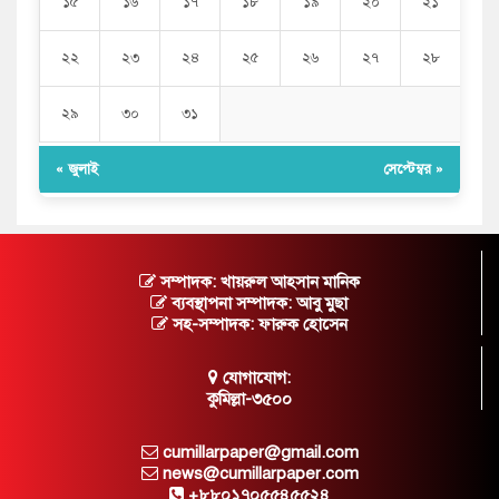
১৫
১৬
১৭
১৮
১৯
২০
২১
২২
২৩
২৪
২৫
২৬
২৭
২৮
২৯
৩০
৩১
« জুলাই
সেপ্টেম্বর »
সম্পাদক: খায়রুল আহসান মানিক
ব্যবস্থাপনা সম্পাদক: আবু মুছা
সহ-সম্পাদক: ফারুক হোসেন
যোগাযোগ:
কুমিল্লা-৩৫০০
cumillarpaper@gmail.com
news@cumillarpaper.com
+৮৮০১৭০৫৫৪৫৫২৪