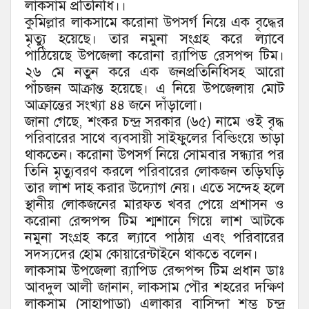
লাকসাম প্রতিনিধি।।
কুমিল্লার লাকসামে করোনা উপসর্গ নিয়ে এক বৃদ্ধের
মৃত্যু হয়েছে। তার নমুনা সংগ্রহ করে ল্যাবে
পাঠিয়েছে উপজেলা করোনা র‌্যাপিড রেসপন্স টিম।
২৬ মে নতুন করে এক জনপ্রতিনিধিসহ আরো
পাঁচজন আক্রান্ত হয়েছে। এ নিয়ে উপজেলায় মোট
আক্রান্তের সংখ্যা ৪৪ জনে দাঁড়ালো।
জানা গেছে, শংকর চন্দ্র সরকার (৬৫) নামে ওই বৃদ্ধ
পরিবারের সাথে ব্যবসায়ী সাইফুলের বিল্ডিংয়ে ভাড়া
থাকতেন। করোনা উপসর্গ নিয়ে সোমবার সন্ধ্যার পর
তিনি মৃত্যুবরণ করলে পরিবারের লোকজন তড়িঘড়ি
তার লাশ দাহ করার উদ্যোগ নেয়। এতে সন্দেহ হলে
স্থানীয় লোকজনের মারফত খবর পেয়ে প্রশাসন ও
করোনা রেন্সপন্স টিম শ্মশানে গিয়ে লাশ আটকে
নমুনা সংগ্রহ করে ল্যাবে পাঠায় এবং পরিবারের
সদস্যদের হোম কোয়ারেন্টাইনে থাকতে বলেন।
লাকসাম উপজেলা র‌্যাপিড রেন্সপন্স টিম প্রধান ডাঃ
আবদুল আলী জানান, লাকসাম পৌর শহরের দক্ষিণ
লাকসাম (সাহাপাড়া) এলাকার বাসিন্দা শম্ভু চন্দ্র