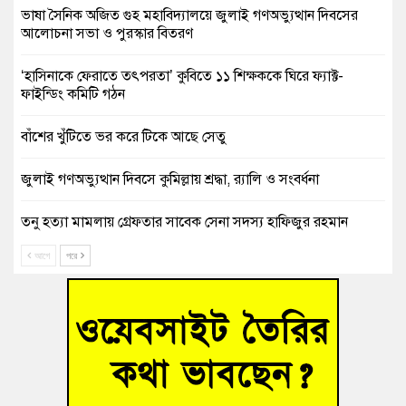
ভাষা সৈনিক অজিত গুহ মহাবিদ্যালয়ে জুলাই গণঅভ্যুত্থান দিবসের
আলোচনা সভা ও পুরস্কার বিতরণ
‘হাসিনাকে ফেরাতে তৎপরতা’ কুবিতে ১১ শিক্ষককে ঘিরে ফ্যাক্ট-
ফাইন্ডিং কমিটি গঠন
বাঁশের খুঁটিতে ভর করে টিকে আছে সেতু
জুলাই গণঅভ্যুত্থান দিবসে কুমিল্লায় শ্রদ্ধা, র‍্যালি ও সংবর্ধনা
তনু হত্যা মামলায় গ্রেফতার সাবেক সেনা সদস্য হাফিজুর রহমান
হাইকোর্টের জামিনে মুক্ত
আগে
পরে
আহত শিক্ষার্থীদের দেখতে গিয়ে মেডিকেলের ক্যান্টিনে অবরুদ্ধ জবি
শিক্ষক
হোমনায় বিধবা নারীর জমি দখল ও জীবননাশের হুমকির অভিযোগ
বুড়িচংয়ে অতিথি পাখির আবাসস্থল সংরক্ষণে প্রশাসনের উদ্যোগ; ৯
সদস্যের কমিটি গঠন