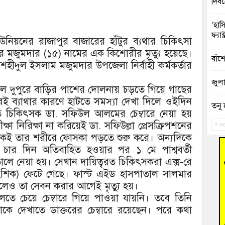
দিব
‘হাস
ফ্যা
র ইউনিয়নের রাজাপুর বাজারের হাঁটুর ব্যথার চিকিৎসা
র মজুমদার (১৫) নামের এক কিশোরীর মৃত্যু হয়েছে।
বাঁশ
ীদুল ইসলাম মজুমদার উপজেলা নির্বাহী কর্মকর্তার
জুলাই
িল দুপুরে বাড়ির পাশের দোলনায় চড়তে গিয়ে গাছের
পরই ব্যাথার কারণে হাটতে সমস্যা দেখা দিলে ওইদিন
তনু 
কথিত চিকিৎসক ডা. সফিউল আলমের চেম্বারে নেয়া হয়
রহমা
্ষা নিরিক্ষা না করিয়েই ডা. সফিউল্লা প্রেসক্রিপশনের
আগ
েকেই তার শরীরে ফোসকা পড়তে শুরু করে। অন্যদিকে
আহত 
চার দিন অতিবাহিত হওয়ার পর ১ মে পাশ্ববর্তী
অবরু
লে নেয়া হয়। সেখান দায়িত্বরত চিকিৎসকরা এক্স-রে
আংশিক) ফেটে গেছে। ফাস্ট এইড হাসপাতাল সালমার
হোম
অভি
 দিলেও তা সেবন করার আগেই মৃত্যু হয়।
লতে চেয়ে চেম্বারে গিয়ে পাওয়া যায়নি। তবে তিনি
বুড়ি
াকে দেখাতে ডাক্তরের চেম্বারে রয়েছেন। পরে কথা
উদ্য