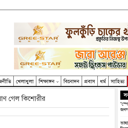
জনীতি
খেলাধুলা
শিক্ষাঙ্গন
বিনোদন
প্রবাস
ধর্ম
সাহিত‌্য
সর
প্রাণ গেল কিশোরীর
“স্প
জনগ
ভাষা