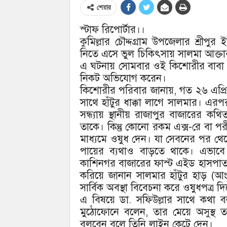
শেয়ার
স্টাফ রিপোর্টার।।
কুমিল্লার চৌদ্দগ্রাম উপজেলার শ্রীপু
নিতে এসে ভুল চিকিৎসায় সালমা আক্তা
এ ঘটনায় সোমবার ওই কিশোরীর বাবা শহ
নিকট অভিযোগ করেন।
কিশোরীর পরিবার জানায়, গত ২৬ এপ্র
সাথে হাঁটুর ধাক্কা লাগে সালমার। এর
সন্ধ্যায় স্থানীয় রাজাপুর বাজারের 
তাকে। কিন্তু কোনো রকম এক্স-রে বা পরীক
মাধ্যমে ওষুধ দেন। যা সেবনের পর থ
পায়ের ব্যথাও বাড়তে থাকে। এভাবে 
কাশিনগর বাজারের ফাস্ট এইড হাসপাতা
করিয়ে জানান সালমার হাঁটুর হাড় (
সার্বিক অবস্থা বিবেচনা করে ওষুধপত্র
এ বিষয়ে ডা. সফিউল্লার সাথে কথা ব
মুঠোফোনে বলেন, তার মেয়ে অসুস্থ ত
বলবেন বলে তিনি লাইন কেটে দেন।