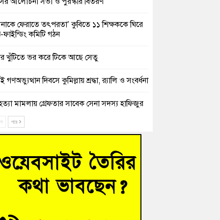
সের আলোচনা সভা ও পুরস্কার বিতরণ
িনাকে ফেরাতে তৎপরতা’ কুবিতে ১১ শিক্ষককে ঘিরে
ক্ট-ফাইন্ডিং কমিটি গঠন
ের খুঁটিতে ভর করে টিকে আছে সেতু
 গণঅভ্যুত্থান দিবসে কুমিল্লায় শ্রদ্ধা, র‍্যালি ও সংবর্ধনা
হত্যা মামলায় গ্রেফতার সাবেক সেনা সদস্য হাফিজুর
ন হাইকোর্টের জামিনে মুক্ত
ে
পরে
শিক্ষার্থীদের দেখতে গিয়ে মেডিকেলের ক্যান্টিনে
দ্ধ জবি শিক্ষক
নায় বিধবা নারীর জমি দখল ও জীবননাশের হুমকির
যোগ
চংয়ে অতিথি পাখির আবাসস্থল সংরক্ষণে প্রশাসনের
োগ; ৯ সদস্যের কমিটি গঠন