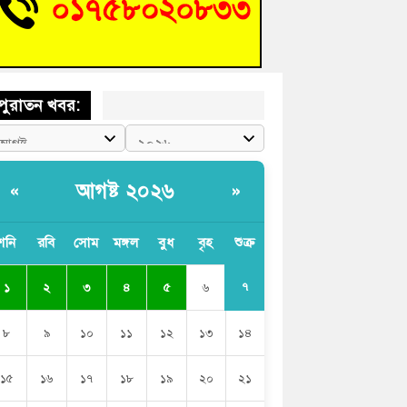
চংয়ে জুলাই গণঅভ্যুত্থান দিবস উদযাপন উপলক্ষে
তুতিমূলক সভা অনুষ্ঠিত
পুরাতন খবর:
আগষ্ট ২০২৬
«
»
শনি
রবি
সোম
মঙ্গল
বুধ
বৃহ
শুক্র
৭
১
২
৩
৪
৫
৬
৮
৯
১০
১১
১২
১৩
১৪
১৫
১৬
১৭
১৮
১৯
২০
২১