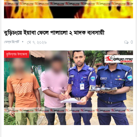
বুড়িচংয়ে ইয়াবা ফেলে পালালো ২ মাদক ব্যবসায়ী
ডেস্ক রিপোর্ট
মে ৭, ২০২৬
0
কুমিল্লার উপজেলা