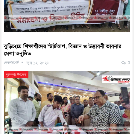
বুড়িচংয়ে শিক্ষার্থীদের স্টার্টআপ, বিজ্ঞান ও উদ্ভাবনী ভাবনার
মেলা অনুষ্ঠিত
ডেস্ক রিপোর্ট
জুন ১২, ২০২৬
0
কুমিল্লার উপজেলা