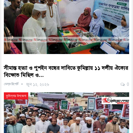
‎সীমান্ত হত্যা ও পুশইন বন্ধের দাবিতে কুমিল্লায় ১১ দলীয় ঐক্যের
বিক্ষোভ মিছিল ও…
ডেস্ক রিপোর্ট
জুন ১২, ২০২৬
0
কুমিল্লার উপজেলা