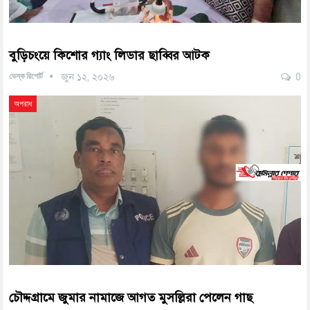
বুড়িচংয়ে কিশোর গ্যাং লিডার ছাব্বির আটক
ডেস্ক রিপোর্ট
জুন ১২, ২০২৬
0
অপরাধ
চৌদ্দগ্রামে জুমার নামাজে আগত মুসল্লিরা পেলেন গাছ