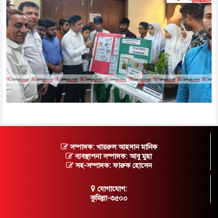
সম্পাদক: খায়রুল আহসান মানিক
ব্যবস্থাপনা সম্পাদক: আবু মুছা
সহ-সম্পাদক: ফারুক হোসেন
যোগাযোগ:
কুমিল্লা-৩৫০০