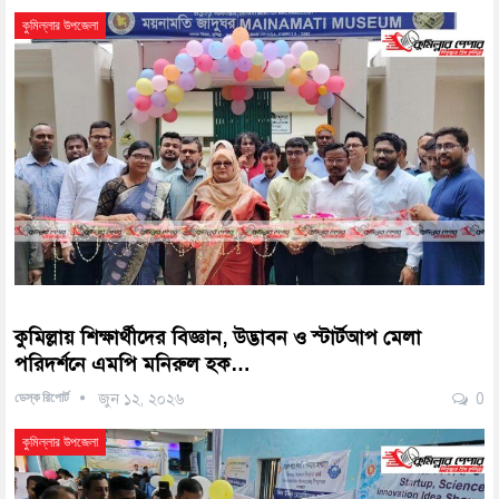
কুমিল্লার উপজেলা
কুমিল্লায় শিক্ষার্থীদের বিজ্ঞান, উদ্ভাবন ও স্টার্টআপ মেলা
পরিদর্শনে এমপি মনিরুল হক…
ডেস্ক রিপোর্ট
জুন ১২, ২০২৬
0
কুমিল্লার উপজেলা