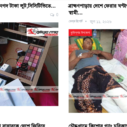
স্বর্ণ-নগদ টাকা লুট,সিসিটিভিতে…
ব্রাহ্মণপাড়ায় দেশে ফেরার ঘণ্টা
স্বামী…
0
ডেস্ক রিপোর্ট
জুন ১১, ২০২৬
কুমিল্লার উপজেলা
ি বাহারকে দেশে ফিরিয়ে
চৌদ্দগ্রামে কিশোর গ্যাং চুর