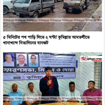
৫ মিনিটের পথ পাড়ি দিতে ২ ঘণ্টা! কুমিল্লার আমতলীতে
খানাখন্দে নিত্যদিনের যানজট