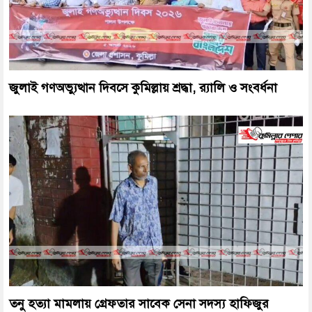
জুলাই গণঅভ্যুত্থান দিবসে কুমিল্লায় শ্রদ্ধা, র‍্যালি ও সংবর্ধনা
তনু হত্যা মামলায় গ্রেফতার সাবেক সেনা সদস্য হাফিজুর