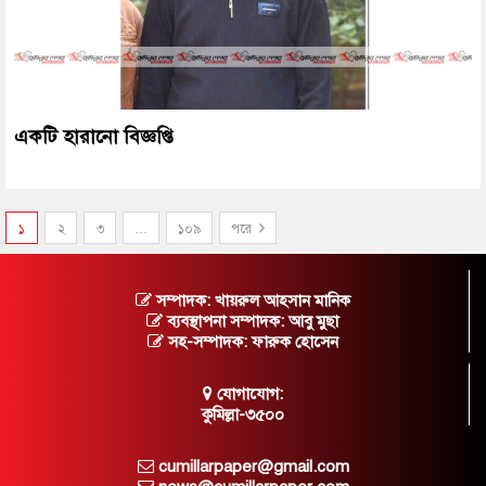
একটি হারানো বিজ্ঞপ্তি
১
২
৩
…
১০৯
পরে
সম্পাদক: খায়রুল আহসান মানিক
ব্যবস্থাপনা সম্পাদক: আবু মুছা
সহ-সম্পাদক: ফারুক হোসেন
যোগাযোগ:
কুমিল্লা-৩৫০০
cumillarpaper@gmail.com