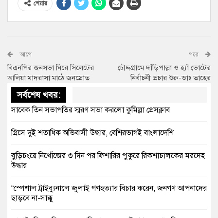
শেয়ার
আগে
পরে
বিএনপির জনসভা ঘিরে সিলেটের
চৌদ্দগ্রামে দাঁড়িপাল্লা ও হ্যাঁ ভোটের
আলিয়া মাদরাসা মাঠে জনস্রোত
নির্বাচনী প্রচার শুরু-ডাঃ তাহের
সর্বশেষ খবর:
সাবেক তিন সভাপতির স্মরণ সভা করলো কুমিল্লা প্রেসক্লাব
গ্রিসে দুই শতাধিক অভিবাসী উদ্ধার, বেশিরভাগই বাংলাদেশি
বুড়িচংয়ে নিখোঁজের ৩ দিন পর ফিশারির পুকুরে রিকশাচালকের মরদেহ
উদ্ধার
“স্পেশাল ট্রাইব্যুনালে জুলাই গণহত্যার বিচার করেন, জনগণ আপনাদের
ছাড়বে না-সাক্কু