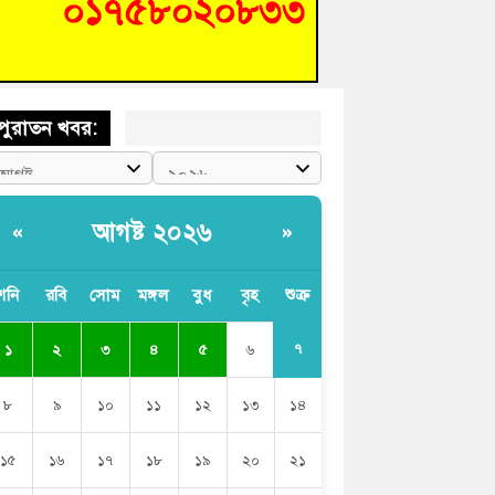
চংয়ে জুলাই গণঅভ্যুত্থান দিবস উদযাপন উপলক্ষে
তুতিমূলক সভা অনুষ্ঠিত
পুরাতন খবর:
আগষ্ট ২০২৬
«
»
শনি
রবি
সোম
মঙ্গল
বুধ
বৃহ
শুক্র
৭
১
২
৩
৪
৫
৬
৮
৯
১০
১১
১২
১৩
১৪
১৫
১৬
১৭
১৮
১৯
২০
২১