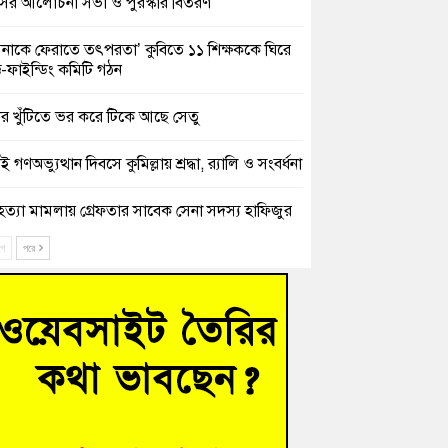
সের আলোচনা সভা ও পুরস্কার বিতরণ
িনাকে ফেরাতে তৎপরতা’ কুবিতে ১১ শিক্ষককে ঘিরে
ক্ট-ফাইন্ডিং কমিটি গঠন
ের খুঁটিতে ভর করে টিকে আছে সেতু
 গণঅভ্যুত্থান দিবসে কুমিল্লায় শ্রদ্ধা, র‍্যালি ও সংবর্ধনা
হত্যা মামলায় গ্রেফতার সাবেক সেনা সদস্য হাফিজুর
ন হাইকোর্টের জামিনে মুক্ত
ে
পরে
শিক্ষার্থীদের দেখতে গিয়ে মেডিকেলের ক্যান্টিনে
দ্ধ জবি শিক্ষক
নায় বিধবা নারীর জমি দখল ও জীবননাশের হুমকির
যোগ
চংয়ে অতিথি পাখির আবাসস্থল সংরক্ষণে প্রশাসনের
োগ; ৯ সদস্যের কমিটি গঠন