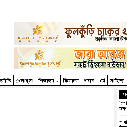
জনীতি
খেলাধুলা
শিক্ষাঙ্গন
বিনোদন
প্রবাস
ধর্ম
সাহিত‌্য
সর
“স্প
জনগ
ভাষা