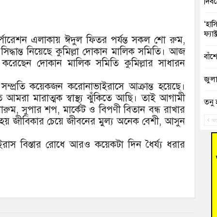
দিব
‘হাস
ফ্যা
ি কর্পোরেশন এলাকায় ঈদুল ফিতর পর্যন্ত সকল শো রুম,
ার সিদ্ধান্ত নিয়েছে কুমিল্লা দোকান মালিক সমিতি। আজ
বাঁশ
চিত করেছেন দোকান মালিক সমিতি কুমিল্লার সাধারন
জুলাই
তে সম্প্রতি কয়েকজন করোনাভাইরাসে আক্রান্ত হয়েছে।
 আমরা মারাত্মক স্বাস্থ্য ঝুঁকিতে আছি। তাই আগামী
তনু 
ুম, সুপার শপ, মার্কেট ও বিপণী বিতান বন্ধ রাখার
রহমা
রা হয় জীবিকার চেয়ে জীবনের মুল্য অনেক বেশী, আসুন
আগ
আহত 
ইরাস বিস্তার রোধে আরও কয়েকটা দিন ধৈর্য্য ধরার
অবরু
হোম
অভি
বুড়ি
উদ্য