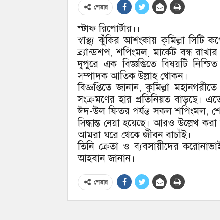
শেয়ার
স্টাফ রিপোর্টার।।
স্বাস্থ্য ঝুঁকির আশংকায় কুমিল্লা সিট
ব্র্যান্ডশপ, শপিংমল, মার্কেট বন্ধ রাখ
দুপুরে এক বিজ্ঞপ্তিতে বিষয়টি নিশ্
সম্পাদক আতিক উল্লাহ খোকন।
বিজ্ঞপ্তিতে জানান, কুমিল্লা মহানগরী
সংক্রমণের হার প্রতিনিয়ত বাড়ছে। এতে
ঈদ-উল ফিতর পর্যন্ত সকল শপিংমল, শোর
সিদ্ধান্ত নেয়া হয়েছে। আরও উল্লেখ ক
আমরা ঘরে থেকে জীবন বাচাঁই।
তিনি ক্রেতা ও ব্যবসায়ীদের করোনাভা
আহবান জানান।
শেয়ার