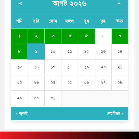
আগষ্ট ২০২৬
«
»
শনি
রবি
সোম
মঙ্গল
বুধ
বৃহ
শুক্র
২
১
৩
৪
৫
৬
৭
৯
৮
১০
১১
১২
১৩
১৪
১৫
১৬
১৭
১৮
১৯
২০
২১
২২
২৩
২৪
২৫
২৬
২৭
২৮
২৯
৩০
৩১
« জুলাই
সেপ্টেম্বর »