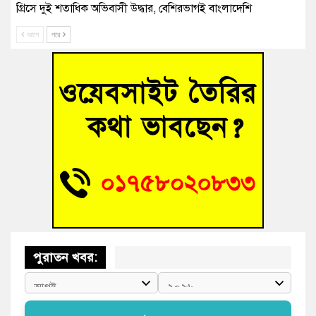
গ্রিসে দুই শতাধিক অভিবাসী উদ্ধার, বেশিরভাগই বাংলাদেশি
আগে
পরে
বুড়িচংয়ে নিখোঁজের ৩ দিন পর ফিশারির পুকুরে রিকশাচালকের মরদেহ
উদ্ধার
“স্পেশাল ট্রাইব্যুনালে জুলাই গণহত্যার বিচার করেন, জনগণ আপনাদের
ছাড়বে না-সাক্কু
ভাষা সৈনিক অজিত গুহ মহাবিদ্যালয়ে জুলাই গণঅভ্যুত্থান দিবসের
আলোচনা সভা ও পুরস্কার বিতরণ
‘হাসিনাকে ফেরাতে তৎপরতা’ কুবিতে ১১ শিক্ষককে ঘিরে ফ্যাক্ট-
ফাইন্ডিং কমিটি গঠন
পুরাতন খবর: