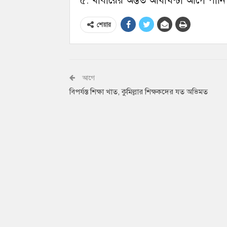
৫. খাবারের অন্তত আধাঘণ্টা আগে পা
শেয়ার
আগে
বিপর্যস্ত শিক্ষা খাত, কুমিল্লার শিক্ষকদের যত অভিমত