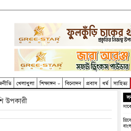
জনীতি
খেলাধুলা
শিক্ষাঙ্গন
বিনোদন
প্রবাস
ধর্ম
সাহিত‌্য
সর
শি উপকারী
সাবে
গ্রি
বাংল