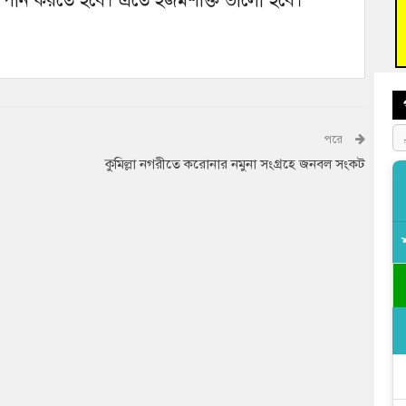
নি পান করতে হবে। এতে হজমশক্তি ভালো হবে।
আহত 
অবরু
পরে
কুমিল্লা নগরীতে করোনার নমুনা সংগ্রহে জনবল সংকট