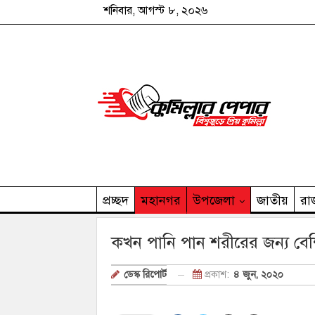
শনিবার, আগস্ট ৮, ২০২৬
প্রচ্ছদ
মহানগর
উপজেলা
জাতীয়
রা
কুমিল্লার পেপার পরিবার
কখন পানি পান শরীরের জন্য বে
প্রকাশ:
৪ জুন, ২০২০
ডেস্ক রিপোর্ট