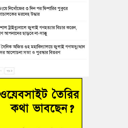
চংয়ে নিখোঁজের ৩ দিন পর ফিশারির পুকুরে
শাচালকের মরদেহ উদ্ধার
েশাল ট্রাইব্যুনালে জুলাই গণহত্যার বিচার করেন,
ণ আপনাদের ছাড়বে না-সাক্কু
 সৈনিক অজিত গুহ মহাবিদ্যালয়ে জুলাই গণঅভ্যুত্থান
সের আলোচনা সভা ও পুরস্কার বিতরণ
িনাকে ফেরাতে তৎপরতা’ কুবিতে ১১ শিক্ষককে ঘিরে
ক্ট-ফাইন্ডিং কমিটি গঠন
ে
পরে
ের খুঁটিতে ভর করে টিকে আছে সেতু
 গণঅভ্যুত্থান দিবসে কুমিল্লায় শ্রদ্ধা, র‍্যালি ও সংবর্ধনা
হত্যা মামলায় গ্রেফতার সাবেক সেনা সদস্য হাফিজুর
ন হাইকোর্টের জামিনে মুক্ত