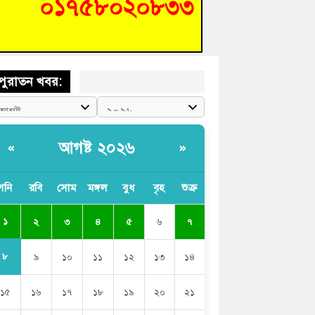
শিক্ষার্থীদের দেখতে গিয়ে মেডিকেলের ক্যান্টিনে
দ্ধ জবি শিক্ষক
পুরাতন খবর:
আগষ্ট ২০২৬
«
»
শনি
রবি
সোম
মঙ্গল
বুধ
বৃহ
শুক্র
১
২
৩
৪
৫
৬
৭
৮
৯
১০
১১
১২
১৩
১৪
১৫
১৬
১৭
১৮
১৯
২০
২১