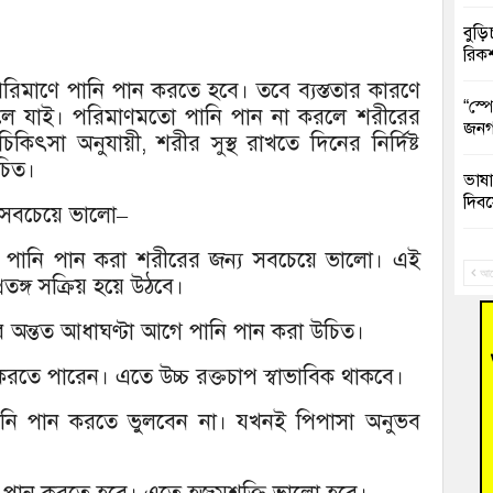
বুড়ি
রিক
ত পরিমাণে পানি পান করতে হবে। তবে ব্যস্ততার কারণে
“স্প
ে যাই। পরিমাণমতো পানি পান না করলে শরীরের
জনগ
িকিৎসা অনুযায়ী, শরীর সুস্থ রাখতে দিনের নির্দিষ্ট
চিত।
ভাষা
দিব
 সবচেয়ে ভালো–
‘হাস
লাস পানি পান করা শরীরের জন্য সবচেয়ে ভালো। এই
ফ্যা
আগ
তঙ্গ সক্রিয় হয়ে উঠবে।
বাঁশ
ের অন্তত আধাঘণ্টা আগে পানি পান করা উচিত।
রতে পারেন। এতে উচ্চ রক্তচাপ স্বাভাবিক থাকবে।
জুলাই
ানি পান করতে ভুলবেন না। যখনই পিপাসা অনুভব
তনু 
রহমা