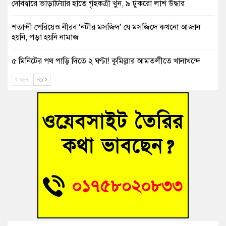
দেবিদ্বারে ভাড়াটিয়ার হাতে গৃহকত্রী খুন, ৯ টুকরো লাশ উদ্ধার
শতাব্দী পেরিয়েও নীরব ‘নটীর মসজিদ’ যে মসজিদে কখনো আজান
হয়নি, পড়া হয়নি নামাজ
৫ মিনিটের পথ পাড়ি দিতে ২ ঘণ্টা! কুমিল্লার আমতলীতে খানাখন্দে
নিত্যদিনের যানজট
আগে
পরে
সাবেক তিন সভাপতির স্মরণ সভা করলো কুমিল্লা প্রেসক্লাব
গ্রিসে দুই শতাধিক অভিবাসী উদ্ধার, বেশিরভাগই বাংলাদেশি
বুড়িচংয়ে নিখোঁজের ৩ দিন পর ফিশারির পুকুরে রিকশাচালকের মরদেহ
উদ্ধার
“স্পেশাল ট্রাইব্যুনালে জুলাই গণহত্যার বিচার করেন, জনগণ আপনাদের
ছাড়বে না-সাক্কু