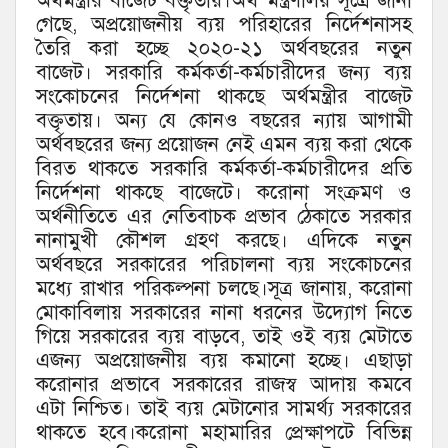
অর্থমন্ত্রীর বাজেট বক্তৃতায়।অর্থ মন্ত্রণালয় সূত্রে জানা
গেছে, অপ্রয়োজনীয় ব্যয় পরিহারের নির্দেশনাসহ
তৈরি করা হচ্ছে ২০২০-২১ অর্থবছরের নতুন
বাজেট। সরকারি কর্মকর্তা-কর্মচারীদের জন্য ব্যয়
সংকোচনের নির্দেশনা থাকছে অর্থমন্ত্রীর বাজেট
বক্তৃতায়। অন্য যে কোনও বছরের ন্যায় আগামী
অর্থবছরের জন্য প্রয়োজন নেই এমন ব্যয় করা থেকে
বিরত থাকতে সরকারি কর্মকর্তা-কর্মচারীদের প্রতি
নির্দেশনা থাকছে বাজেটে। করোনা সংক্রমণ ও
অর্থনীতিতে এর নেতিবাচক প্রভাব ঠেকাতে সরকার
নানামুখী কৌশল গ্রহণ করছে। এদিকে নতুন
অর্থবছরে সরকারের পরিচালনা ব্যয় সংকোচনের
মধ্যে রাখার পরিকল্পনা চলছে।সূত্র জানায়, করোনা
মোকাবিলায় সরকারের নানা ধরনের উদ্যোগ নিতে
গিয়ে সরকারের ব্যয় বাড়বে, তাই ওই ব্যয় মেটাতে
এজন্য অপ্রয়োজনীয় ব্যয় কমানো হচ্ছে। এছাড়া
করোনার প্রভাবে সরকারের রাজস্ব আদায় কমবে
এটা নিশ্চিত। তাই ব্যয় মেটানোর সামর্থ্য সরকারের
থাকতে হবে।করোনা মহামারির প্রেক্ষাপটে বিভিন্ন