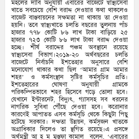
মহলের দাবি অনুযায়ী এবারের বাজেটে স্বাস্থ্যসেবা
খাতে সবচেয়ে বেশি বরাদ্দ দেওয়ার কথা থাকলেও
বাজেট বাস্তবায়নের সক্ষমতা না থাকায় তা দেওয়া
হয়নি। তবে স্বাস্থ্যখাতে চলতি বছরের তুলনায় পাঁচ
হাজার ৭৭৮ কোটি ৮৬ লাখ টাকা বাড়িয়ে ২৫
হাজার ৭২৩ কোটি ৮৬ লাখ টাকা বরাদ্দ দেওয়া
হচ্ছে। শীর্ষ বরাদ্দের পঞ্চম অবস্থানে রয়েছে
স্বাস্থ্যসেবা বিভাগ।২০১৯-২০ অর্থবছরের চলতি
বাজেটে নির্বাচনি ইশতেহার অনুসারে বেশি
মনোযোগ থাকার কথা ছিল ‘আমার গ্রাম আমার
শহর’ ও কর্মসংস্থান সৃষ্টির কর্মসূচির প্রতি।
ইশতেহারের ঘোষণা অনুযায়ী গ্রামকে
পরিকল্পিতভাবে শহর হিসেবে গড়ে তোলা হবে।
যেখানে ইন্টারনেট, বিদ্যুৎ, গ্যাসসহ সব ধরনের
নাগরিক সুবিধা পৌঁছে দেওয়া হবে। করোনার
কারণেই আপাতত এসব কর্মসূচি থেকে কিছুটা পিছু
হটেছে সরকার। দক্ষতা উন্নয়ন, কর্মসৃজন খাতকে
অগ্রাধিকার দিলেও তা স্থগিত রয়েছে।এ প্রসঙ্গে
অর্থমন্ত্রী আ হ ম মুস্তফা কামাল বলেন, ‘এবারের