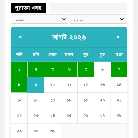
পুরাতন খবর:
আগষ্ট ২০২৬
«
»
শনি
রবি
সোম
মঙ্গল
বুধ
বৃহ
শুক্র
২
১
৩
৪
৫
৬
৭
৯
৮
১০
১১
১২
১৩
১৪
১৫
১৬
১৭
১৮
১৯
২০
২১
২২
২৩
২৪
২৫
২৬
২৭
২৮
২৯
৩০
৩১