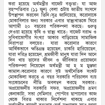
করা হয়েছে অর্থমন্ত্রীর বাজেট বক্তৃতা। যা আজ
বৃহস্পতিবার (১১ জুন) বেলা ৩টায় জাতীয় সংসদে
উপস্থাপন করবেন তিনি।সূত্র জানিয়েছে, করোনাকে
মোকাবিলার জন্য সরকার এবার স্বাস্থ্যখাতকে ঘিরে
আগামী ২০ বছরের পরিকল্পনা করছে। গুরুত্ব
দেওয়া হয়েছে কৃষি ও স্বাস্থ্য খাতে। বাজেট বরাদ্দ ও
সুবিধাভোগীর সংখ্যা আকার বাড়িয়েছে সামাজিক
নিরাপত্তা বলয়ের। যারা করোনার কারণে
আর্থিকভাবে ক্ষতিগ্রস্ত হয়েছেন, চাকরি হারিয়েছেন,
যারা দরিদ্র হয়েছেন, শ্রমজীবী মানুষ যারা দিন আনে
দিন খায় তাদের জীবন ও জীবিকার প্রয়োজনে
পরিকল্পনা নিয়েছেন অর্থমন্ত্রী আ হ ম মুস্তফা
কামাল।করোনার কারণে সৃষ্ট অর্থনৈতিক সংকট
মোকাকিলা করতে এ বছর সরকারি পরিচালন ব্যয়
সংকোচনের নীতি অবলম্বন করছে সরকার।
অপ্রয়োজনীয় সরকারি সফর, অপ্রয়োজনীয় ভ্রমণ
কেনাকাটা, সভা সেমিনার, পোস্টার ছাপানোর কাজ
থেকে বিরত থাকার নির্দেশনা থাকছে এবার