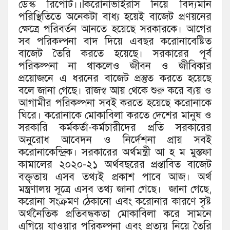
ডেস্ক রিপোর্ট।।lকরোনাভাইরাস নিয়ে বিদ্যমান
পরিস্থিতিতে অনেকটা বাধ্য হয়েই বাজেট প্রণয়নের
ক্ষেত্রে পরিবর্তন আনতে হয়েছে সরকারকে। আগের
সব পরিকল্পনা বাদ দিয়ে এবছর করোনাবেষ্টিত
বাজেট তৈরি করতে হয়েছে। সরকারের পূর্ব
পরিকল্পনা না থাকলেও জীবন ও জীবিকার
প্রয়োজনে এ ধরনের বাজেট প্রস্তুত করতে হয়েছে
বলে জানা গেছে। রাজস্ব আয় থেকে শুরু করে ব্যয় ও
আগামীর পরিকল্পনা সবই করতে হয়েছে করোনাকে
ঘিরে। করোনাকে মোকাবিলা করতে দেশের মানুষ ও
সরকারি কর্মকর্তা-কর্মচারীদের প্রতি সরকারের
অনুরোধ আবেদন ও নির্দেশনা প্রায় সবই
করোনাকেন্দ্রিক। সরকারের অর্থমন্ত্রী আ হ ম মুস্তফা
কামালের ২০২০-২১ অর্থবছরের প্রস্তাবিত বাজেট
বক্তৃতায় এসব তথ্যই প্রকাশ পাবে আজ। অর্থ
মন্ত্রণালয় সূত্রে এসব তথ্য জানা গেছে। জানা গেছে,
করোনা সংক্রমণ ঠেকানো এবং করোনার কারণে সৃষ্ট
অর্থনৈতিক প্রতিবন্ধকতা মোকাবিলা করে সামনে
এগিয়ে যাওয়ার পরিকল্পনা এবং প্রত্যয় নিয়ে তৈরি