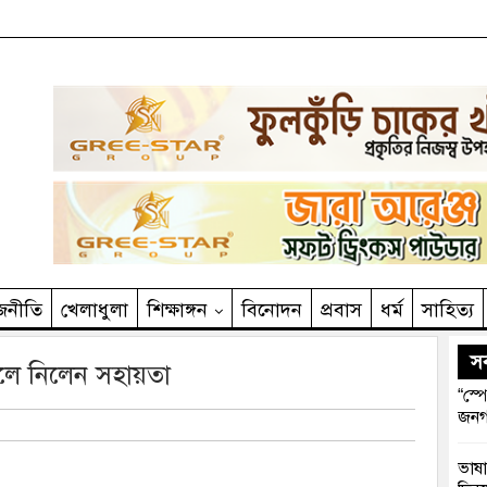
জনীতি
খেলাধুলা
শিক্ষাঙ্গন
বিনোদন
প্রবাস
ধর্ম
সাহিত‌্য
সর
ুলে নিলেন সহায়তা
“স্প
জনগ
ভাষা