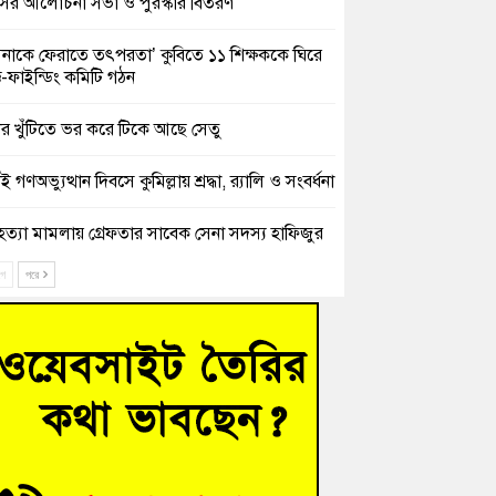
সের আলোচনা সভা ও পুরস্কার বিতরণ
িনাকে ফেরাতে তৎপরতা’ কুবিতে ১১ শিক্ষককে ঘিরে
ক্ট-ফাইন্ডিং কমিটি গঠন
ের খুঁটিতে ভর করে টিকে আছে সেতু
 গণঅভ্যুত্থান দিবসে কুমিল্লায় শ্রদ্ধা, র‍্যালি ও সংবর্ধনা
হত্যা মামলায় গ্রেফতার সাবেক সেনা সদস্য হাফিজুর
ন হাইকোর্টের জামিনে মুক্ত
ে
পরে
শিক্ষার্থীদের দেখতে গিয়ে মেডিকেলের ক্যান্টিনে
দ্ধ জবি শিক্ষক
নায় বিধবা নারীর জমি দখল ও জীবননাশের হুমকির
যোগ
চংয়ে অতিথি পাখির আবাসস্থল সংরক্ষণে প্রশাসনের
োগ; ৯ সদস্যের কমিটি গঠন