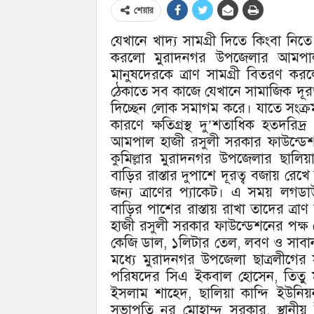
শেয়ার
যেখানে খাদ্য সামগ্রী দিতে কিংবা নিতে
করলো মুরাদনগর উপজেলার আমপাল 
মানুষদেরকে ত্রাণ সামগ্রী বিতরণ কর
ঠেকাতে সব কাজে যেখানে সামাজিক দূরত
দিচ্ছেন লোক সমাগম করে। যাতে সংক্র
কারণে ক্ষতিগ্রস্থ দু’শতাধিক হতদরিদ
আমপাল হাজী রসুলী সরকার ফাউন্ডেশ
কুমিল্লার মুরাদনগর উপজেলার ছালি
বাড়ির রাস্তার দুপাশে দূরত্ব বজায় রে
জন্য ত্রাণের প্যাকেট। এ সময় লগডা
বাড়ির পাশের রাস্তায় রাখা তাদের ত্রা
হাজী রসুলী সরকার ফাউন্ডেশনের পক্ষ 
কেজি ডাল, ১লিটার তেল, লবণ ও সাব
মধ্যে মুরাদনগর উপজেলা ছাত্রলীগে
পরিষদের সিএ ইকবাল হোসেন, তিতু ম
ইসলাম শাহেদ, ছালিয়া কান্দি ইউনিয়
সভাপতি নুর মোহাম্দ সরকার, স্থান