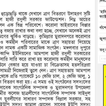
দিব
‘হাস
 হুড়োহুড়ি থাকে সেখানে ত্রাণ বিতরণে উদাহরণ সৃষ্টি
ফ্যা
হাজী রসুলী সরকার ফাউন্ডেশন। নিম্ন আয়ের
লেন এক ভিন্ন পরিবেশে। করোনা ভাইরাসের বিস্তার
বাঁশ
্ব বজায় রাখার কথা বলা হচ্ছে, সেখানে অনেকই ত্রাণ
মণের ঝুকিঁও বাড়ছে। কুমিল্লার মুরাদনগরে করোনার
জুলাই
্র ও কর্মহীন পরিবারের মাঝে ত্রাণ সহায়তা দিয়েছে
ন নামক একটি সামাজিক সংগঠন। মঙ্গলবার দুপুরে
তনু 
য়াকান্দি ইউনিয়নের আমপাল হাজী রসুলী সরকারের
রহমা
খে সারি সারি করে রাখা হয় করোনায় কর্মহীন মানুষদের
আগ
উনে বেকার হয়ে যাওয়া চা বিক্রেতাসহ হতদরিদ্ররা
আহত 
ণ সামগ্রী নিজেরাই তুলে নেন। ত্রাণ সহায়তায় আমপাল
অবরু
থেকে প্রতি প্যাকেটে ১০ কেজি চাল, ২ কেজি আলু, ১
ান বিতরণ করা হয়। এ সময় ওই সংগঠনের সদস্যদের
হোম
অভি
র সাবেক সাংগঠনিক সম্পাদক ও মুরাদনগর উপজেলা
ীর কলেজ ছাত্রলীগের সাংগঠনিক সম্পাদক সাইদুল
বুড়ি
ন যুবলীগের সাধারণ সম্পাদক বিল্লাল সরকার, সহ
উদ্য
ীয় ইউপি সদস্য কামাল হোসেন, সাবেক ইউপি সদস্য