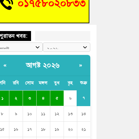
চংয়ে জুলাই গণঅভ্যুত্থান দিবস উদযাপন উপলক্ষে
তুতিমূলক সভা অনুষ্ঠিত
পুরাতন খবর:
আগষ্ট ২০২৬
«
»
শনি
রবি
সোম
মঙ্গল
বুধ
বৃহ
শুক্র
৭
১
২
৩
৪
৫
৬
৮
৯
১০
১১
১২
১৩
১৪
১৫
১৬
১৭
১৮
১৯
২০
২১