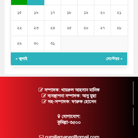
১৫
১৬
১৭
১৮
১৯
২০
২১
২২
২৩
২৪
২৫
২৬
২৭
২৮
২৯
৩০
৩১
« জুলাই
সেপ্টেম্বর »
সম্পাদক: খায়রুল আহসান মানিক
ব্যবস্থাপনা সম্পাদক: আবু মুছা
সহ-সম্পাদক: ফারুক হোসেন
যোগাযোগ:
কুমিল্লা-৩৫০০
cumillarpaper@gmail.com