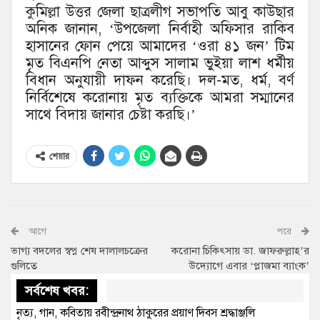
কুমিল্লা উত্তর জেলা ছাত্রলীগ সভাপতি আবু কাউছার
অনিক জানান, ‘উপজেলা নির্বাহী অফিসার রাকিব
হাসানের ফোন পেয়ে আমাদের ‘ওরা ৪১ জন’ টিম
মৃত বিএনপি নেতা আব্দুস সালাম ভুইয়া লাশ ধর্মীয়
বিধান অনুযায়ী দাফন করেছি। দল-মত, ধর্ম, বর্ণ
নির্বিশেষে করোনায় মৃত ব্যক্তিকে আমরা সম্মানের
সাথে বিদায় জানার চেষ্টা করছি।’
শেয়ার
আগে
পরে
ভাগ্য বদলের স্বপ্ন শেষ দালালচক্রের
করোনা চিকিৎসায় ডা. জাফরুল্লাহ’র
গুলিতে
উদ্যোগে এবার ‘প্লাজমা ব্যাংক’
সর্বশেষ খবর:
নৃত্য, গান, কবিতায় রবীন্দ্রনাথ ঠাকুরের প্রয়াণ দিবস শ্রদ্ধাঞ্জলি