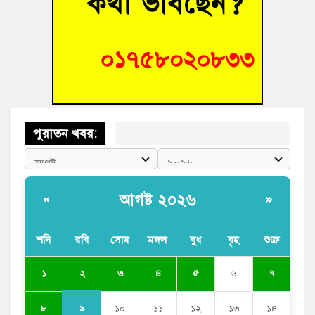
উদ্ধার
“স্পেশাল ট্রাইব্যুনালে জুলাই গণহত্যার বিচার করেন, জনগণ আপনাদের
ছাড়বে না-সাক্কু
পুরাতন খবর:
আগষ্ট ২০২৬
«
»
শনি
রবি
সোম
মঙ্গল
বুধ
বৃহ
শুক্র
২
১
৩
৪
৫
৬
৭
৯
৮
১০
১১
১২
১৩
১৪