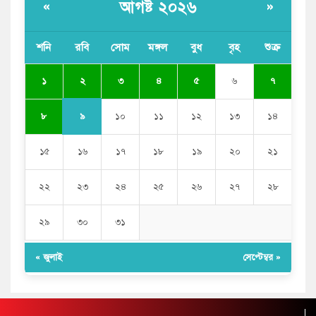
আগষ্ট ২০২৬
«
»
শনি
রবি
সোম
মঙ্গল
বুধ
বৃহ
শুক্র
২
১
৩
৪
৫
৬
৭
৯
৮
১০
১১
১২
১৩
১৪
১৫
১৬
১৭
১৮
১৯
২০
২১
২২
২৩
২৪
২৫
২৬
২৭
২৮
২৯
৩০
৩১
« জুলাই
সেপ্টেম্বর »