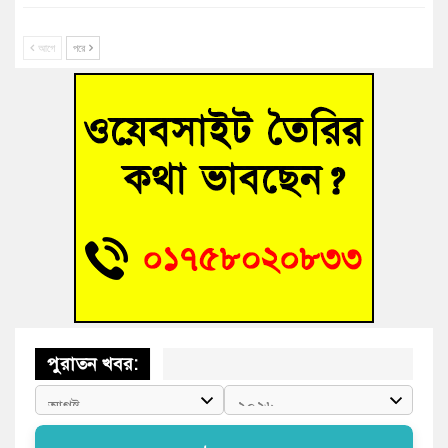
সাবেক তিন সভাপতির স্মরণ সভা করলো কুমিল্লা প্রেসক্লাব
আগে
পরে
গ্রিসে দুই শতাধিক অভিবাসী উদ্ধার, বেশিরভাগই বাংলাদেশি
বুড়িচংয়ে নিখোঁজের ৩ দিন পর ফিশারির পুকুরে রিকশাচালকের মরদেহ
উদ্ধার
“স্পেশাল ট্রাইব্যুনালে জুলাই গণহত্যার বিচার করেন, জনগণ আপনাদের
ছাড়বে না-সাক্কু
ভাষা সৈনিক অজিত গুহ মহাবিদ্যালয়ে জুলাই গণঅভ্যুত্থান দিবসের
আলোচনা সভা ও পুরস্কার বিতরণ
পুরাতন খবর: