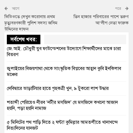
আগে
পরে
ভিডিওতে দেখুন করোনায় প্রথম
তিন হাজার পরিবারের পাশে তরুণ
মৃত্যুবরণকারী পুলিশ সদস্য জসিম
আ‘লীগ নেতা ফারুক
উদ্দিনের দাফন
সর্বশেষ খবর:
জে.আই. চৌধুরী যুব ফাউন্ডেশনের উদ্যোগে শিক্ষার্থীদের মাঝে চারা
বিতরণ
জুলাইয়ের বিজয়গাথা থেকে সাংস্কৃতিক বিপ্লবের আহ্বান কুবি ইনকিলাব
মঞ্চের
দেবিদ্বারে ভাড়াটিয়ার হাতে গৃহকত্রী খুন, ৯ টুকরো লাশ উদ্ধার
শতাব্দী পেরিয়েও নীরব ‘নটীর মসজিদ’ যে মসজিদে কখনো আজান
হয়নি, পড়া হয়নি নামাজ
৫ মিনিটের পথ পাড়ি দিতে ২ ঘণ্টা! কুমিল্লার আমতলীতে খানাখন্দে
নিত্যদিনের যানজট