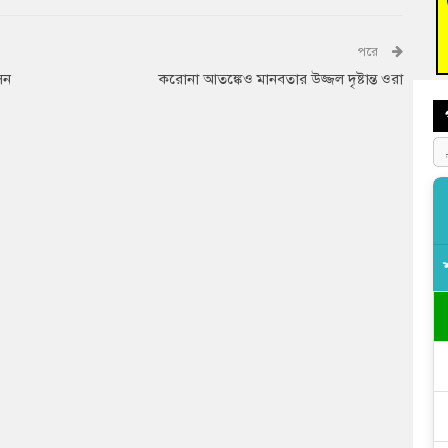
বুড়ি
প্রস্
পরে
সন
করোনা আতঙ্কেও মানবতার উজ্জল দৃষ্টান্ত ওরা