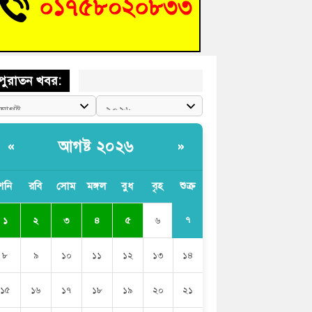
চংয়ে জুলাই গণঅভ্যুত্থান দিবস উদযাপন উপলক্ষে
তুতিমূলক সভা অনুষ্ঠিত
পুরাতন খবর:
আগষ্ট ২০২৬
«
»
শনি
রবি
সোম
মঙ্গল
বুধ
বৃহ
শুক্র
৭
১
২
৩
৪
৫
৬
৮
৯
১০
১১
১২
১৩
১৪
১৫
১৬
১৭
১৮
১৯
২০
২১