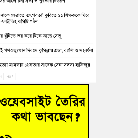
সের আলোচনা সভা ও পুরস্কার বিতরণ
িনাকে ফেরাতে তৎপরতা’ কুবিতে ১১ শিক্ষককে ঘিরে
ক্ট-ফাইন্ডিং কমিটি গঠন
ের খুঁটিতে ভর করে টিকে আছে সেতু
 গণঅভ্যুত্থান দিবসে কুমিল্লায় শ্রদ্ধা, র‍্যালি ও সংবর্ধনা
হত্যা মামলায় গ্রেফতার সাবেক সেনা সদস্য হাফিজুর
ন হাইকোর্টের জামিনে মুক্ত
ে
পরে
শিক্ষার্থীদের দেখতে গিয়ে মেডিকেলের ক্যান্টিনে
দ্ধ জবি শিক্ষক
নায় বিধবা নারীর জমি দখল ও জীবননাশের হুমকির
যোগ
চংয়ে অতিথি পাখির আবাসস্থল সংরক্ষণে প্রশাসনের
োগ; ৯ সদস্যের কমিটি গঠন