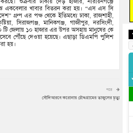
ছে। শুক্রবার ঢাকায় দেড় হাজার, নারায়নগঞ্জে
াঝে একবেলার খাবার বিতরন করা হয়। “এস এস সি
বুড়ি
” গ্রুপ এর পক্ষ থেকে ইতিমধ্যে ঢাকা, রাজশাহী,
প্রস্
্টিয়া, সিরাজগঞ্জ, মানিকগঞ্জ, গাজীপুর, নরসিংদী,
৪০ টি জেলায় ১০ হাজার এর উপর অসহায় মানুষের কে
 হিসেবে পৌঁছে দেওয়া হয়েছে। এছাড়া ডিএমপি পুলিশ
 করা হয়।
পরে
সৌদিআরবে করোনায় চৌদ্দগ্রামের তাজুলের মৃত্যু