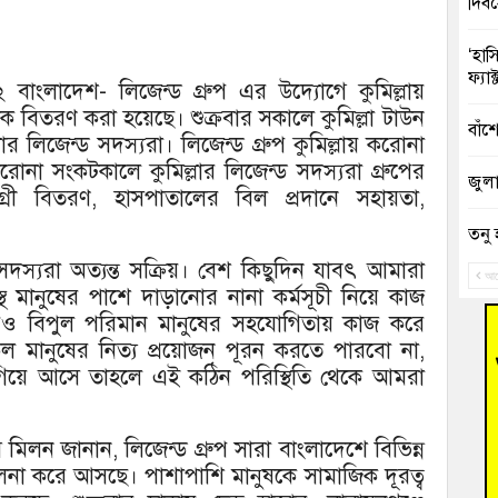
দিব
‘হাস
ফ্যা
লাদেশ- লিজেন্ড গ্রুপ এর উদ্যোগে কুমিল্লায়
ক বিতরণ করা হয়েছে। শুক্রবার সকালে কুমিল্লা টাউন
বাঁশ
ার লিজেন্ড সদস্যরা। লিজেন্ড গ্রুপ কুমিল্লায় করোনা
রোনা সংকটকালে কুমিল্লার লিজেন্ড সদস্যরা গ্রুপের
জুলাই
্রী বিতরণ, হাসপাতালের বিল প্রদানে সহায়তা,
তনু 
রহমা
দস্যরা অত্যন্ত সক্রিয়। বেশ কিছুদিন যাবৎ আমারা
আগ
স্থ মানুষের পাশে দাড়ানোর নানা কর্মসূচী নিয়ে কাজ
আহত 
 বিপুল পরিমান মানুষের সহযোগিতায় কাজ করে
অবরু
মানুষের নিত্য প্রয়োজন পূরন করতে পারবো না,
ি এগিয়ে আসে তাহলে এই কঠিন পরিস্থিতি থেকে আমরা
হোম
অভি
 মিলন জানান, লিজেন্ড গ্রুপ সারা বাংলাদেশে বিভিন্ন
বুড়ি
লনা করে আসছে। পাশাপাশি মানুষকে সামাজিক দূরত্ব
উদ্য