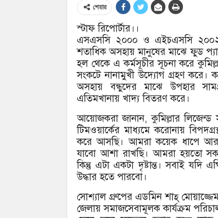
শেয়ার
স্টাফ রিপোর্টার।।
এসএসসি ২০০০ ও এইচএসসি ২০০২ বাং
শতাধিক অসহায় মানুষের মাঝে ফুড প্যা
হল থেকে এ কর্মসূচীর সূচনা করে কুমিল্ল
সংকটে নানামুখী উদ্যোগ গ্রহণ করে। ক
অসহায় বন্ধুদের মাঝে উপহার সামগ
এতিমখানায় খাদ্য বিতরণ করে।
আয়োজকরা জানান, কুমিল্লার লিজেন্ড স
টিমওয়ার্কের মাধ্যমে করোনায় বিপদগ্র
করে আসছি। আমরা কয়েক ধাপে আরও
যাবো আশা রাখছি। আমরা হয়তো সকল 
কিন্তু এটা একটা দৃষ্টান্ত। সবাই যদ
উদ্ধার হতে পারবো।
সোশ্যাল গ্রুপের এডমিন শাহ্ মোয়াজ্জেম
জেলায় সমাজসেবামূলক কার্যক্রম পরিচা