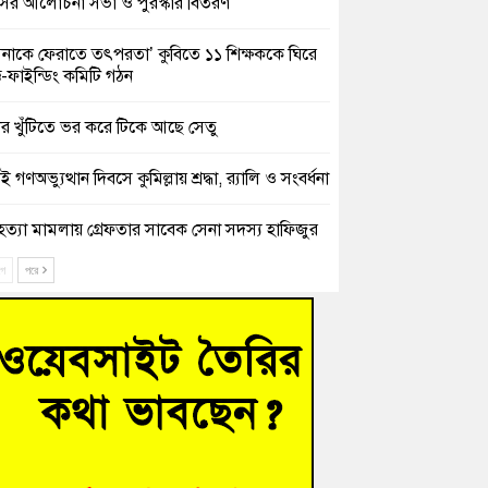
সের আলোচনা সভা ও পুরস্কার বিতরণ
িনাকে ফেরাতে তৎপরতা’ কুবিতে ১১ শিক্ষককে ঘিরে
ক্ট-ফাইন্ডিং কমিটি গঠন
ের খুঁটিতে ভর করে টিকে আছে সেতু
 গণঅভ্যুত্থান দিবসে কুমিল্লায় শ্রদ্ধা, র‍্যালি ও সংবর্ধনা
হত্যা মামলায় গ্রেফতার সাবেক সেনা সদস্য হাফিজুর
ন হাইকোর্টের জামিনে মুক্ত
ে
পরে
শিক্ষার্থীদের দেখতে গিয়ে মেডিকেলের ক্যান্টিনে
দ্ধ জবি শিক্ষক
নায় বিধবা নারীর জমি দখল ও জীবননাশের হুমকির
যোগ
চংয়ে অতিথি পাখির আবাসস্থল সংরক্ষণে প্রশাসনের
োগ; ৯ সদস্যের কমিটি গঠন