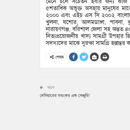
মেনে চলে সচেতন হবার জন্য কাজ কর
৫শতাধিক অভূক্ত অসহায় মানুষের ম
২০০০ এবং এইচ এস সি ২০০২ বাংলাদেশ
খুলনা, যশোর, আলমডাঙ্গা, পাবনা, কুষ
নারায়ণগঞ্জ, বরিশাল জেলা সহ অন্তত 
নিত্যপ্রয়োজনীয় খাদ্য সামগ্রী উপহার
সদস্যদের মাঝে সুরক্ষা সামগ্রি হস্তান্তর
শেয়ার
আগে
দেবিদ্বারের ভয়ংকর এক সেঞ্চুরি!