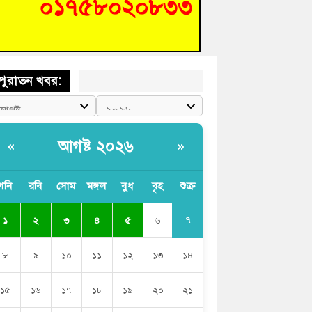
চংয়ে জুলাই গণঅভ্যুত্থান দিবস উদযাপন উপলক্ষে
তুতিমূলক সভা অনুষ্ঠিত
পুরাতন খবর:
আগষ্ট ২০২৬
«
»
শনি
রবি
সোম
মঙ্গল
বুধ
বৃহ
শুক্র
৭
১
২
৩
৪
৫
৬
৮
৯
১০
১১
১২
১৩
১৪
১৫
১৬
১৭
১৮
১৯
২০
২১