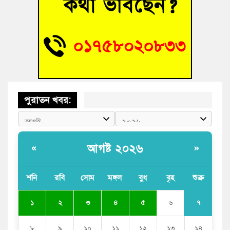
বুড়িচংয়ে অতিথি পাখির আবাসস্থল সংরক্ষণে প্রশাসনের উদ্যোগ; ৯
সদস্যের কমিটি গঠন
বুড়িচংয়ে জুলাই গণঅভ্যুত্থান দিবস উদযাপন উপলক্ষে প্রস্তুতিমূলক
সভা অনুষ্ঠিত
পুরাতন খবর:
আগষ্ট ২০২৬
«
»
শনি
রবি
সোম
মঙ্গল
বুধ
বৃহ
শুক্র
৭
১
২
৩
৪
৫
৬
৮
৯
১০
১১
১২
১৩
১৪