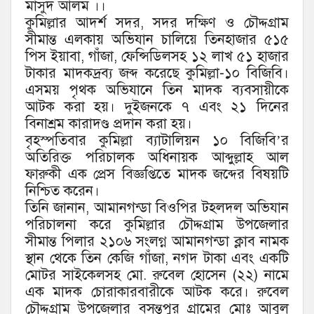
মাসুদ আলম ।।
কুমিল্লার আদর্শ সদর, সদর দক্ষিণ ও চৌদ্দগ্রাম
সীমান্ত এলকায় অভিযান চালিয়ে তিনহাজার ৫১৫
পিস ইয়াবা, গাঁজা, ফেন্সিডিলসহ ১২ লাখ ৫১ হাজার
টাকার মাদকদ্রব্য জব্দ করেছে কুমিল্লা-১০ বিজিবি।
এসময় পৃথক অভিযানে তিন মাদক ব্যবসায়ীকে
আটক করা হয়। দুইজনকে ৭ এবং ২১ দিনের
বিনাশ্রম কারাদণ্ড প্রদান করা হয়।
বৃহস্পতিবার কুমিল্লা ব্যাটালিয়ন ১০ বিজিবি’র
অতিরিক্ত পরিচালক অধিনায়ক আব্দুল্লাহ আল
ফারুকী এক প্রেস বিজ্ঞপ্তিতে মাদক জব্দের বিষয়টি
নিশ্চিত করেন।
তিনি জানান, আমানগন্ডা বিওপির টহলদল অভিযান
পরিচালনা করে কুমিল্লার চৌদ্দগ্রাম উপজেলার
সীমান্ত পিলার ২১০৬ সংলগ্ন আমানগন্ডা ক্লাব নামক
স্থান থেকে তিন কেজি গাঁজা, নগদ টাকা এবং একটি
মোটর সাইকেলসহ মো. রুবেল হোসেন (২২) নামে
এক মাদক চোরাকারবারীকে আটক করে। রুবেল
চৌদ্দগ্রাম উপজেলার বসন্তপুর গ্রামের মোঃ আবুল