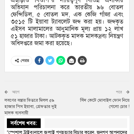
এছাড়াও বিওপি’র দায়িত্বপূর্ণ বিভিন্ন এলাকায়
অভিযান পরিচালনা করে ভারতীয় ৯৬ বোতল
ফেন্সিডিল, ৫ বোতল মদ, এক কেজি গাঁজা এবং
৩৫১৫ টি ইয়াবা ট্যাবলেট জব্দ করা হয়। জব্দকৃত
এইসব মালামালের আনুমানিক মূল্য প্রায় ১২ লাখ
৫১ হাজার টাকা। আটককৃত মাদক মাদকদ্রব্য নিয়ন্ত্রণ
অধিদপ্তরে জমা করা হয়েছে।
শেয়ার
আগে
পরে
লবণের বস্তার ভিতরে মিলল ৫৯
সিঁদ কেটে মোবাইল ফোন নিয়ে
হাজার পিস ইয়াবা, গ্রেফতার দুই
গেলো চোর !
মাদক ব্যবসায়ী
সর্বশেষ খবর:
“স্পেশাল ট্রাইব্যুনালে জুলাই গণহত্যার বিচার করেন, জনগণ আপনাদের