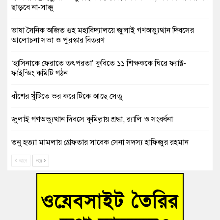
ছাড়বে না-সাক্কু
ভাষা সৈনিক অজিত গুহ মহাবিদ্যালয়ে জুলাই গণঅভ্যুত্থান দিবসের
আলোচনা সভা ও পুরস্কার বিতরণ
‘হাসিনাকে ফেরাতে তৎপরতা’ কুবিতে ১১ শিক্ষককে ঘিরে ফ্যাক্ট-
ফাইন্ডিং কমিটি গঠন
বাঁশের খুঁটিতে ভর করে টিকে আছে সেতু
জুলাই গণঅভ্যুত্থান দিবসে কুমিল্লায় শ্রদ্ধা, র‍্যালি ও সংবর্ধনা
তনু হত্যা মামলায় গ্রেফতার সাবেক সেনা সদস্য হাফিজুর রহমান
হাইকোর্টের জামিনে মুক্ত
আগে
পরে
আহত শিক্ষার্থীদের দেখতে গিয়ে মেডিকেলের ক্যান্টিনে অবরুদ্ধ জবি
শিক্ষক
হোমনায় বিধবা নারীর জমি দখল ও জীবননাশের হুমকির অভিযোগ