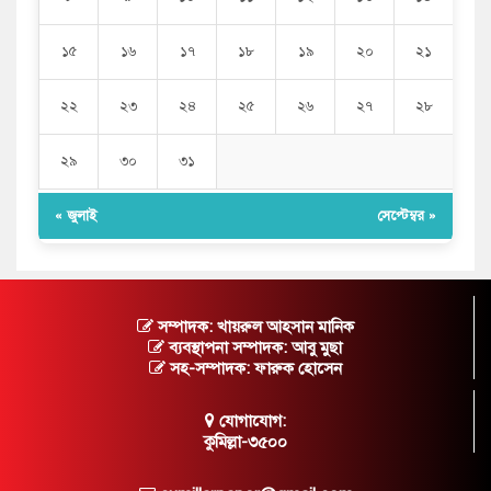
১৫
১৬
১৭
১৮
১৯
২০
২১
২২
২৩
২৪
২৫
২৬
২৭
২৮
২৯
৩০
৩১
« জুলাই
সেপ্টেম্বর »
সম্পাদক: খায়রুল আহসান মানিক
ব্যবস্থাপনা সম্পাদক: আবু মুছা
সহ-সম্পাদক: ফারুক হোসেন
যোগাযোগ:
কুমিল্লা-৩৫০০