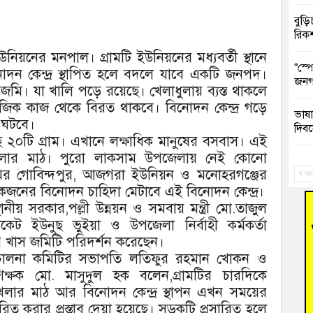
বুড়ি
রিক
নিয়নের মনপাল। গ্রামটি ইউনিয়নের মধ্যবর্তী স্থানে
“স্প
দন কেন্দ্র স্থাপিত হলে বদলে যাবে একটি জনপদ।
জনগ
মি। যা খালি পড়ে রয়েছে। খেলাধুলায় ব্যস্ত থাকলে
মাজিক কাজ থেকে বিরত থাকবে। বিনোদন কেন্দ্র গড়ে
ভাষা
র ঘটবে।
দিব
ছে ২০টি গ্রাম। এখানে লক্ষাধিক মানুষের বসবাস। এই
খেলার মাঠ। পুরো লাকসাম উপজেলায় নেই কোনো
‘হাস
ামের গোবিন্দপুর, আজগরা ইউনিয়ন ও মনোহরগঞ্জের
ফ্যা
আগ
নের বিনোদন চাহিদা মেটাবে এই বিনোদন কেন্দ্র।
স্থানীয় সরকার,পল্লী উন্নয়ন ও সমবায় মন্ত্রী মো.তাজুল
বাঁশ
কেট ইউনুছ ভুইয়া ও উপজেলা নির্বাহী কর্মকর্তা
খাস জমিটি পরিদর্শন করেছেন।
জুলাই
রিচালনা কমিটির সভাপতি লতিফুর রহমান খোকন ও
শিক্ষক মো. মাসুদুল হক বলেন,গ্রামটির চারদিকে
তনু 
রহমা
খেলার মাঠ আর বিনোদন কেন্দ্র স্থাপন এখন সময়ের
ারিত করার প্রস্তাব দেয়া হয়েছে। সড়কটি প্রসারিত হলে