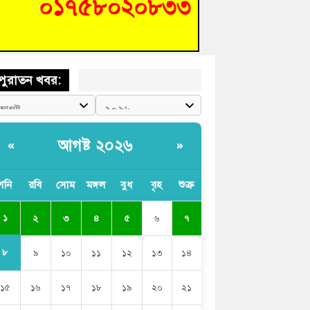
শিক্ষার্থীদের দেখতে গিয়ে মেডিকেলের ক্যান্টিনে
দ্ধ জবি শিক্ষক
পুরাতন খবর:
আগষ্ট ২০২৬
«
»
শনি
রবি
সোম
মঙ্গল
বুধ
বৃহ
শুক্র
১
২
৩
৪
৫
৬
৭
৮
৯
১০
১১
১২
১৩
১৪
১৫
১৬
১৭
১৮
১৯
২০
২১