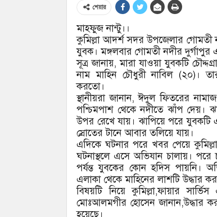
শেয়ার
মাহফুজ নান্টু।।
কুমিল্লা আদর্শ সদর উপজেলার গোমতী
যুবক। মঙ্গলবার গোমতী নদীর দুর্গাপুর
সূত্র জানায়, মারা যাওয়া যুবকটি চৌদ্
নাম মাহিন চৌধুরী নাবিল (২০)। 
করতো।
স্থানীয়রা জানান, ঈদুল ফিতরের নামা
পশ্চিমপাশ থেকে নদীতে ঝাঁপ দেয়। 
উপর রেখে যায়। ঝাপিয়ে পরে যুবকটি 
স্রোতের টানে আবার তলিয়ে যায়।
এদিকে ঘটনার পরে খবর পেয়ে কুমিল্লা 
ঘটনাস্থলে এসে অভিযান চালায়। পরে চা
পর্যন্ত যুবকের কোন হদিস পায়নি। অভ
এলাকা থেকে মাহিনের লাশটি উদ্ধার কর
বিষয়টি নিয়ে কুমিল্লা,ফায়ার সার্ভ
মোঃআলমগীর হোসেন জানান,উদ্ধার করা 
হয়েছে।