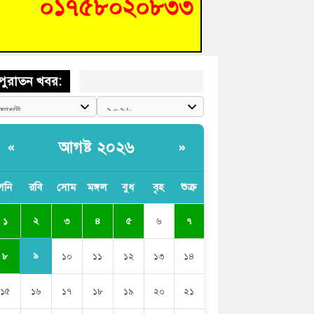
ণ আপনাদের ছাড়বে না-সাক্কু
 সৈনিক অজিত গুহ মহাবিদ্যালয়ে জুলাই গণঅভ্যুত্থান
সের আলোচনা সভা ও পুরস্কার বিতরণ
পুরাতন খবর:
আগষ্ট ২০২৬
«
»
শনি
রবি
সোম
মঙ্গল
বুধ
বৃহ
শুক্র
২
১
৩
৪
৫
৬
৭
৯
৮
১০
১১
১২
১৩
১৪
১৫
১৬
১৭
১৮
১৯
২০
২১