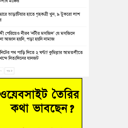
লাব মঞ্চের
দ্বারে ভাড়াটিয়ার হাতে গৃহকত্রী খুন, ৯ টুকরো লাশ
র
্দী পেরিয়েও নীরব ‘নটীর মসজিদ’ যে মসজিদে
 আজান হয়নি, পড়া হয়নি নামাজ
নিটের পথ পাড়ি দিতে ২ ঘণ্টা! কুমিল্লার আমতলীতে
খন্দে নিত্যদিনের যানজট
ক তিন সভাপতির স্মরণ সভা করলো কুমিল্লা প্রেসক্লাব
ে
পরে
সে দুই শতাধিক অভিবাসী উদ্ধার, বেশিরভাগই
াদেশি
চংয়ে নিখোঁজের ৩ দিন পর ফিশারির পুকুরে
শাচালকের মরদেহ উদ্ধার
েশাল ট্রাইব্যুনালে জুলাই গণহত্যার বিচার করেন,