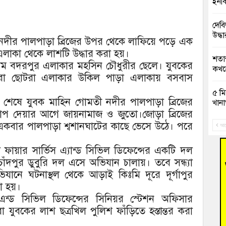
ইনকি
দেবি
উদ্ধা
 নদীর পালপাড়া ব্রিজের উপর থেকে লাফিয়ে পড়ে এক
 এলাকা থেকে লাশটি উদ্ধার করা হয়।
শতাব
দগ্রাম বদরপুর এলাকার মহসিন চৌধুরীর ছেলে। যুবকের
কখনো
তারা ছোটরা এলাকার উকিল পাড়া এলাকায় বসবাস
৫ মি
জ শেষে যুবক মাহিন গোমতী নদীর পালপাড়া ব্রিজের
খানা
ঝাপ দেয়ার আগে জায়নামাজ ও জুতো।জোড়া ব্রিজের
একবার পালপাড়া শ্বশানঘাটের কাছে ভেসে উঠে। পরে
সাবে
আগ
ফায়ার সার্ভিস এ্যান্ড সিভিল ডিফেন্সের একটি দল
গ্রি
বাংল
ঁদপুর ডুবুরি দল এসে অভিযান চালায়। তবে সন্ধ্যা
িযানে ঘটনাস্থল থেকে আড়াই কিঃমি দূরে দূর্গাপুর
বুড়ি
া হয়।
রিক
িস এন্ড সিভিল ডিফেন্সের সিনিয়র স্টেশন অফিসার
যুবকের লাশ ছত্রখিল পুলিশ ফাঁড়িতে হস্তান্তর করা
“স্প