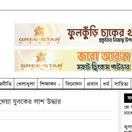
জনীতি
খেলাধুলা
শিক্ষাঙ্গন
বিনোদন
প্রবাস
ধর্ম
সাহিত‌্য
সর
েয়া যুবকের লাশ উদ্ধার
জে.আ
মাঝে
জুলা