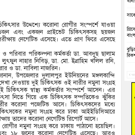
খানা
সাবে
চিকিৎসার উদ্দেশ্যে করোনা রোগীর সংস্পর্শে যাওয়া
গ্রি
মরত পাঁচজন এবং একজন প্রাইভেট চিকিৎসকসহ ছয়জন
বাংল
রীক্ষায় নেগেটিভ এসেছে। এতে প্রাণ ফিরে এসেছে
বুড়ি
য ও পরিবার পরিকল্পনা কর্মকর্তা ডা. আবদুছ ছালাম
রিক
 লুৎফুন নাহার নিবিড়, ডা. মো. ইব্রাহিম খলিল রনি,
ার ও ডা. নাবিলা নাজরিন।
“স্প
জানান, উপজেলার দুলালপুর ইউনিয়নের মঙ্গলকান্দি
জনগ
আগ
 দেখা দেওয়ায় দুই চিকিৎসক ওই নারীর নমুনা সংগ্রহ
চিকিৎসক স্বাস্থ্য কর্মকর্তার সংস্পর্শে আসেন। এর
ভাষা
দিব
ৎসা নিতে গিয়ে এক চিকিৎসক দম্পতিকেও ঝুঁকির
নারীর করোনা পজেটিভ আসে। চিকিৎসকদের মধ্যে
‘হাস
 চিকিৎসকের নমুনা সংগ্রহ করে ঢাকা আইইডিসিআরে
ফ্যা
ীক্ষায় তাদের করোনা নেগেটিভ রিপোর্ট আসে।
 রোগীর নমুনা সংগ্রহ করে ঢাকায় পাঠানো হয়েছিল।
বাঁশ
ভ এবং ১৮ জনের করোনা নেগেটিভ এসেছে। আরও