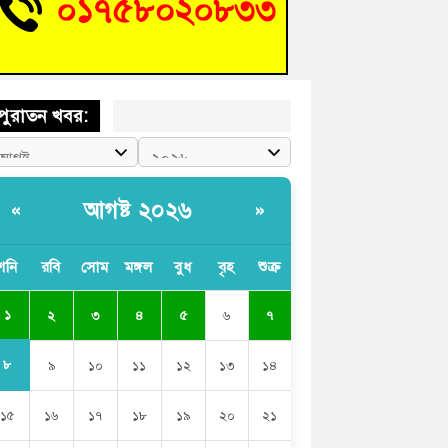
 গণঅভ্যুত্থান দিবসে কুমিল্লায় শ্রদ্ধা, র‍্যালি ও সংবর্ধনা
পুরাতন খবর:
আগষ্ট ২০২৬
«
»
শনি
রবি
সোম
মঙ্গল
বুধ
বৃহ
শুক্র
১
২
৩
৪
৫
৬
৭
৮
৯
১০
১১
১২
১৩
১৪
১৫
১৬
১৭
১৮
১৯
২০
২১