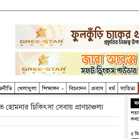
জনীতি
খেলাধুলা
শিক্ষাঙ্গন
বিনোদন
প্রবাস
ধর্ম
সাহিত‌্য
সর
হোমনার চিকিৎসা সেবায় প্রাণচাঞ্চল্য
শতাব
কখনো
৫ মি