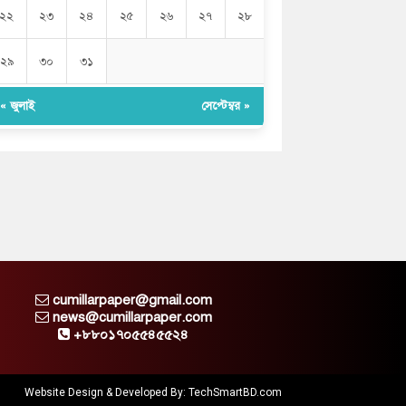
২২
২৩
২৪
২৫
২৬
২৭
২৮
২৯
৩০
৩১
« জুলাই
সেপ্টেম্বর »
cumillarpaper@gmail.com
news@cumillarpaper.com
+৮৮০১৭০৫৫৪৫৫২৪
Website Design & Developed By:
TechSmartBD.com