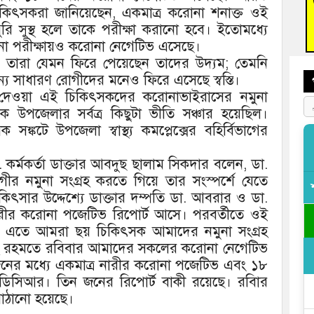
িৎসকরা জানিয়েছেন, একমাত্র করোনা শনাক্ত ওই
জুলাই
রি সুস্থ হলে তাকে পরীক্ষা করানো হবে। ইতোমধ্যে
মুনা পরীক্ষায়ও করোনা নেগেটিভ এসেছে।
তারা যেমন ফিরে পেয়েছেন তাদের উদ্যম; তেমনি
য সাধারণ রোগীদের মনেও ফিরে এসেছে স্বস্তি।
সেবা দেওয়া এই চিকিৎসকদের করোনাভাইরাসের নমুনা
 উপজেলার সর্বত্র কিছুটা ভীতি সঞ্চার হয়েছিল।
্কটে উপজেলা স্বাস্থ্য কমপ্লেক্সের বহির্বিভাগের
ও প.প. কর্মকর্তা ডাক্তার আবদুছ ছালাম সিকদার বলেন, ডা.
ীর নমুনা সংগ্রহ করতে গিয়ে তার সংস্পর্শে যেতে
ৎসার উদ্দেশ্যে ডাক্তার দম্পতি ডা. আবরার ও ডা.
ারীর করোনা পজেটিভ রিপোর্ট আসে। পরবর্তীতে ওই
 এতে আমরা ছয় চিকিৎসক আমাদের নমুনা সংগ্রহ
হ্র রহমতে রবিবার আমাদের সকলের করোনা নেগেটিভ
 জনের মধ্যে একমাত্র নারীর করোনা পজেটিভ এবং ১৮
ডিসিআর। তিন জনের রিপোর্ট বাকী রয়েছে। রবিার
পাঠানো হয়েছে।