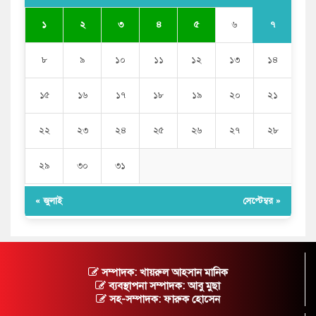
৭
১
২
৩
৪
৫
৬
৮
৯
১০
১১
১২
১৩
১৪
১৫
১৬
১৭
১৮
১৯
২০
২১
২২
২৩
২৪
২৫
২৬
২৭
২৮
২৯
৩০
৩১
« জুলাই
সেপ্টেম্বর »
সম্পাদক: খায়রুল আহসান মানিক
ব্যবস্থাপনা সম্পাদক: আবু মুছা
সহ-সম্পাদক: ফারুক হোসেন