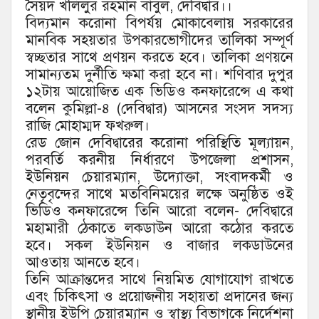
সৈয়দ খলিলুর রহমান বাবুল, দেবিদ্বার।।
বিদ্যমান করোনা বিপর্যয় মোকাবেলায় সরকারের
মানবিক সহয়তার উপকারভোগীদের তালিকা সম্পূর্ণ
স্বচ্ছতার সাথে প্রণয়ন করতে হবে। তালিকা প্রণয়নে
সামান্যতম দুর্নীতি ক্ষমা করা হবে না। শণিবার দুপুর
১২টায় আয়োজিত এক ভিডিও কনফারেন্সে এ কথা
বলেন কুমিল্লা-৪ (দেবিদ্বার) আসনের সংসদ সদস্য
রাজি মোহাম্মদ ফখরুল।
রেড জোন দেবিদ্বারের করোনা পরিস্থিতি মূল্যায়ন,
পরবর্তি করনীয় নির্ধারণে উপজেলা প্রশাসন,
ইউনিয়ন চেয়ারম্যান, উদ্যোক্তা, সংবাদকর্মী ও
নেতৃবৃন্দের সাথে মতবিনিময়ের লক্ষে অনুষ্ঠিত ওই
ভিডিও কনফারেন্সে তিনি আরো বলেন- দেবিদ্বারে
মহামারী ঠেকাতে লকডাউন আরো কঠোর করতে
হবে। সকল ইউনিয়ন ও বাজার লকডাউনের
আওতায় আনতে হবে।
তিনি আক্রান্তদের সাথে নিয়মিত যোগাযোগ রাখতে
এবং চিকিৎসা ও প্রয়োজনীয় সহায়তা প্রদানের জন্য
স্থানীয় ইউপি চেয়ারম্যান ও স্বাস্থ্য বিভাগকে নির্দেশনা