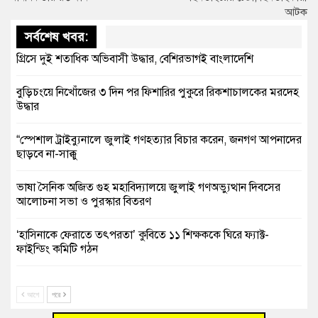
আটক
সর্বশেষ খবর:
গ্রিসে দুই শতাধিক অভিবাসী উদ্ধার, বেশিরভাগই বাংলাদেশি
বুড়িচংয়ে নিখোঁজের ৩ দিন পর ফিশারির পুকুরে রিকশাচালকের মরদেহ
উদ্ধার
“স্পেশাল ট্রাইব্যুনালে জুলাই গণহত্যার বিচার করেন, জনগণ আপনাদের
ছাড়বে না-সাক্কু
ভাষা সৈনিক অজিত গুহ মহাবিদ্যালয়ে জুলাই গণঅভ্যুত্থান দিবসের
আলোচনা সভা ও পুরস্কার বিতরণ
‘হাসিনাকে ফেরাতে তৎপরতা’ কুবিতে ১১ শিক্ষককে ঘিরে ফ্যাক্ট-
ফাইন্ডিং কমিটি গঠন
বাঁশের খুঁটিতে ভর করে টিকে আছে সেতু
আগে
পরে
জুলাই গণঅভ্যুত্থান দিবসে কুমিল্লায় শ্রদ্ধা, র‍্যালি ও সংবর্ধনা