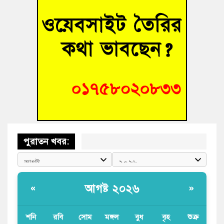
তনু হত্যা মামলায় গ্রেফতার সাবেক সেনা সদস্য হাফিজুর রহমান
হাইকোর্টের জামিনে মুক্ত
আহত শিক্ষার্থীদের দেখতে গিয়ে মেডিকেলের ক্যান্টিনে অবরুদ্ধ জবি
শিক্ষক
হোমনায় বিধবা নারীর জমি দখল ও জীবননাশের হুমকির অভিযোগ
পুরাতন খবর:
আগষ্ট ২০২৬
«
»
শনি
রবি
সোম
মঙ্গল
বুধ
বৃহ
শুক্র