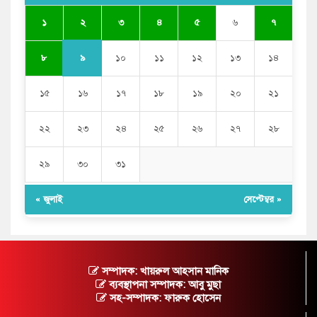
২
১
৩
৪
৫
৬
৭
৯
৮
১০
১১
১২
১৩
১৪
১৫
১৬
১৭
১৮
১৯
২০
২১
২২
২৩
২৪
২৫
২৬
২৭
২৮
২৯
৩০
৩১
« জুলাই
সেপ্টেম্বর »
সম্পাদক: খায়রুল আহসান মানিক
ব্যবস্থাপনা সম্পাদক: আবু মুছা
সহ-সম্পাদক: ফারুক হোসেন