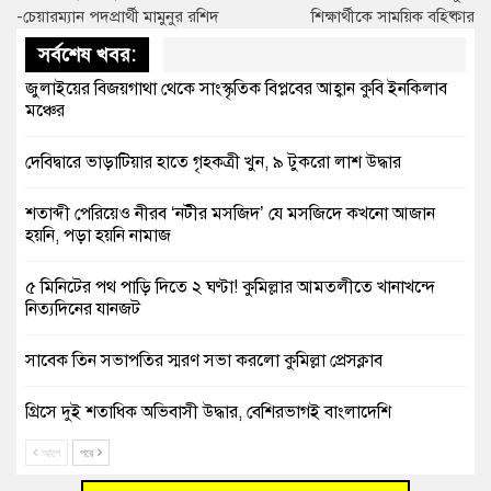
-চেয়ারম্যান পদপ্রার্থী মামুনুর রশিদ
শিক্ষার্থীকে সাময়িক বহিষ্কার
সর্বশেষ খবর:
জুলাইয়ের বিজয়গাথা থেকে সাংস্কৃতিক বিপ্লবের আহ্বান কুবি ইনকিলাব
মঞ্চের
দেবিদ্বারে ভাড়াটিয়ার হাতে গৃহকত্রী খুন, ৯ টুকরো লাশ উদ্ধার
শতাব্দী পেরিয়েও নীরব ‘নটীর মসজিদ’ যে মসজিদে কখনো আজান
হয়নি, পড়া হয়নি নামাজ
৫ মিনিটের পথ পাড়ি দিতে ২ ঘণ্টা! কুমিল্লার আমতলীতে খানাখন্দে
নিত্যদিনের যানজট
সাবেক তিন সভাপতির স্মরণ সভা করলো কুমিল্লা প্রেসক্লাব
গ্রিসে দুই শতাধিক অভিবাসী উদ্ধার, বেশিরভাগই বাংলাদেশি
আগে
পরে
বুড়িচংয়ে নিখোঁজের ৩ দিন পর ফিশারির পুকুরে রিকশাচালকের মরদেহ
উদ্ধার