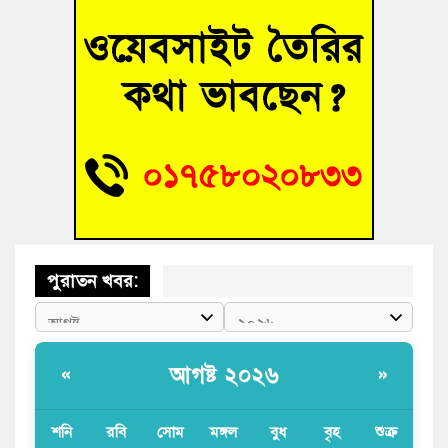
“স্পেশাল ট্রাইব্যুনালে জুলাই গণহত্যার বিচার করেন, জনগণ আপনাদের
ছাড়বে না-সাক্কু
ভাষা সৈনিক অজিত গুহ মহাবিদ্যালয়ে জুলাই গণঅভ্যুত্থান দিবসের
আলোচনা সভা ও পুরস্কার বিতরণ
‘হাসিনাকে ফেরাতে তৎপরতা’ কুবিতে ১১ শিক্ষককে ঘিরে ফ্যাক্ট-
ফাইন্ডিং কমিটি গঠন
পুরাতন খবর:
আগষ্ট ২০২৬
«
»
শনি
রবি
সোম
মঙ্গল
বুধ
বৃহ
শুক্র